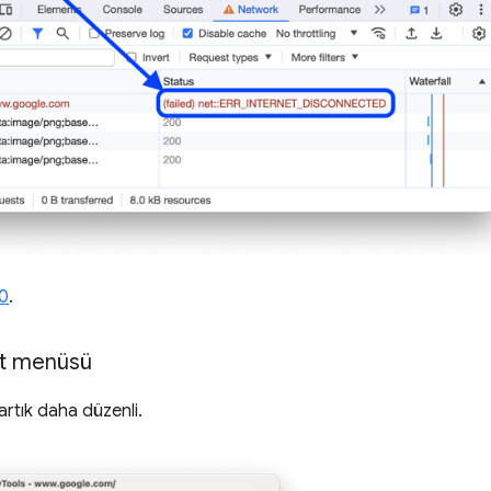
0
.
alt menüsü
rtık daha düzenli.