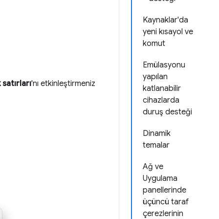
Kaynaklar'da
yeni kısayol ve
komut
Emülasyonu
yapılan
 satırları
'nı etkinleştirmeniz
katlanabilir
cihazlarda
duruş desteği
Dinamik
temalar
Ağ ve
Uygulama
panellerinde
üçüncü taraf
çerezlerinin