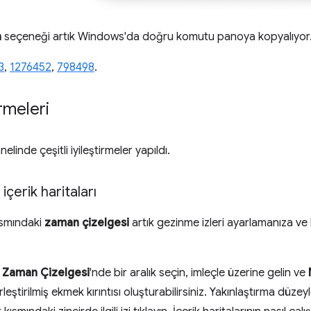
a
seçeneği artık Windows'da doğru komutu panoya kopyalıyor
3
,
1276452
,
798498
.
rmeleri
elinde çeşitli iyileştirmeler yapıldı.
çerik haritaları
ısmındaki
zaman çizelgesi
artık gezinme izleri ayarlamanıza ve
n
Zaman Çizelgesi
'nde bir aralık seçin, imleçle üzerine gelin ve
erleştirilmiş ekmek kırıntısı oluşturabilirsiniz. Yakınlaştırma dü