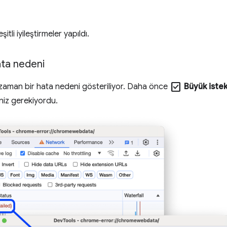
itli iyileştirmeler yapıldı.
ta nedeni
check_box
zaman bir hata nedeni gösteriliyor. Daha önce
Büyük istek
niz gerekiyordu.