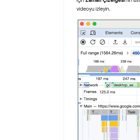
için
Zaman Çizelgesi
'nin üs
videoyu izleyin.