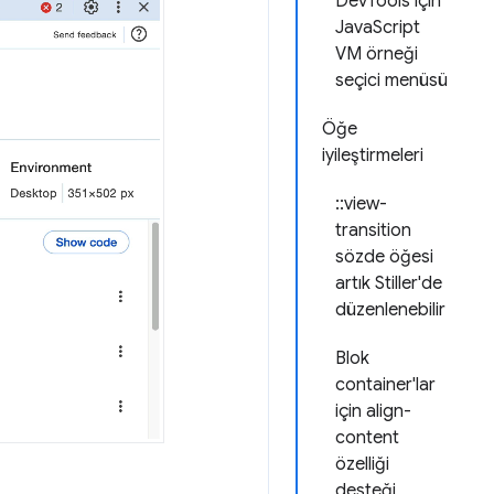
DevTools için
JavaScript
VM örneği
seçici menüsü
Öğe
iyileştirmeleri
::view-
transition
sözde öğesi
artık Stiller'de
düzenlenebilir
Blok
container'lar
için align-
content
özelliği
desteği