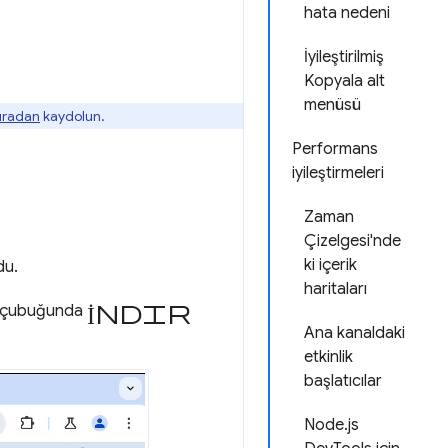
hata nedeni
İyileştirilmiş
Kopyala alt
menüsü
buradan
kaydolun.
Performans
iyileştirmeleri
Zaman
Çizelgesi'nde
ki içerik
du.
haritaları
İndir
em çubuğunda
Ana kanaldaki
etkinlik
başlatıcılar
Node.js