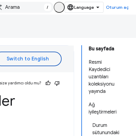
/
Oturum aç
Bu sayfada
Resmi
Kaydedici
uzantıları
size yardımcı oldu mu?
koleksiyonu
yayında
ler
Ağ
iyileştirmeleri
Durum
sütunundaki