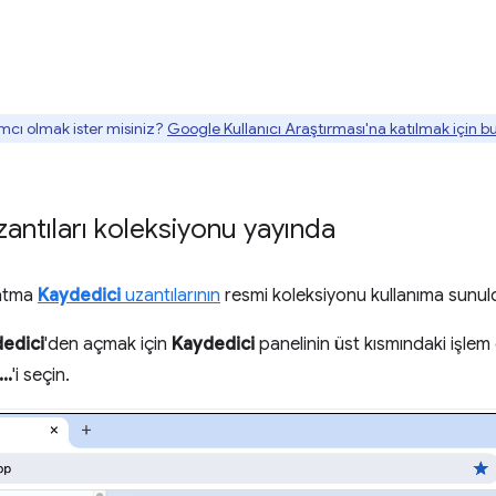
mcı olmak ister misiniz?
Google Kullanıcı Araştırması'na katılmak için 
antıları koleksiyonu yayında
natma
Kaydedici
uzantılarının
resmi koleksiyonu kullanıma sunul
edici
'den açmak için
Kaydedici
panelinin üst kısmındaki işl
..
'i seçin.