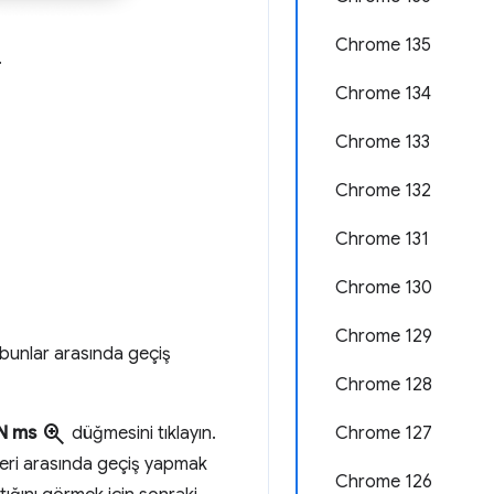
Chrome 135
.
Chrome 134
Chrome 133
Chrome 132
Chrome 131
Chrome 130
Chrome 129
 bunlar arasında geçiş
Chrome 128
zoom_in
Chrome 127
N ms
düğmesini tıklayın.
zeyleri arasında geçiş yapmak
Chrome 126