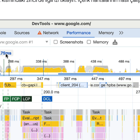
t kısmındaki zincirde ilgili izi tıklayın. İçerik haritalarının nasıl ça