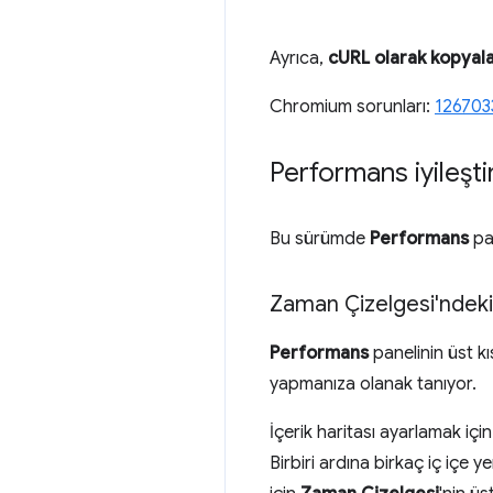
Ayrıca,
cURL olarak kopyal
Chromium sorunları:
126703
Performans iyileşti
Bu sürümde
Performans
pan
Zaman Çizelgesi'ndeki i
Performans
panelinin üst k
yapmanıza olanak tanıyor.
İçerik haritası ayarlamak içi
Birbiri ardına birkaç iç içe y