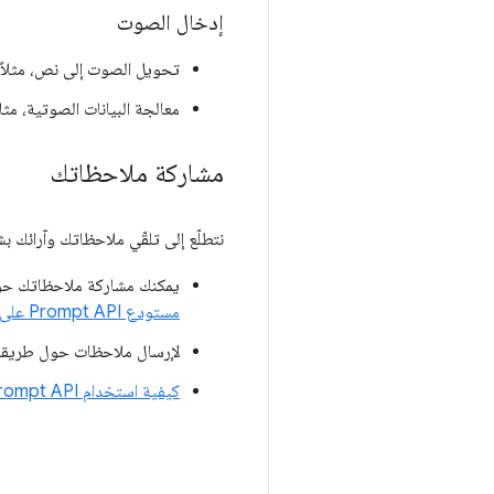
إدخال الصوت
تحويل الصوت إلى نص، مثلاً 
معالجة البيانات الصوتية، مث
مشاركة ملاحظاتك
نتطلّع إلى تلقّي ملاحظاتك وآرائك بشأن mpt API
يمكنك مشاركة ملاحظاتك حول
مستودع Prompt API على GitHub
لإرسال ملاحظات حول طريقة تنفيذ Chrome لهذه الميزة، يُ
كيفية استخدام Prompt API مع إضافات Chrome