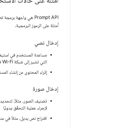
أمثلة على حالات الاستخ
‫Prompt API هي واجهة برمجة تطبيقات متعددة الوسائط تقبل إدخالات النصوص والصور والصوت. اطّلِع على
أمثلة على الرموز البرمجية.
إدخال نصي
مساعدة المستخدم في استيعاب
التي تشير إلى شبكة Wi-Fi فقط
إثراء المحتوى من إنشاء المستخ
إدخال صورة
تصنيف الصور، مثلاً، لتحديد 
لإجراء عملية التحقّق يدويًا
اقتراح نص بديل، مثلاً في 