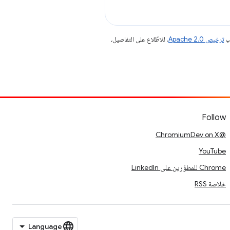
جب
ترخيص Apache 2.0‏
. للاطّلاع على التفاصيل،
Follow
@ChromiumDev on X
YouTube
Chrome للمطوّرين على LinkedIn
خلاصة RSS