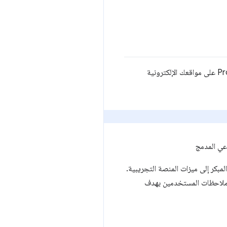
لاستخدام واجهة برمجة التطبيقات Prompt API على مواقعك الإلكترونية
عي المدمج
لمبكر إلى ميزات المنصة التجريبية.
ع ملاحظات المستخدمين بهدف