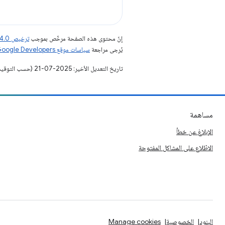
إنّ محتوى هذه الصفحة مرخّص بموجب
ترخيص Creative Commons Attribution 4.0‏
يُرجى مراجعة
سياسات موقع Google Developers‏
تاريخ التعديل الأخير: 2025-07-21 (حسب التوقيت العالمي المتفَّق عليه)
مساهمة
الإبلاغ عن خطأ
الاطّلاع على المشاكل المفتوحة
البنود
الخصوصية
Manage cookies