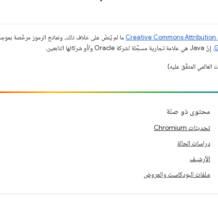
ما لم يُنصّ على خلاف ذلك، ونماذج الرموز مرخّصة بمو
. إنّ Java هي علامة تجارية مسجَّلة لشركة Oracle و/أو شركائها التابعين.
محتوى ذو صلة
تحديثات Chromium
دراسات الحالة
الأرشيف
ملفات البودكاست والعروض