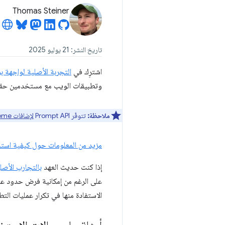
Thomas Steiner
تاريخ النشر: 21 يوليو 2025
اشترِك في
التجربة الأصلية لواجهة برمجة ا
وتطبيقات الويب مع مستخدمين حقيقيين. تتوفّر هذه 
ملاحظة:
تتوفّر Prompt API
لإضافات Chrome
مزيد من المعلومات حول كيفية استخدام  API
إذا كنت حديث العهد
بالتجارب الأصل
على الرغم من إمكانية فرض حدود عل
الاستفادة منها في تكرار عمليات التط