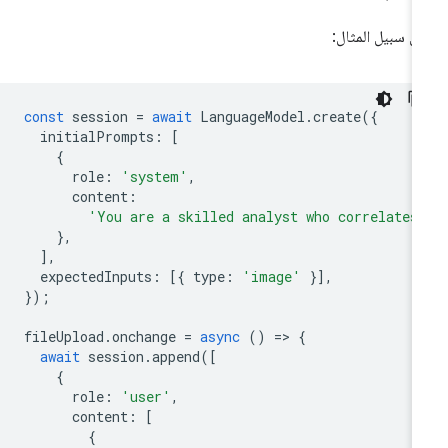
ى سبيل المثال:
const
session
=
await
LanguageModel
.
create
({
initialPrompts
:
[
{
role
:
'system'
,
content
:
'You are a skilled analyst who correlates
},
],
expectedInputs
:
[{
type
:
'image'
}],
});
fileUpload
.
onchange
=
async
()
=
>
{
await
session
.
append
([
{
role
:
'user'
,
content
:
[
{