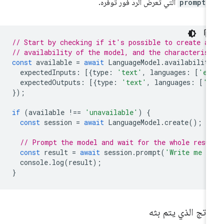
prompt(
التي تعرض الردّ فور توفّره.
// Start by checking if it's possible to create a
// availability of the model, and the characteris
const
available
=
await
LanguageModel
.
availabilit
expectedInputs
:
[{
type
:
'text'
,
languages
:
[
'en
expectedOutputs
:
[{
type
:
'text'
,
languages
:
[
'e
});
if
(
available
!==
'unavailable'
)
{
const
session
=
await
LanguageModel
.
create
();
// Prompt the model and wait for the whole resu
const
result
=
await
session
.
prompt
(
'Write me a
console
.
log
(
result
);
}
ناتج الذي يتم بثه