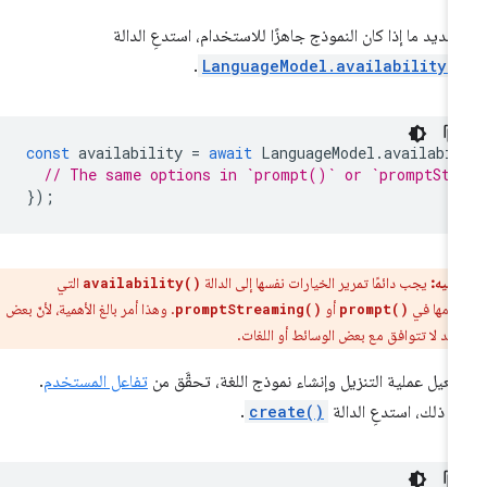
حديد ما إذا كان النموذج جاهزًا للاستخدام، استدعِ الدالة
.
LanguageModel.availability(
const
availability
=
await
LanguageModel
.
availabi
// The same options in `prompt()` or `promptStr
});
تنبيه:
يجب دائمًا تمرير الخيارات نفسها إلى الدالة
التي
availability()
دمها في
أو
. وهذا أمر بالغ الأهمية، لأنّ بعض
promptStreaming()
prompt()
ز قد لا تتوافق مع بعض الوسائط أو اللغات.
فعيل عملية التنزيل وإنشاء نموذج اللغة، تحقَّق من
تفاعل المستخدم
.
د ذلك، استدعِ الدالة
create()
.