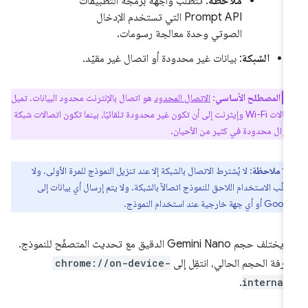
ملاحظة
: تتطلّب واجهة برمجة التطبيقات
Prompt API التي تستخدم الإدخال
الصوتي وحدة معالجة رسومات.
الشبكة
: بيانات غير محدودة أو اتصال غير مقيّد.
المصطلح الأساسي
:
الاتصال المحدود
هو اتصال بالإنترنت محدود البيانات. تميل
اتصالات Wi-Fi وإيثرنت إلى أن تكون غير محدودة تلقائيًا، بينما تكون اتصالات شبكة
جوّال محدودة في كثير من الأحيان.
ملاحظة
: لا يُشترط الاتصال بالشبكة إلا عند تنزيل النموذج للمرة الأولى. ولا
طلّب الاستخدام اللاحق للنموذج اتصالاً بالشبكة. ولا يتم إرسال أي بيانات إلى
و أي جهة خارجية عند استخدام النموذج.
قد يختلف حجم Gemini Nano الدقيق مع تحديث المتصفّح للنموذج.
عرفة الحجم الحالي، انتقِل إلى
chrome://on-device-
.
internal