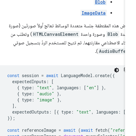
Blob
ImageData
رض هذه المقتطفة جلسة متعددة الوسائط تعالج أولاً صورتَين (صورة
حدة
Blob
وصورة واحدة
HTMLCanvasElement
) وتطلب من
ذكاء الاصطناعي مقارنتهما، ثم تتيح للمستخدم الردّ بتسجيل صوتي
).
AudioBuffer
const
session
=
await
LanguageModel
.
create
({
expectedInputs
:
[
{
type
:
"text"
,
languages
:
[
"en"
]
},
{
type
:
"audio"
},
{
type
:
"image"
},
],
expectedOutputs
:
[{
type
:
"text"
,
languages
:
[
"
});
const
referenceImage
=
await
(
await
fetch
(
"refere