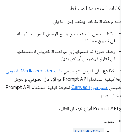
إمكانات المتعددة الوسائط
ستخدام هذه الإمكانات، يمكنك إجراء ما يلي:
يمكنك السماح للمستخدمين بنسخ الرسائل الصوتية المُرسَلة
في تطبيق محادثة.
وصف صورة تم تحميلها إلى موقعك الإلكتروني لاستخدامها
في تعليق توضيحي أو نص بديل
كنك الاطّلاع على العرض التوضيحي
طلب Mediarecorder الصوتي
لمعرفة كيفية استخدام Prompt API مع الإدخال الصوتي، والعرض
لتوضيحي
طلب صورة Canvas
لمعرفة كيفية استخدام Prompt API
 إدخال الصور.
Promp أنواع الإدخال التالية:
الصوت:
AudioBuffer