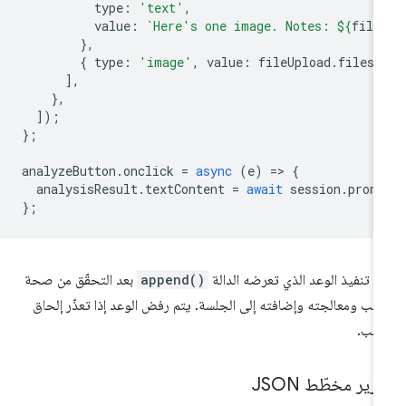
type
:
'text'
,
value
:
`Here's one image. Notes: 
${
file
},
{
type
:
'image'
,
value
:
fileUpload
.
files
[
],
},
]);
};
analyzeButton
.
onclick
=
async
(
e
)
=
>
{
analysisResult
.
textContent
=
await
session
.
prom
};
م تنفيذ الوعد الذي تعرضه الدالة
append()
بعد التحقّق من صحة
طلب ومعالجته وإضافته إلى الجلسة. يتم رفض الوعد إذا تعذّر إلحاق
طلب.
رير مخطّط JSON