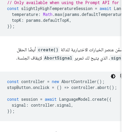
// Only available when using the Prompt API for C
const
slightlyHighTemperatureSession
=
await
Lang
temperature
:
Math
.
max
(
params
.
defaultTemperature
topK
:
params
.
defaultTopK
,
});
ضمّن عنصر الخيارات الاختيارية للدالة
create()
أيضًا الحقل
signa
، الذي يتيح لك تمرير
AbortSignal
لإيقاف الجلسة.
const
controller
=
new
AbortController
();
stopButton
.
onclick
=
()
=
>
controller
.
abort
();
const
session
=
await
LanguageModel
.
create
({
signal
:
controller
.
signal
,
});