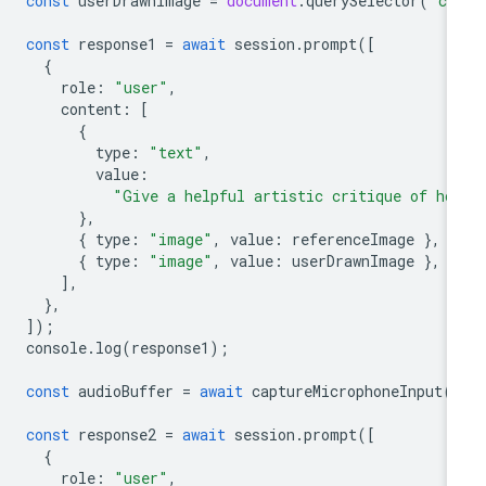
const
userDrawnImage
=
document
.
querySelector
(
"ca
const
response1
=
await
session
.
prompt
([
{
role
:
"user"
,
content
:
[
{
type
:
"text"
,
value
:
"Give a helpful artistic critique of ho
},
{
type
:
"image"
,
value
:
referenceImage
},
{
type
:
"image"
,
value
:
userDrawnImage
},
],
},
]);
console
.
log
(
response1
);
const
audioBuffer
=
await
captureMicrophoneInput
(
const
response2
=
await
session
.
prompt
([
{
role
:
"user"
,