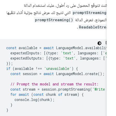
ا كنت تتوقّع الحصول على رد أطول، عليك استخدام الدالة
promptStreaming(
التي تتيح لك عرض نتائج جزئية أثناء تلقّيها
 النموذج. تعرض الدالة
promptStreaming()
.
ReadableStrea
const
available
=
await
LanguageModel
.
availabilit
expectedInputs
:
[{
type
:
'text'
,
languages
:
[
'en
expectedOutputs
:
[{
type
:
'text'
,
languages
:
[
'e
});
if
(
available
!==
'unavailable'
)
{
const
session
=
await
LanguageModel
.
create
();
// Prompt the model and stream the result:
const
stream
=
session
.
promptStreaming
(
'Write m
for
await
(
const
chunk
of
stream
)
{
console
.
log
(
chunk
);
}
}