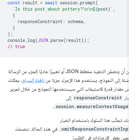
const
result
=
await
session
.
prompt
(
`Is this post about pottery?\n\n
${
post
}
`
,
{
responseConstraint
:
schema
,
}
);
console
.
log
(
JSON
.
parse
(
result
));
// true
يمكن أن يتضمّن التنفيذ مخطط JSON أو تعبيرًا عاديًا كجزء من الرسالة
مرسَلة إلى النموذج. يستخدم هذا الإجراء جزءًا من
نافذة السياق
. يمكنك
اس مقدار قدرة الاستيعاب التي سيستخدمها النموذج من خلال تمرير
خيار
responseConstraint
إلى
.
session.measureContextUsage(
كنك تجنُّب هذا السلوك باستخدام الخيار
omitResponseConstraintInpu
. في هذه الحالة، ننصحك
ضمين بعض الإرشادات في الطلب: