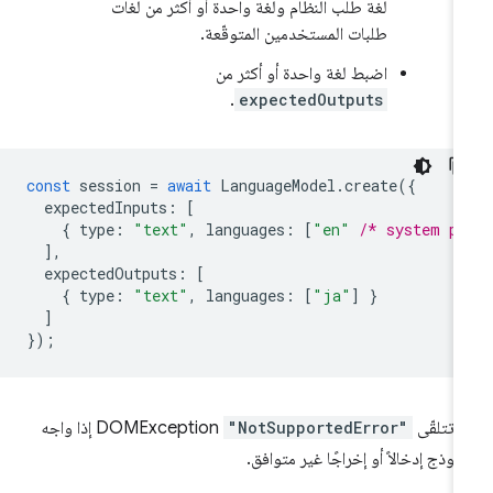
لغة طلب النظام ولغة واحدة أو أكثر من لغات
طلبات المستخدمين المتوقّعة.
اضبط لغة واحدة أو أكثر من
.
expectedOutputs
const
session
=
await
LanguageModel
.
create
({
expectedInputs
:
[
{
type
:
"text"
,
languages
:
[
"en"
/* system p
],
expectedOutputs
:
[
{
type
:
"text"
,
languages
:
[
"ja"
]
}
]
});
 تتلقّى
"NotSupportedError"
DOMException إذا واجه
نموذج إدخالاً أو إخراجًا غير متوافق.