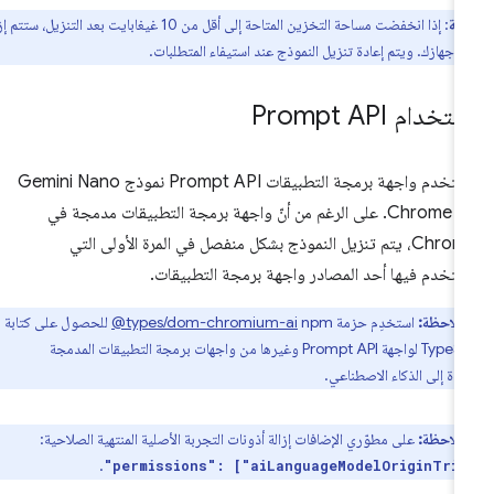
ظة
: إذا انخفضت مساحة التخزين المتاحة إلى أقل من 10 غيغابايت بعد التنزيل، ستتم إزالة
 جهازك. ويتم إعادة تنزيل النموذج عند استيفاء المتطلبات.
تخدام Prompt API
تستخدم واجهة برمجة التطبيقات Prompt API نموذج Gemini Nano
في Chrome. على الرغم من أنّ واجهة برمجة التطبيقات مدمجة في
Chrome، يتم تنزيل النموذج بشكل منفصل في المرة الأولى التي
تخدم فيها أحد المصادر واجهة برمجة التطبيقات.
ملاحظة:
استخدِم حزمة
‎@types/dom-chromium-ai
npm للحصول على كتابة
TypeScript لواجهة Prompt API وغيرها من واجهات برمجة التطبيقات المدمجة
ندة إلى الذكاء الاصطناعي.
ملاحظة:
على مطوّري الإضافات إزالة أذونات التجربة الأصلية المنتهية الصلاحية:
.
"permissions": ["aiLanguageModelOriginTri