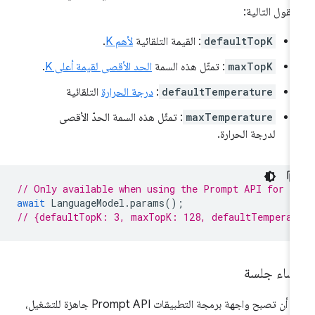
حقول التالية:
defaultTopK
: القيمة التلقائية
لأهم K
.
maxTopK
: تمثّل هذه السمة
الحد الأقصى لقيمة أعلى K
.
defaultTemperature
:
درجة الحرارة
التلقائية
maxTemperature
: تمثّل هذه السمة الحدّ الأقصى
لدرجة الحرارة.
// Only available when using the Prompt API for C
await
LanguageModel
.
params
();
// {defaultTopK: 3, maxTopK: 128, defaultTemperat
نشاء جلسة
بعد أن تصبح واجهة برمجة التطبيقات Prompt API جاهزة للتشغيل،