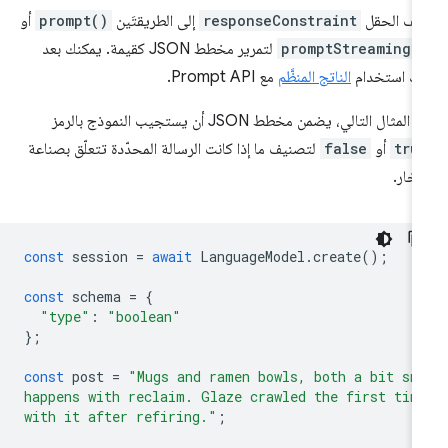
ِف الحقل
responseConstraint
إلى الطريقتَين
prompt()
أو
promptStreaming(
لتمرير مخطط JSON كقيمة. يمكنك بعد
ك استخدام
الناتج المنظَّم
مع Prompt API.
المثال التالي، يضمن مخطط JSON أن يستجيب النموذج بالرمز
tru
أو
false
لتصنيف ما إذا كانت الرسالة المحدّدة تتعلّق بصناعة
فخار.
const
session
=
await
LanguageModel
.
create
();
const
schema
=
{
"type"
:
"boolean"
};
const
post
=
"Mugs and ramen bowls, both a bit sm
happens with reclaim. Glaze crawled the first tim
with it after refiring."
;