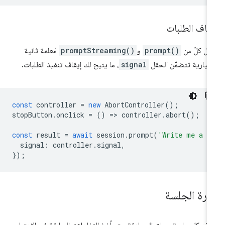
قاف الطلبات
بل كلّ من
prompt()
و
promptStreaming()
مَعلمة ثانية
تيارية تتضمّن الحقل
signal
، ما يتيح لك إيقاف تنفيذ الطلبات.
const
controller
=
new
AbortController
();
stopButton
.
onclick
=
()
=
>
controller
.
abort
();
const
result
=
await
session
.
prompt
(
'Write me a p
signal
:
controller
.
signal
,
});
دارة الجلسة