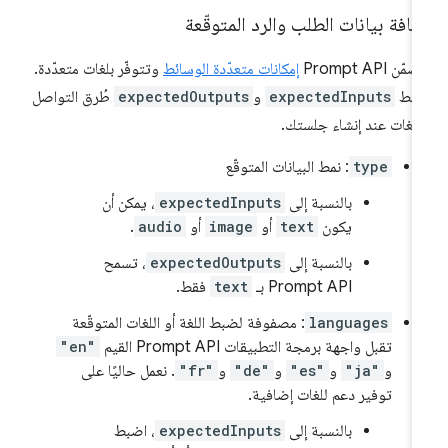
افة بيانات الطلب والرد المتوقّعة
ّن Prompt API
إمكانات متعدّدة الوسائط
وتتوفّر بلغات متعدّدة.
ضبط
expectedInputs
و
expectedOutputs
طُرق التواصل
للغات عند إنشاء جلستك.
type
: نمط البيانات المتوقّع
بالنسبة إلى
expectedInputs
، يمكن أن
يكون
text
أو
image
أو
audio
.
بالنسبة إلى
expectedOutputs
، تسمح
Prompt API بـ
text
فقط.
languages
: مصفوفة لضبط اللغة أو اللغات المتوقّعة
تقبل واجهة برمجة التطبيقات Prompt API القيم
"en"
و
"ja"
و
"es"
و
"de"
و
"fr"
. نعمل حاليًا على
توفير دعم للغات إضافية.
بالنسبة إلى
expectedInputs
، اضبط