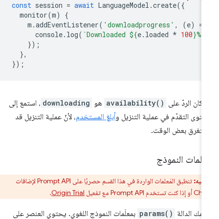
const
session
=
await
LanguageModel
.
create
({
monitor
(
m
)
{
m
.
addEventListener
(
'downloadprogress'
,
(
e
)
=
>
console
.
log
(
`Downloaded 
${
e
.
loaded
*
100
}
%`
});
},
});
ا كان الردّ على
availability()
هو
downloading
، استمع إلى
توى التقدّم في عملية التنزيل و
أبلِغ المستخدم
، لأنّ عملية التنزيل قد
تغرق بعض الوقت.
علمات النموذج
تنبيه:
تنطبق المَعلمات الواردة في هذا القسم حصريًا على Prompt API لإضافات
خدم Prompt API مع تفعيل
Origin Trial
.
علمك الدالة
params()
بمعلَمات النموذج اللغوي. يحتوي العنصر على