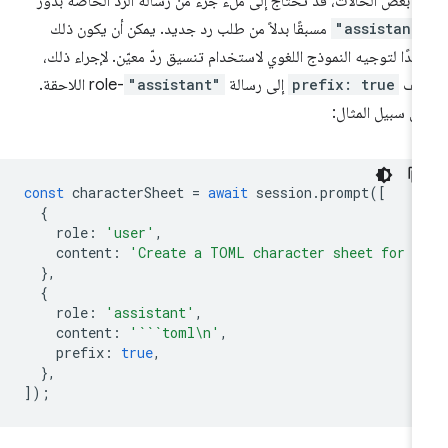
 بعض الحالات، قد تحتاج إلى ملء جزء من رسالة الرد الخاصة بدور
"assistant
مسبقًا بدلاً من طلب رد جديد. يمكن أن يكون ذلك
يدًا لتوجيه النموذج اللغوي لاستخدام تنسيق ردّ معيّن. لإجراء ذلك،
ضِف
prefix: true
إلى رسالة
"assistant"
-role اللاحقة.
ى سبيل المثال:
const
characterSheet
=
await
session
.
prompt
([
{
role
:
'user'
,
content
:
'Create a TOML character sheet for a
},
{
role
:
'assistant'
,
content
:
'```toml\n'
,
prefix
:
true
,
},
]);