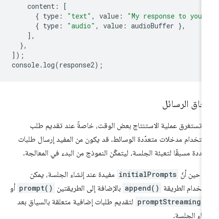
content
:
[
{
type
:
"text"
,
value
:
"My response to your
{
type
:
"audio"
,
value
:
audioBuffer
},
],
},
]);
console
.
log
(
response2
);
حاق الرسائل
 تستغرق عملية الاستنتاج بعض الوقت، خاصةً عند تقديم طلب
ستخدام مدخلات متعدّدة الوسائط. قد يكون من المفيد إرسال طلبات
ددة مسبقًا لتعبئة الجلسة، ليتمكّن النموذج من البدء في المعالجة.
 حين أنّ
initialPrompts
مفيدة عند إنشاء الجلسة، يمكن
تخدام الطريقة
append()
بالإضافة إلى الطريقتين
prompt()
أو
promptStreaming(
لتقديم طلبات إضافية متعلقة بالسياق بعد
شاء الجلسة.