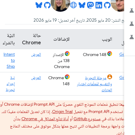
لنشر: 20 مايو 2025، تاريخ آخر تعديل: 19 مايو 2026
ح
حالة
النيّة
الويب
الإضافات
ّل
Chrome
بالشراء
Git
العرض
Intent
Chrome 148
الإصدار
to
138 من
Ship
Chrome
Git
العرض
نية
مرحلة التجربة
Chrome
إجراء
والتقييم لمَعلَمات اختيار
148
تجربة
العيّنات
تنبيه:
تنطبق مَعلمات النموذج اللغوي حصريًا على Prompt API لإضافات Chrome أو
تخدم Prompt API مع تفعيل
Origin Trial
. إذا كان تعديل المَعلمات مفيدًا لك،
 إعلامنا بذلك في
مستودع GitHub
أو
أداة تتبُّع المشاكل في Chrome
بشأن
ات واجهة برمجة التطبيقات التي تتيح عملها بشكل موثوق على مختلف النماذج
دارات.