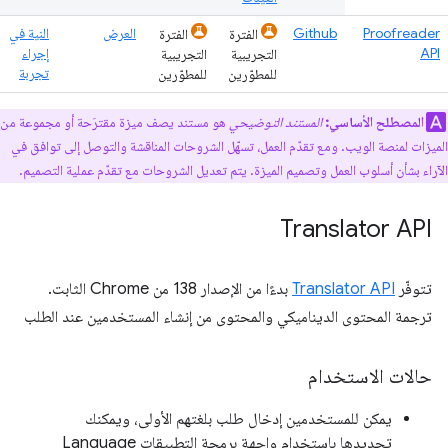
Proofreader
Github
العرض
النية في
الفترة
الفترة
API
إجراء
التجريبية
التجريبية
تجربة
للمطوّرين
للمطوّرين
المصطلح الأساسي:
المستند التوضيحي
هو مستند يصف ميزة مقترَحة أو مجموعة من
الميزات لمنصة الويب. ومع تقدّم العمل، تسهّل الشروحات المناقشة والتوصل إلى توافق في
الآراء بشأن أسلوب العمل وتصميم الميزة. يتم تعديل الشروحات مع تقدّم عملية التصميم.
Translator API
تتوفّر
Translator API
بدءًا من الإصدار 138 من Chrome الثابت.
ترجمة المحتوى الديناميكي والمحتوى من إنشاء المستخدمين عند الطلب
حالات الاستخدام
يمكن للمستخدمين إدخال طلب بلغتهم الأولى، ويمكنك
تحديدها باستخدام واجهة برمجة التطبيقات Language