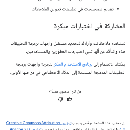
تقديم تصحيحات في تطبيقات تدوين الملاحظات
المشاركة في اختبارات مبكرة
نستخدم ملاحظاتك وآراءك لتحديد مستقبل واجهات برمجة التطبيقات
هذه والتأكّد من أنّها تلبي احتياجات المطوّرين والمستخدمين.
يمكنك الانضمام إلى
برنامج الاستخدام المبكر
لتجربة واجهات برمجة
التطبيقات المدمجة المستندة إلى الذكاء الاصطناعي في مراحلها الأولى.
هل كان المحتوى مفيدًا؟
إنّ محتوى هذه الصفحة مرخّص بموجب
ترخيص Creative Commons Attribution
4.0‏
ما لم يُنصّ على خلاف ذلك، ونماذج الرموز مرخّصة بموجب
ترخيص Apache 2.0‏
.