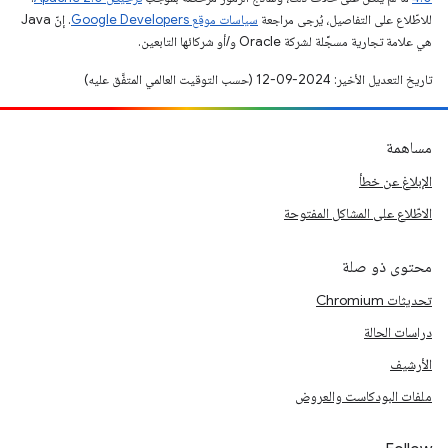
للاطّلاع على التفاصيل، يُرجى مراجعة
سياسات موقع Google Developers‏
. إنّ Java
هي علامة تجارية مسجَّلة لشركة Oracle و/أو شركائها التابعين.
تاريخ التعديل الأخير: 2024-09-12 (حسب التوقيت العالمي المتفَّق عليه)
مساهمة
الإبلاغ عن خطأ
الاطّلاع على المشاكل المفتوحة
محتوى ذو صلة
تحديثات Chromium
دراسات الحالة
الأرشيف
ملفات البودكاست والعروض