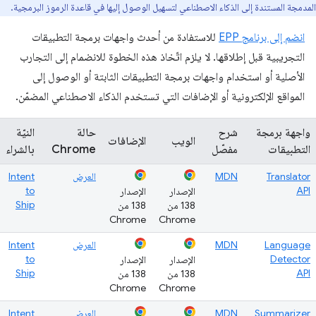
المدمجة المستندة إلى الذكاء الاصطناعي لتسهيل الوصول إليها في قاعدة الرموز البرمجية.
انضم إلى برنامج EPP
للاستفادة من أحدث واجهات برمجة التطبيقات
التجريبية قبل إطلاقها. لا يلزم اتّخاذ هذه الخطوة للانضمام إلى التجارب
الأصلية أو استخدام واجهات برمجة التطبيقات الثابتة أو الوصول إلى
المواقع الإلكترونية أو الإضافات التي تستخدم الذكاء الاصطناعي المضمّن.
واجهة برمجة
شرح
حالة
النيّة
الويب
الإضافات
التطبيقات
مفصّل
Chrome
بالشراء
Translator
MDN
العرض
Intent
to
API
الإصدار
الإصدار
Ship
138 من
138 من
Chrome
Chrome
Language
MDN
العرض
Intent
to
Detector
الإصدار
الإصدار
Ship
API
138 من
138 من
Chrome
Chrome
Summarizer
MDN
العرض
Intent