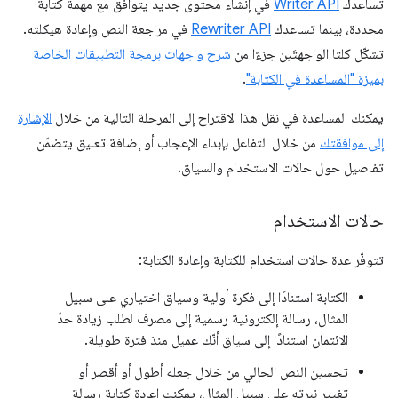
تساعدك
Writer API
في إنشاء محتوى جديد يتوافق مع مهمة كتابة
محددة، بينما تساعدك
Rewriter API
في مراجعة النص وإعادة هيكلته.
تشكّل كلتا الواجهتَين جزءًا من
شرح واجهات برمجة التطبيقات الخاصة
بميزة "المساعدة في الكتابة"
.
يمكنك المساعدة في نقل هذا الاقتراح إلى المرحلة التالية من خلال
الإشارة
إلى موافقتك
من خلال التفاعل بإبداء الإعجاب أو إضافة تعليق يتضمّن
تفاصيل حول حالات الاستخدام والسياق.
حالات الاستخدام
تتوفّر عدة حالات استخدام للكتابة وإعادة الكتابة:
الكتابة استنادًا إلى فكرة أولية وسياق اختياري على سبيل
المثال، رسالة إلكترونية رسمية إلى مصرف لطلب زيادة حدّ
الائتمان استنادًا إلى سياق أنّك عميل منذ فترة طويلة.
تحسين النص الحالي من خلال جعله أطول أو أقصر أو
تغيير نبرته على سبيل المثال، يمكنك إعادة كتابة رسالة