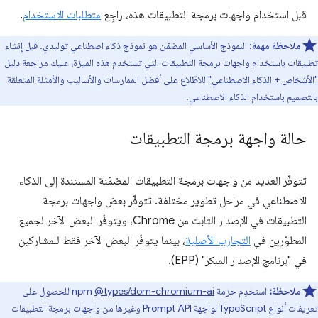
قبل استخدام واجهات برمجة التطبيقات هذه، راجِع
متطلبات الاستخدام
.
ملاحظة مهمة
: النموذج الأساسي المضمّن هو نموذج ذكاء اصطناعي توليدي. قبل إنشاء
تطبيقات باستخدام واجهات برمجة التطبيقات التي تستخدم هذه الميزة، عليك مراجعة
دليل
"الأشخاص + الذكاء الاصطناعي"
للاطّلاع على أفضل الممارسات والأساليب والأمثلة المتعلقة
بالتصميم باستخدام الذكاء الاصطناعي.
حالة واجهة برمجة التطبيقات
تتوفّر العديد من واجهات برمجة التطبيقات المضمّنة المستندة إلى الذكاء
الاصطناعي في مراحل تطوير مختلفة. تتوفّر بعض واجهات برمجة
التطبيقات في الإصدار الثابت من Chrome، ويتوفّر البعض الآخر لجميع
المطوّرين في
التجارب الأصلية
، بينما يتوفّر البعض الآخر فقط للمشاركين
في "برنامج الإصدار المبكر" (EPP).
ملاحظة:
استخدِم حزمة npm
‎@types/dom-chromium-ai
للحصول على
تعريفات أنواع TypeScript لواجهة Prompt API وغيرها من واجهات برمجة التطبيقات