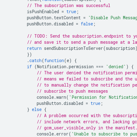
// The subscription was successful
isPushEnabled
=
true
;
pushButton
.
textContent
=
'Disable Push Messa
pushButton
.
disabled
=
false
;
// TODO: Send the subscription.endpoint to y
// and save it to send a push message at a l
return
sendSubscriptionToServer
(
subscription
})
.
catch
(
function
(
e
)
{
if
(
Notification
.
permission
===
'denied'
)
{
// The user denied the notification perm
// means we failed to subscribe and the 
// to manually change the notification p
// subscribe to push messages
console
.
warn
(
'Permission for Notificatio
pushButton
.
disabled
=
true
;
}
else
{
// A problem occurred with the subscript
// include network errors, and lacking g
// gcm_user_visible_only in the manifest
console
.
error
(
'Unable to subscribe to pu