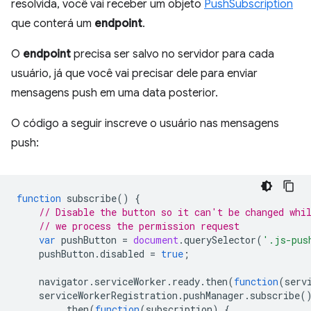
resolvida, você vai receber um objeto
PushSubscription
que conterá um
endpoint
.
O
endpoint
precisa ser salvo no servidor para cada
usuário, já que você vai precisar dele para enviar
mensagens push em uma data posterior.
O código a seguir inscreve o usuário nas mensagens
push:
function
subscribe
()
{
// Disable the button so it can't be changed whi
// we process the permission request
var
pushButton
=
document
.
querySelector
(
'.js-pus
pushButton
.
disabled
=
true
;
navigator
.
serviceWorker
.
ready
.
then
(
function
(
serv
serviceWorkerRegistration
.
pushManager
.
subscribe
(
.
then
(
function
(
subscription
)
{