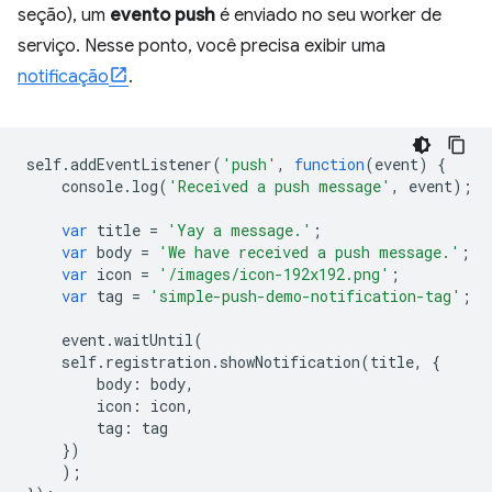
seção), um
evento push
é enviado no seu worker de
serviço. Nesse ponto, você precisa exibir uma
notificação
.
self
.
addEventListener
(
'push'
,
function
(
event
)
{
console
.
log
(
'Received a push message'
,
event
);
var
title
=
'Yay a message.'
;
var
body
=
'We have received a push message.'
;
var
icon
=
'/images/icon-192x192.png'
;
var
tag
=
'simple-push-demo-notification-tag'
;
event
.
waitUntil
(
self
.
registration
.
showNotification
(
title
,
{
body
:
body
,
icon
:
icon
,
tag
:
tag
})
);