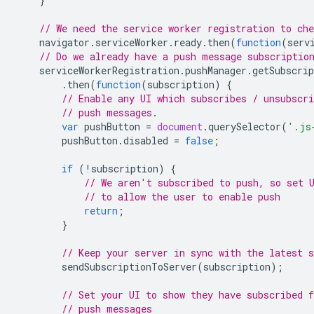
}
// We need the service worker registration to che
navigator
.
serviceWorker
.
ready
.
then
(
function
(
serv
// Do we already have a push message subscriptio
serviceWorkerRegistration
.
pushManager
.
getSubscrip
.
then
(
function
(
subscription
)
{
// Enable any UI which subscribes / unsubscr
// push messages.
var
pushButton
=
document
.
querySelector
(
'.js
pushButton
.
disabled
=
false
;
if
(
!
subscription
)
{
// We aren't subscribed to push, so set 
// to allow the user to enable push
return
;
}
// Keep your server in sync with the latest s
sendSubscriptionToServer
(
subscription
);
// Set your UI to show they have subscribed f
// push messages