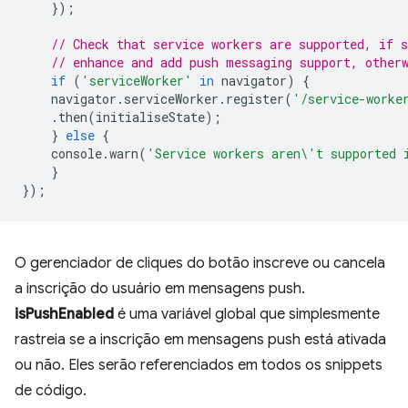
});
// Check that service workers are supported, if s
// enhance and add push messaging support, other
if
(
'serviceWorker'
in
navigator
)
{
navigator
.
serviceWorker
.
register
(
'/service-worke
.
then
(
initialiseState
);
}
else
{
console
.
warn
(
'Service workers aren\'t supported 
}
});
O gerenciador de cliques do botão inscreve ou cancela
a inscrição do usuário em mensagens push.
isPushEnabled
é uma variável global que simplesmente
rastreia se a inscrição em mensagens push está ativada
ou não. Eles serão referenciados em todos os snippets
de código.