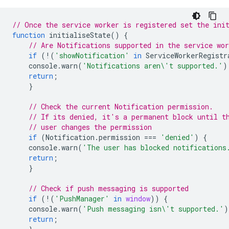
// Once the service worker is registered set the ini
function
initialiseState
()
{
// Are Notifications supported in the service wo
if
(
!
(
'showNotification'
in
ServiceWorkerRegistr
console
.
warn
(
'Notifications aren\'t supported.'
)
return
;
}
// Check the current Notification permission.
// If its denied, it's a permanent block until t
// user changes the permission
if
(
Notification
.
permission
===
'denied'
)
{
console
.
warn
(
'The user has blocked notifications
return
;
}
// Check if push messaging is supported
if
(
!
(
'PushManager'
in
window
))
{
console
.
warn
(
'Push messaging isn\'t supported.'
)
return
;