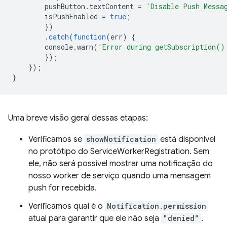
pushButton
.
textContent
=
'Disable Push Messa
isPushEnabled
=
true
;
})
.
catch
(
function
(
err
)
{
console
.
warn
(
'Error during getSubscription()
});
});
}
Uma breve visão geral dessas etapas:
Verificamos se
showNotification
está disponível
no protótipo do ServiceWorkerRegistration. Sem
ele, não será possível mostrar uma notificação do
nosso worker de serviço quando uma mensagem
push for recebida.
Verificamos qual é o
Notification.permission
atual para garantir que ele não seja
"denied"
.