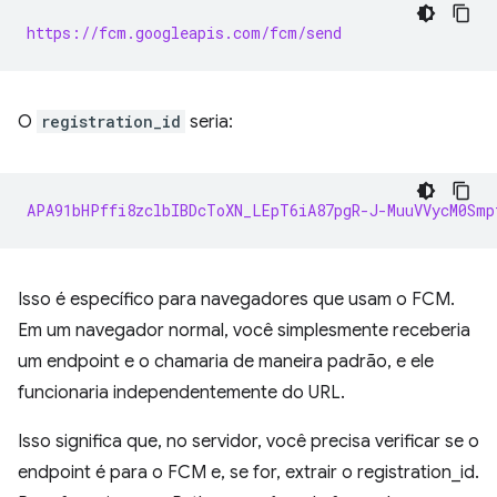
https://fcm.googleapis.com/fcm/send
O
registration_id
seria:
APA91bHPffi8zclbIBDcToXN_LEpT6iA87pgR-J-MuuVVycM0Smp
Isso é específico para navegadores que usam o FCM.
Em um navegador normal, você simplesmente receberia
um endpoint e o chamaria de maneira padrão, e ele
funcionaria independentemente do URL.
Isso significa que, no servidor, você precisa verificar se o
endpoint é para o FCM e, se for, extrair o registration_id.