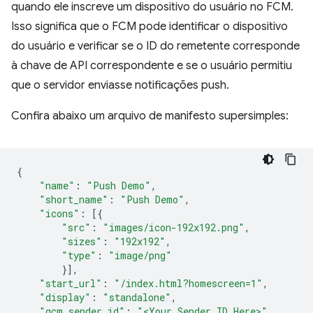
quando ele inscreve um dispositivo do usuário no FCM.
Isso significa que o FCM pode identificar o dispositivo
do usuário e verificar se o ID do remetente corresponde
à chave de API correspondente e se o usuário permitiu
que o servidor enviasse notificações push.
Confira abaixo um arquivo de manifesto supersimples:
{
"name"
:
"Push Demo"
,
"short_name"
:
"Push Demo"
,
"icons"
:
[{
"src"
:
"images/icon-192x192.png"
,
"sizes"
:
"192x192"
,
"type"
:
"image/png"
}],
"start_url"
:
"/index.html?homescreen=1"
,
"display"
:
"standalone"
,
"gcm_sender_id"
:
"<Your Sender ID Here>"