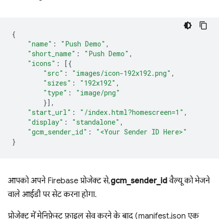
{
"name"
:
"Push Demo"
,
"short_name"
:
"Push Demo"
,
"icons"
:
[{
"src"
:
"images/icon-192x192.png"
,
"sizes"
:
"192x192"
,
"type"
:
"image/png"
}],
"start_url"
:
"/index.html?homescreen=1"
,
"display"
:
"standalone"
,
"gcm_sender_id"
:
"<Your Sender ID Here>"
}
आपको अपने Firebase प्रोजेक्ट से,
gcm_sender_id
वैल्यू को भेजने
वाले आईडी पर सेट करना होगा.
प्रोजेक्ट में मेनिफ़ेस्ट फ़ाइल सेव करने के बाद (manifest.json एक