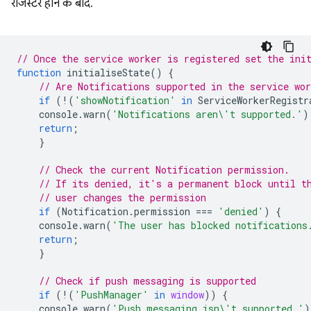
रजिस्टर होने के बाद.
// Once the service worker is registered set the ini
function
initialiseState
()
{
// Are Notifications supported in the service wo
if
(
!
(
'showNotification'
in
ServiceWorkerRegistr
console
.
warn
(
'Notifications aren\'t supported.'
)
return
;
}
// Check the current Notification permission.
// If its denied, it's a permanent block until t
// user changes the permission
if
(
Notification
.
permission
===
'denied'
)
{
console
.
warn
(
'The user has blocked notifications
return
;
}
// Check if push messaging is supported
if
(
!
(
'PushManager'
in
window
))
{
console
.
warn
(
'Push messaging isn\'t supported.'
)