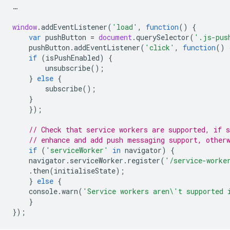
…
window
.
addEventListener
(
'load'
,
function
()
{
var
pushButton
=
document
.
querySelector
(
'.js-pus
pushButton
.
addEventListener
(
'click'
,
function
()
if
(
isPushEnabled
)
{
unsubscribe
();
}
else
{
subscribe
();
}
});
// Check that service workers are supported, if s
// enhance and add push messaging support, other
if
(
'serviceWorker'
in
navigator
)
{
navigator
.
serviceWorker
.
register
(
'/service-worke
.
then
(
initialiseState
);
}
else
{
console
.
warn
(
'Service workers aren\'t supported 
}
});