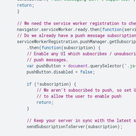
return
;
}
// We need the service worker registration to che
navigator
.
serviceWorker
.
ready
.
then
(
function
(
serv
// Do we already have a push message subscriptio
serviceWorkerRegistration
.
pushManager
.
getSubscrip
.
then
(
function
(
subscription
)
{
// Enable any UI which subscribes / unsubscr
// push messages.
var
pushButton
=
document
.
querySelector
(
'.js
pushButton
.
disabled
=
false
;
if
(
!
subscription
)
{
// We aren't subscribed to push, so set 
// to allow the user to enable push
return
;
}
// Keep your server in sync with the latest s
sendSubscriptionToServer
(
subscription
);