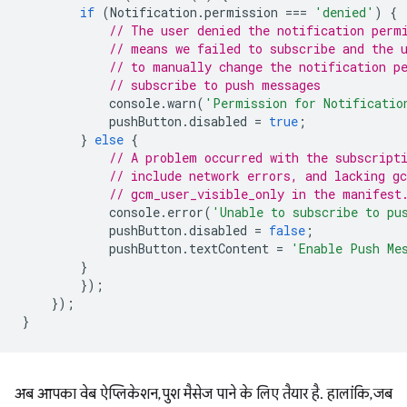
if
(
Notification
.
permission
===
'denied'
)
{
// The user denied the notification perm
// means we failed to subscribe and the 
// to manually change the notification p
// subscribe to push messages
console
.
warn
(
'Permission for Notificatio
pushButton
.
disabled
=
true
;
}
else
{
// A problem occurred with the subscript
// include network errors, and lacking g
// gcm_user_visible_only in the manifest
console
.
error
(
'Unable to subscribe to pu
pushButton
.
disabled
=
false
;
pushButton
.
textContent
=
'Enable Push Me
}
});
});
}
अब आपका वेब ऐप्लिकेशन, पुश मैसेज पाने के लिए तैयार है. हालांकि, जब