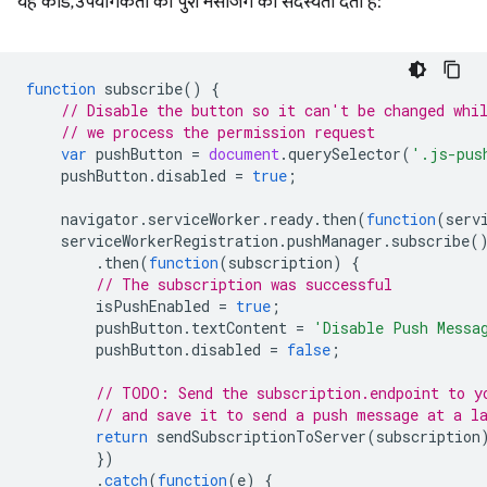
यह कोड, उपयोगकर्ता को पुश मैसेजिंग की सदस्यता देता है:
function
subscribe
()
{
// Disable the button so it can't be changed whi
// we process the permission request
var
pushButton
=
document
.
querySelector
(
'.js-pus
pushButton
.
disabled
=
true
;
navigator
.
serviceWorker
.
ready
.
then
(
function
(
serv
serviceWorkerRegistration
.
pushManager
.
subscribe
(
.
then
(
function
(
subscription
)
{
// The subscription was successful
isPushEnabled
=
true
;
pushButton
.
textContent
=
'Disable Push Messa
pushButton
.
disabled
=
false
;
// TODO: Send the subscription.endpoint to y
// and save it to send a push message at a l
return
sendSubscriptionToServer
(
subscription
})
.
catch
(
function
(
e
)
{