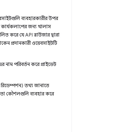
য়েবসাইটগুলি ব্যবহারকারীর উপর
ের কার্যকলাপের জন্য খালাস
িত করে যে API ব্রাউজার দ্বারা
বং টোকেন প্রদানকারী ওয়েবসাইটটি
র নাম পরিবর্তন করে প্রাইভেট
 রিডেম্পশন) তথ্য জানাতে
ো কৌশলগুলি ব্যবহার করে