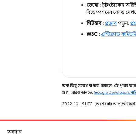
ডেমো
: ট্রাস্ট টোকেন অরি
রিডেম্পশনের কোড দেখত
গিটহাব
:
প্রস্তাব
পড়ুন,
প্
W3C
:
এন্টিফ্রাড কমিউনি
অন্য কিছু উল্লেখ না করা থাকলে, এই পৃষ্ঠার কন্টে
প্রাপ্ত। আরও জানতে,
Google Developers সাই
2022-10-19 UTC-তে শেষবার আপডেট করা 
অবদান