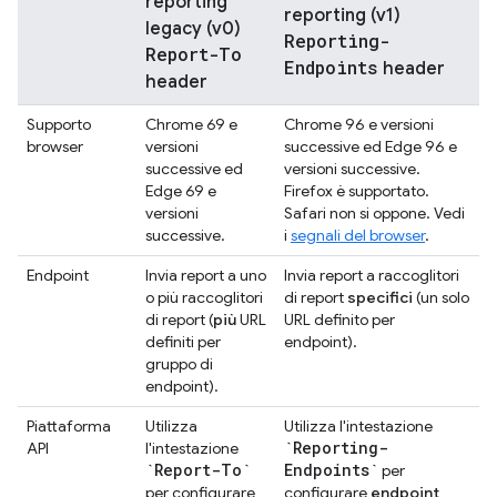
reporting
reporting (v1)
legacy (v0)
Reporting-
Report-To
Endpoints
header
header
Supporto
Chrome 69 e
Chrome 96 e versioni
browser
versioni
successive ed Edge 96 e
successive ed
versioni successive.
Edge 69 e
Firefox è supportato.
versioni
Safari non si oppone. Vedi
successive.
i
segnali del browser
.
Endpoint
Invia report a uno
Invia report a raccoglitori
o più raccoglitori
di report
specifici
(un solo
di report (
più
URL
URL definito per
definiti per
endpoint).
gruppo di
endpoint).
Piattaforma
Utilizza
Utilizza l'intestazione
`Reporting-
API
l'intestazione
`Report-To`
Endpoints`
per
per configurare
configurare
endpoint