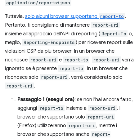
application/reports+json
.
Tuttavia,
solo alcuni browser supportano
report-to
.
Pertanto, ti consigliamo di mantenere
report-uri
insieme all'approccio dell'API di reporting (
Report-To
o,
meglio,
Reporting-Endpoints
) per ricevere report sulle
violazioni CSP da più browser. In un browser che
riconosce
report-uri
e
report-to
,
report-uri
verrà
ignorato se è presente
report-to
. In un browser che
riconosce solo
report-uri
, verrà considerato solo
report-uri
.
Passaggio 1 (esegui ora)
: se non l'hai ancora fatto,
aggiungi
report-to
insieme a
report-uri
. I
browser che supportano solo
report-uri
(Firefox) utilizzeranno
report-uri
, mentre i
browser che supportano anche
report-