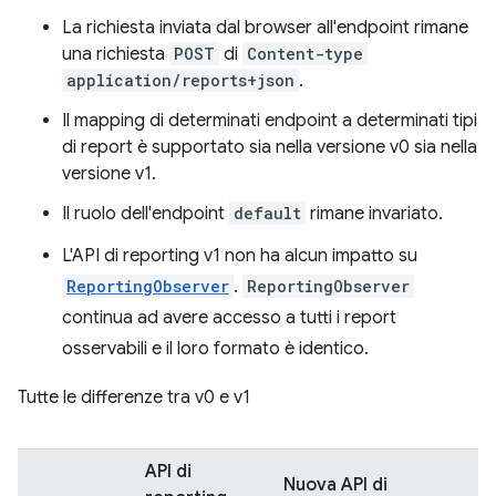
La richiesta inviata dal browser all'endpoint rimane
una richiesta
POST
di
Content-type
application/reports+json
.
Il mapping di determinati endpoint a determinati tipi
di report è supportato sia nella versione v0 sia nella
versione v1.
Il ruolo dell'endpoint
default
rimane invariato.
L'API di reporting v1 non ha alcun impatto su
ReportingObserver
.
ReportingObserver
continua ad avere accesso a tutti i report
osservabili e il loro formato è identico.
Tutte le differenze tra v0 e v1
API di
Nuova API di