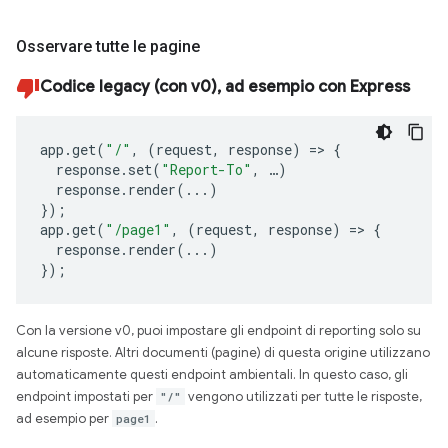
Osservare tutte le pagine
Codice legacy (con v0), ad esempio con Express
app
.
get
(
"/"
,
(
request
,
response
)
=>
{
response
.
set
(
"Report-To"
,
…
)
response
.
render
(...)
});
app
.
get
(
"/page1"
,
(
request
,
response
)
=>
{
response
.
render
(...)
});
Con la versione v0, puoi impostare gli endpoint di reporting solo su
alcune risposte. Altri documenti (pagine) di questa origine utilizzano
automaticamente questi endpoint ambientali. In questo caso, gli
endpoint impostati per
"/"
vengono utilizzati per tutte le risposte,
ad esempio per
page1
.