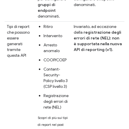
gruppi di
denominati.
endpoint
denominati.
Tipi di report
Ritiro
Invariato, ad eccezione
che possono
della
registrazione degli
Intervento
essere
errori di rete (NEL): non
generati
è supportata nella nuova
Arresto
tramite
API di reporting (v1)
.
anomalo
questa API
COOP/COEP
Content-
Security-
Policy livello 3
(CSP livello 3)
Registrazione
degli errori di
rete (NEL)
Scopri di più sui tipi
di report nel post