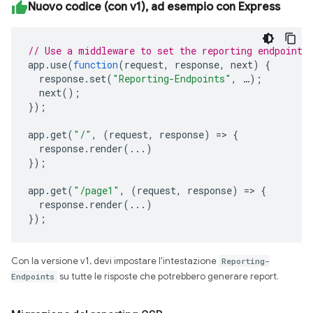
Nuovo codice (con v1), ad esempio con Express
// Use a middleware to set the reporting endpoint(
app
.
use
(
function
(
request
,
response
,
next
)
{
response
.
set
(
"Reporting-Endpoints"
,
…
);
next
();
});
app
.
get
(
"/"
,
(
request
,
response
)
=>
{
response
.
render
(...)
});
app
.
get
(
"/page1"
,
(
request
,
response
)
=>
{
response
.
render
(...)
});
Con la versione v1, devi impostare l'intestazione
Reporting-
Endpoints
su tutte le risposte che potrebbero generare report.