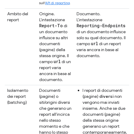
sull'
API di reporting
.
Ambito del
Origine.
Documento.
report
L'intestazione
L'intestazione
Report-To
Reporting-Endpoints
di
un documento
di un documento influisce
influisce su altri
solo su quel documento. Il
url
documenti
campo
di un report
(pagine) della
varia ancora in base al
stessa origine. Il
documento.
url
campo
di un
report varia
ancora in base al
documento.
Isolamento
Documenti
I report di documenti
dei report
(pagine) o
(pagine)
diversi
non
(batching)
siti/origini diversi
vengono mai inviati
che generano un
insieme. Anche se due
report all'incirca
documenti (pagine)
nello stesso
della stessa origine
momento e che
generano un report
hanno lo stesso
contemporaneamente,