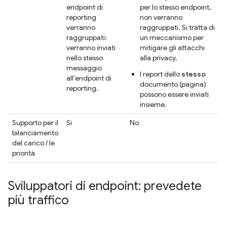
endpoint di
per lo stesso endpoint,
reporting
non verranno
verranno
raggruppati. Si tratta di
raggruppati:
un meccanismo per
verranno inviati
mitigare gli attacchi
nello stesso
alla privacy.
messaggio
I report dello
stesso
all'endpoint di
documento (pagina)
reporting.
possono essere inviati
insieme.
Supporto per il
Sì
No
bilanciamento
del carico / le
priorità
Sviluppatori di endpoint: prevedete
più traffico