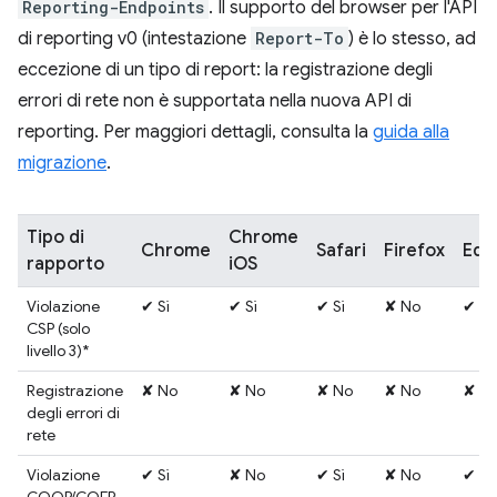
Reporting-Endpoints
. Il supporto del browser per l'API
di reporting v0 (intestazione
Report-To
) è lo stesso, ad
eccezione di un tipo di report: la registrazione degli
errori di rete non è supportata nella nuova API di
reporting. Per maggiori dettagli, consulta la
guida alla
migrazione
.
Tipo di
Chrome
Chrome
Safari
Firefox
Edg
rapporto
iOS
Violazione
✔ Sì
✔ Sì
✔ Sì
✘ No
✔ Sì
CSP (solo
livello 3)*
Registrazione
✘ No
✘ No
✘ No
✘ No
✘ N
degli errori di
rete
Violazione
✔ Sì
✘ No
✔ Sì
✘ No
✔ Sì