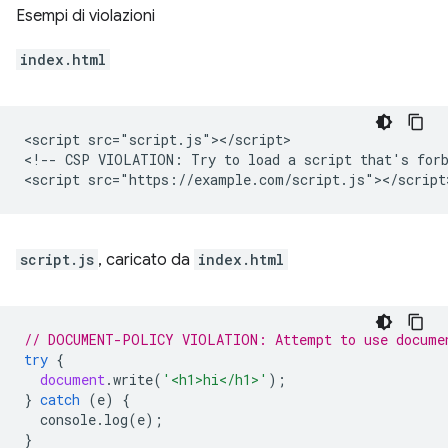
Esempi di violazioni
index.html
<script src="script.js"></script>

<!-- CSP VIOLATION: Try to load a script that's forb
script.js
, caricato da
index.html
// DOCUMENT-POLICY VIOLATION: Attempt to use docume
try
{
document
.
write
(
'<h1>hi</h1>'
);
}
catch
(
e
)
{
console
.
log
(
e
);
}