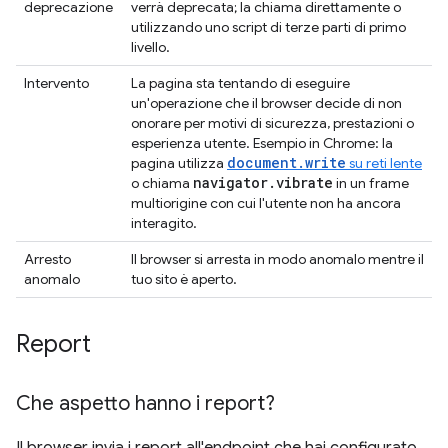
deprecazione
verrà deprecata; la chiama direttamente o
utilizzando uno script di terze parti di primo
livello.
Intervento
La pagina sta tentando di eseguire
un'operazione che il browser decide di non
onorare per motivi di sicurezza, prestazioni o
esperienza utente. Esempio in Chrome: la
document.write
pagina utilizza
su reti lente
navigator
.
vibrate
o chiama
in un frame
multiorigine con cui l'utente non ha ancora
interagito.
Arresto
Il browser si arresta in modo anomalo mentre il
anomalo
tuo sito è aperto.
Report
Che aspetto hanno i report?
Il browser invia i report all'endpoint che hai configurato.