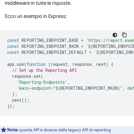
middleware in tutte le risposte.
Ecco un esempio in Express:
const
REPORTING_ENDPOINT_BASE
=
'https://report.exa
const
REPORTING_ENDPOINT_MAIN
=
`
${
REPORTING_ENDPOI
const
REPORTING_ENDPOINT_DEFAULT
=
`
${
REPORTING_END
app
.
use
(
function
(
request
,
response
,
next
)
{
// Set up the Reporting API
response
.
set
(
'Reporting-Endpoints'
,
`main-endpoint="
${
REPORTING_ENDPOINT_MAIN
}
", de
);
next
();
});
Nota:
questa API è diversa dalla legacy API di reporting