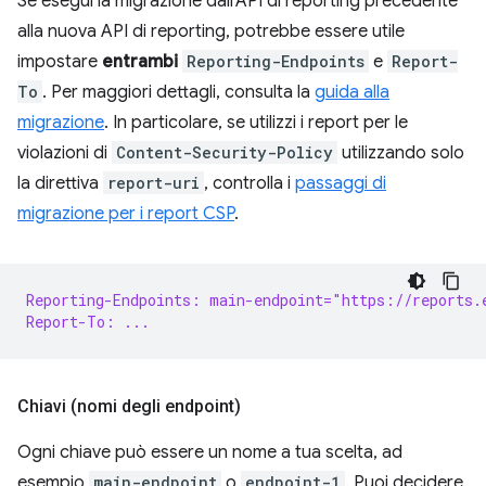
Se esegui la migrazione dall'API di reporting precedente
alla nuova API di reporting, potrebbe essere utile
impostare
entrambi
Reporting-Endpoints
e
Report-
To
. Per maggiori dettagli, consulta la
guida alla
migrazione
. In particolare, se utilizzi i report per le
violazioni di
Content-Security-Policy
utilizzando solo
la direttiva
report-uri
, controlla i
passaggi di
migrazione per i report CSP
.
Reporting-Endpoints: main-endpoint="https://reports.
Report-To: ...
Chiavi (nomi degli endpoint)
Ogni chiave può essere un nome a tua scelta, ad
esempio
main-endpoint
o
endpoint-1
. Puoi decidere