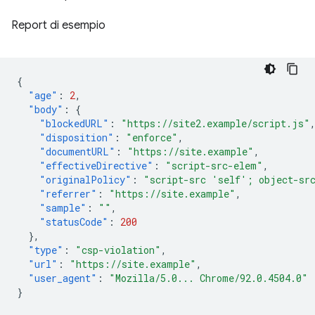
Report di esempio
{
"age"
:
2
,
"body"
:
{
"blockedURL"
:
"https://site2.example/script.js"
"disposition"
:
"enforce"
,
"documentURL"
:
"https://site.example"
,
"effectiveDirective"
:
"script-src-elem"
,
"originalPolicy"
:
"script-src 'self'; object-sr
"referrer"
:
"https://site.example"
,
"sample"
:
""
,
"statusCode"
:
200
},
"type"
:
"csp-violation"
,
"url"
:
"https://site.example"
,
"user_agent"
:
"Mozilla/5.0... Chrome/92.0.4504.0"
}