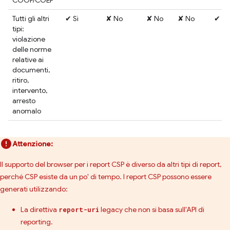
COOP/COEP
Tutti gli altri
✔ Sì
✘ No
✘ No
✘ No
✔ Sì
tipi:
violazione
delle norme
relative ai
documenti,
ritiro,
intervento,
arresto
anomalo
Attenzione:
Il supporto del browser per i report CSP è diverso da altri tipi di report,
perché CSP esiste da un po' di tempo. I report CSP possono essere
generati utilizzando:
La direttiva
legacy che non si basa sull'API di
report-uri
reporting.