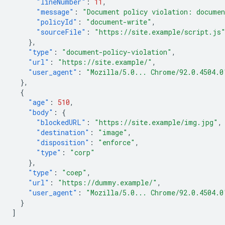
"lineNumber"
:
11
,
"message"
:
"Document policy violation: documen
"policyId"
:
"document-write"
,
"sourceFile"
:
"https://site.example/script.js
},
"type"
:
"document-policy-violation"
,
"url"
:
"https://site.example/"
,
"user_agent"
:
"Mozilla/5.0... Chrome/92.0.4504.0
},
{
"age"
:
510
,
"body"
:
{
"blockedURL"
:
"https://site.example/img.jpg"
,
"destination"
:
"image"
,
"disposition"
:
"enforce"
,
"type"
:
"corp"
},
"type"
:
"coep"
,
"url"
:
"https://dummy.example/"
,
"user_agent"
:
"Mozilla/5.0... Chrome/92.0.4504.0
}
]