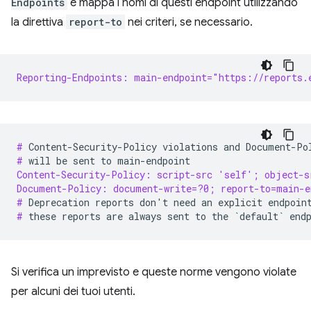
Endpoints
e mappa i nomi di questi endpoint utilizzando
la direttiva
report-to
nei criteri, se necessario.
Reporting-Endpoints: main-endpoint="https://reports.
# 
Content-Security-Policy
violations
and
Document-Po
# 
will
be
sent
to
Content-Security-Policy: script-src 'self'; object-s
Document-Policy: document-write=?0; report-to=main-e
# 
Deprecation
reports
don
'
t
need
an
explicit
endpoin
# 
these
reports
are
always
sent
to
the
`
default
`
Si verifica un imprevisto e queste norme vengono violate
per alcuni dei tuoi utenti.