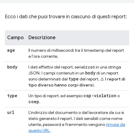
Ecco i dati che puoi trovare in ciascuno di questi report:
Campo
Descrizione
age
Il numero di millisecondi tra il timestamp del report
e l'ora corrente.
body
I dati effettivi del report, serializzati in una stringa
body
JSON. I campi contenuti in un
di un report
type
sono determinati dal
del report.
⚠️ I report di
tipo diverso hanno corpi diversi
.
type
csp-violation
Un tipo di report, ad esempio
o
coep
.
url
L'indirizzo del documento o del lavoratore da cui è
stato generato il report. I dati sensibili come nome
utente, password e frammento vengono
rimossi da
questo URL
.