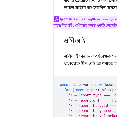
একটি প্রোগ্রামেটিক উপায় প্
লাইভ সাইটে অপ্রত্যাশিত সমস
মূল শব্দ:
হল এক
ReportingObserver
করে৷ রিপোর্টিং এপিআই মূলত একটি জেনেরিক ফ্র
এপিআই
এপিআই অন্যান্য "পর্যবেক্ষক
কলব্যাক দিন; এটি আপনাকে তথ্
const
observer
=
new
Report
for
(
const
report
of
repo
// → report.type === 'd
// → report.url === 'ht
// → report.body.id ===
// → report.body.messag
// → report.body.lineNu