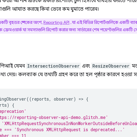
রদান করে৷ আপনি এটিকে একটি রিপোর্টিং টুল হিসাবে ব্যবহার করতে পা
্যাগুলি আঘাত করছে কিনা ভেবে কম ঘুমাতে পারেন।
টি বৃহত্তর স্পেকের অংশ,
Reporting API
, যা এই বিভিন্ন রিপোর্টগুলিকে একটি ব্য
েমওয়ার্ক যা সমস্যাগুলি রিপোর্ট করার জন্য সার্ভারের শেষ পয়েন্টগুলির একটি সেট 
" এপিআই যেমন
IntersectionObserver
এবং
ResizeObserver
মত
য দেয়। কলব্যাক যে তথ্যটি গ্রহণ করে তা হল পৃষ্ঠার কারণে হওয়া 
ingObserver
((
reports
,
observer
)
=
>
{
rts
)
{
eprecation'
tps://reporting-observer-api-demo.glitch.me'
 'XMLHttpRequestSynchronousInNonWorkerOutsideBeforeUnlo
e === 'Synchronous XMLHttpRequest is deprecated...'
mber === 11