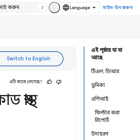
/
সাইন-ইন করুন
এই পৃষ্ঠায় যা যা
আছে
টিএল; ডিআর
এটি কাজে লেগেছে?
ভূমিকা
াস্থ্য
এপিআই
ফিল্টার করা
রিপোর্ট
উদাহরণ