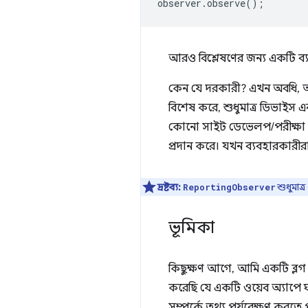
observer
.
observe
();
আরও বিশ্লেষণের জন্য একটি ব্য
কেন যে দরকারী? এখন অবধি, অবচয
বিশেষ করে, শুধুমাত্র ডিভাইস এবং 
কোনো সাইট ডেভেলপ/পরীক্ষা ক
প্রদান করে। যখন ব্যবহারকারীরা
দ্রষ্টব্য:
শুধুমাত্
ReportingObserver
ভূমিকা
কিছুক্ষণ আগে, আমি একটি ব্লগ
করেছি যে একটি ওয়েব অ্যাপে ঘ
সম্পর্কে তথ্য পর্যবেক্ষণ করতে