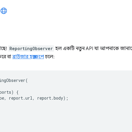
আছে!
ReportingObserver
হল একটি নতুন API যা আপনাকে জানাত
করে বা
ব্রাউজার হস্তক্ষেপে
চলে:
ingObserver
(
ports
)
{
pe
,
report
.
url
,
report
.
body
);