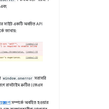
এবং
আপনার সাইট একটি অবচিত API
কে জানায়:
রণ
window.onerror
সরাসরি
রণে রানটাইম ত্রুটির (জেএস
হস্তক্ষেপ
সম্পর্কে অবহিত হওয়ার