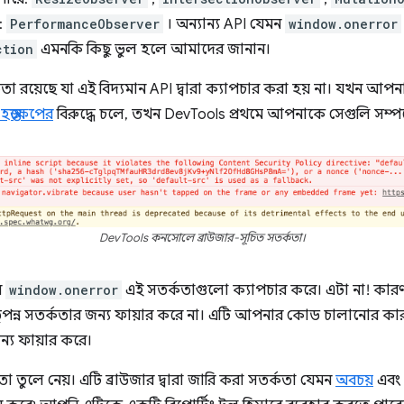
:
PerformanceObserver
। অন্যান্য API যেমন
window.onerror
ction
এমনকি কিছু ভুল হলে আমাদের জানান।
তা রয়েছে যা এই বিদ্যমান API দ্বারা ক্যাপচার করা হয় না। যখন 
হস্তক্ষেপের
বিরুদ্ধে চলে, তখন DevTools প্রথমে আপনাকে সেগুলি সম্পর্
DevTools কনসোলে ব্রাউজার-সূচিত সতর্কতা।
ে
window.onerror
এই সতর্কতাগুলো ক্যাপচার করে। এটা না! কা
 উত্পন্ন সতর্কতার জন্য ফায়ার করে না। এটি আপনার কোড চালানোর কা
 জন্য ফায়ার করে।
া তুলে নেয়। এটি ব্রাউজার দ্বারা জারি করা সতর্কতা যেমন
অবচয়
এবং