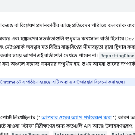
াকএন্ড বা বিশ্লেষণ প্রদানকারীর কাছে প্রতিবেদন পাঠাতে কলব্যাক ব্য
় এবং হস্তক্ষেপের সতর্কতাগুলি শুধুমাত্র কনসোল বার্তা হিসাবে DevTo
নেটওয়ার্ক অবস্থার মত বিভিন্ন বাস্তব-বিশ্বের সীমাবদ্ধতা দ্বারা ট্রিগার কর
রার সময় আপনি এই বার্তাগুলি দেখতে পাবেন না।
ReportingObse
 বন্য অঞ্চলে সম্ভাব্য সমস্যার সম্মুখীন হন, তখন আমরা তাদের সম্পর্
র Chrome 69 এ পাঠানো হয়েছে। এটি অন্যান্য ব্রাউজার দ্বারা বিবেচনা করা হচ্ছে।
 পোস্ট লিখেছিলাম ("
আপনার ওয়েব অ্যাপ পর্যবেক্ষণ করা
") কারণ আ
টে যাওয়া "স্টাফ" নিরীক্ষণের জন্য কতগুলি API আছে৷ উদাহরণস্বরূপ
 পারে:
ResizeObserver
,
IntersectionObserver
,
Mutation