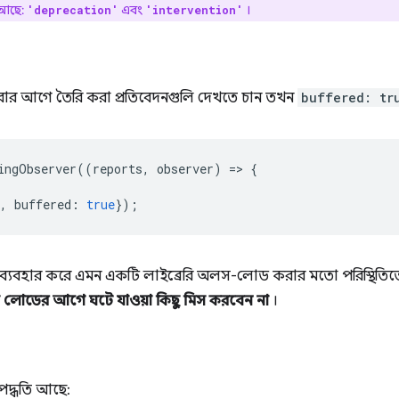
ন আছে:
এবং
।
'deprecation'
'intervention'
রার আগে তৈরি করা প্রতিবেদনগুলি দেখতে চান তখন
buffered: tr
ingObserver
((
reports
,
observer
)
=
>
{
,
buffered
:
true
});
ব্যবহার করে এমন একটি লাইব্রেরি অলস-লোড করার মতো পরিস্থিতিতে এটি
্ঠা লোডের আগে ঘটে যাওয়া কিছু মিস করবেন না
।
পদ্ধতি আছে: