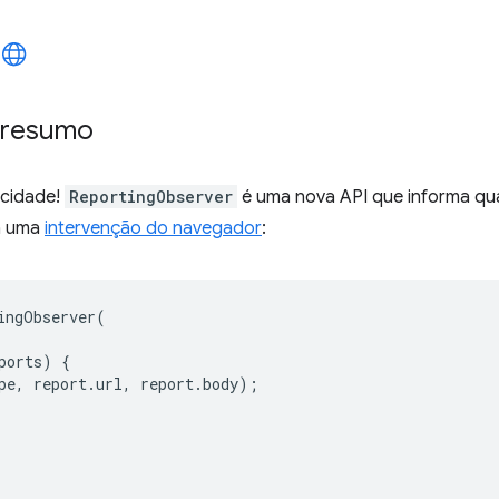
o resumo
 cidade!
ReportingObserver
é uma nova API que informa qu
a uma
intervenção do navegador
:
ingObserver
(
ports
)
{
pe
,
report
.
url
,
report
.
body
);