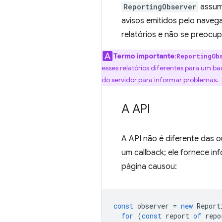
ReportingObserver
assume
avisos emitidos pelo nave
relatórios e não se preocup
Termo importante
:
ReportingOb
esses relatórios diferentes para um b
do servidor para informar problemas.
A API
A API não é diferente das 
um callback; ele fornece i
página causou:
const
observer
=
new
Report
for
(
const
report
of
repo