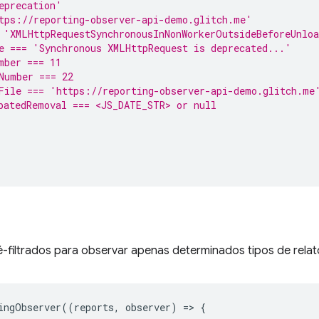
eprecation'
tps://reporting-observer-api-demo.glitch.me'
 'XMLHttpRequestSynchronousInNonWorkerOutsideBeforeUnlo
e === 'Synchronous XMLHttpRequest is deprecated...'
mber === 11
Number === 22
File === 'https://reporting-observer-api-demo.glitch.me
patedRemoval === <JS_DATE_STR> or null
-filtrados para observar apenas determinados tipos de relat
ingObserver
((
reports
,
observer
)
=
>
{