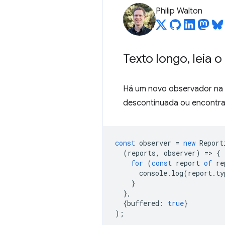
Philip Walton
Texto longo
,
leia 
Há um novo observador na
descontinuada ou encontr
const
observer
=
new
Report
(
reports
,
observer
)
=
>
{
for
(
const
report
of
re
console
.
log
(
report
.
ty
}
},
{
buffered
:
true
}
);