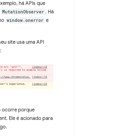
xemplo, há APIs que
,
MutationObserver
. Há
omo
window.onerror
e
eu site usa uma API
:
o ocorre porque
nt. Ele é acionado para
go.