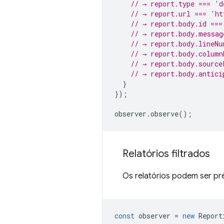
// → report.type === 'd
// → report.url === 'ht
// → report.body.id ===
// → report.body.messag
// → report.body.lineNu
// → report.body.column
// → report.body.source
// → report.body.antici
}
});
observer
.
observe
();
Relatórios filtrados
Os relatórios podem ser pré
const
observer
=
new
Report