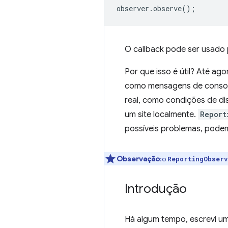
observer
.
observe
();
O callback pode ser usado p
Por que isso é útil? Até ag
como mensagens de console.
real, como condições de di
um site localmente.
Report
possíveis problemas, podem
Observação
:o
ReportingObser
Introdução
Há algum tempo, escrevi u