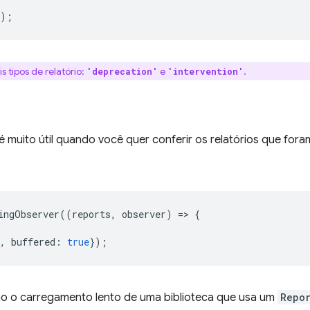
});
 tipos de relatório:
e
.
'deprecation'
'intervention'
é muito útil quando você quer conferir os relatórios que for
ingObserver
((
reports
,
observer
)
=
>
{
,
buffered
:
true
});
mo o carregamento lento de uma biblioteca que usa um
Repo