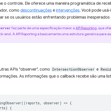
 o controle. Ele oferece uma maneira programática de rece
gador, como
descontinuações
e
intervenções
. Você pode usá
ar se os usuários estão enfrentando problemas inesperados n
faz parte de uma especificação maior, a
API Reporting
, que of
server
ack-end. A API Reporting é basicamente uma estrutura genérica para e
outras APIs "observer", como
IntersectionObserver
e
Resi
nformações. As informações que o callback recebe são uma li
ingObserver
((
reports
,
observer
)
=
>
{
rts
)
{