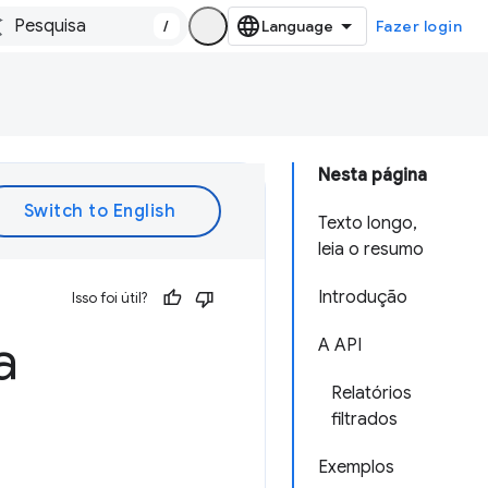
/
Fazer login
Nesta página
Texto longo,
leia o resumo
Introdução
Isso foi útil?
a
A API
Relatórios
filtrados
Exemplos