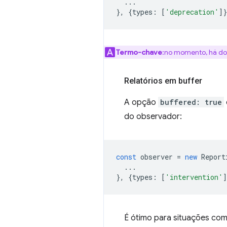
...
},
{
types
:
[
'deprecation'
]
Termo-chave
:no momento, há dois
Relatórios em buffer
A opção
buffered: true
do observador:
const
observer
=
new
Report
...
},
{
types
:
[
'intervention'
]
É ótimo para situações co