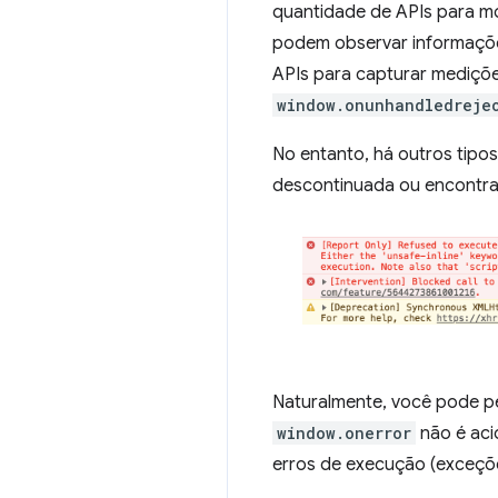
quantidade de APIs para m
podem observar informaç
APIs para capturar mediç
window.onunhandledreje
No entanto, há outros tipo
descontinuada ou encontr
Naturalmente, você pode 
window.onerror
não é aci
erros de execução (exceçõe