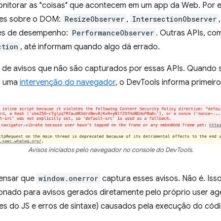
onitorar as "coisas" que acontecem em um app da Web. Por e
ões sobre o DOM:
ResizeObserver
,
IntersectionObserver
ões de desempenho:
PerformanceObserver
. Outras APIs, c
ction
, até informam quando algo dá errado.
s de avisos que não são capturados por essas APIs. Quando s
a uma
intervenção do navegador
, o DevTools informa primeiro
Avisos iniciados pelo navegador no console do DevTools.
pensar que
window.onerror
captura esses avisos. Não é. Iss
onado para avisos gerados diretamente pelo próprio user age
s do JS e erros de sintaxe) causados pela execução do códi