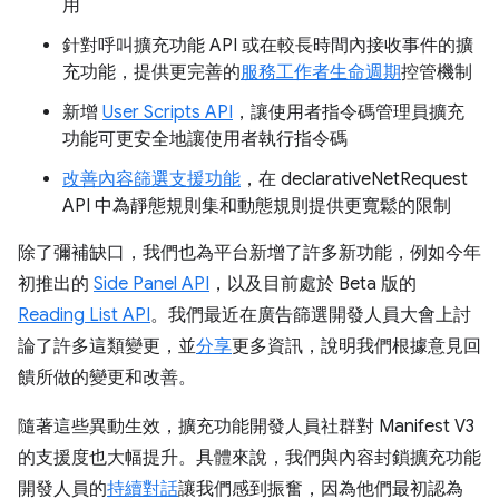
用
針對呼叫擴充功能 API 或在較長時間內接收事件的擴
充功能，提供更完善的
服務工作者生命週期
控管機制
新增
User Scripts API
，讓使用者指令碼管理員擴充
功能可更安全地讓使用者執行指令碼
改善內容篩選支援功能
，在 declarativeNetRequest
API 中為靜態規則集和動態規則提供更寬鬆的限制
除了彌補缺口，我們也為平台新增了許多新功能，例如今年
初推出的
Side Panel API
，以及目前處於 Beta 版的
Reading List API
。我們最近在廣告篩選開發人員大會上討
論了許多這類變更，並
分享
更多資訊，說明我們根據意見回
饋所做的變更和改善。
隨著這些異動生效，擴充功能開發人員社群對 Manifest V3
的支援度也大幅提升。具體來說，我們與內容封鎖擴充功能
開發人員的
持續對話
讓我們感到振奮，因為他們最初認為