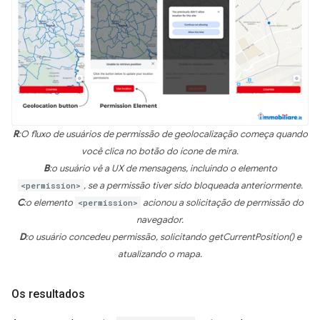
R
:O fluxo de usuários de permissão de geolocalização começa quando
você clica no botão do ícone de mira.
B
:o usuário vê a UX de mensagens, incluindo o elemento
<permission>
, se a permissão tiver sido bloqueada anteriormente.
C
:o elemento
<permission>
acionou a solicitação de permissão do
navegador.
D
:o usuário concedeu permissão, solicitando getCurrentPosition() e
atualizando o mapa.
Os resultados