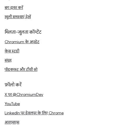
बग दायर करें
खुली समस्याएं देखें
मिलता-जुलता कॉन्टेंट
Chromium के अपडेट
केस स्टडी
संग्रह
पॉडकास्ट और टीवी शो
फ़ॉलो करें
X पर @ChromiumDev
YouTube
LinkedIn पर डेवलपर के लिए Chrome
आरएसएस