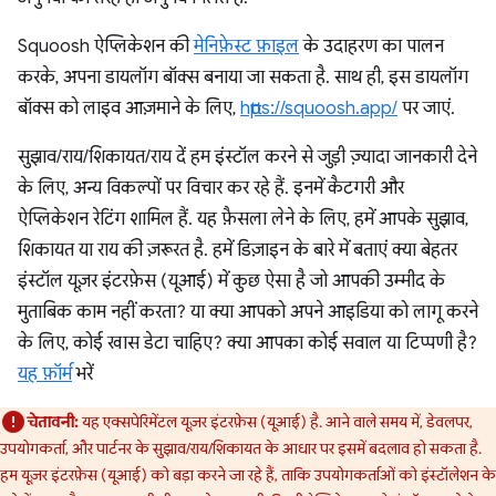
Squoosh ऐप्लिकेशन की
मेनिफ़ेस्ट फ़ाइल
के उदाहरण का पालन
करके, अपना डायलॉग बॉक्स बनाया जा सकता है. साथ ही, इस डायलॉग
बॉक्स को लाइव आज़माने के लिए,
https://squoosh.app/
पर जाएं.
सुझाव/राय/शिकायत/राय दें हम इंस्टॉल करने से जुड़ी ज़्यादा जानकारी देने
के लिए, अन्य विकल्पों पर विचार कर रहे हैं. इनमें कैटगरी और
ऐप्लिकेशन रेटिंग शामिल हैं. यह फ़ैसला लेने के लिए, हमें आपके सुझाव,
शिकायत या राय की ज़रूरत है. हमें डिज़ाइन के बारे में बताएं क्या बेहतर
इंस्टॉल यूज़र इंटरफ़ेस (यूआई) में कुछ ऐसा है जो आपकी उम्मीद के
मुताबिक काम नहीं करता? या क्या आपको अपने आइडिया को लागू करने
के लिए, कोई खास डेटा चाहिए? क्या आपका कोई सवाल या टिप्पणी है?
यह फ़ॉर्म
भरें
चेतावनी:
यह एक्सपेरिमेंटल यूज़र इंटरफ़ेस (यूआई) है. आने वाले समय में, डेवलपर,
उपयोगकर्ता, और पार्टनर के सुझाव/राय/शिकायत के आधार पर इसमें बदलाव हो सकता है.
हम यूज़र इंटरफ़ेस (यूआई) को बड़ा करने जा रहे हैं, ताकि उपयोगकर्ताओं को इंस्टॉलेशन के