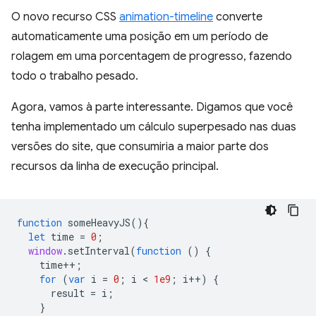
O novo recurso CSS
animation-timeline
converte
automaticamente uma posição em um período de
rolagem em uma porcentagem de progresso, fazendo
todo o trabalho pesado.
Agora, vamos à parte interessante. Digamos que você
tenha implementado um cálculo superpesado nas duas
versões do site, que consumiria a maior parte dos
recursos da linha de execução principal.
function
someHeavyJS
(){
let
time
=
0
;
window
.
setInterval
(
function
()
{
time
++
;
for
(
var
i
=
0
;
i
 < 
1e9
;
i
++
)
{
result
=
i
;
}