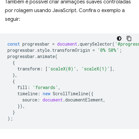
Também é possível criar animações suaves controladas
por rolagem usando JavaScript. Confira o exemplo a
seguir:
const
progressbar
=
document
.
querySelector
(
'#progres
progressbar
.
style
.
transformOrigin
=
'0% 50%'
;
progressbar
.
animate
(
{
transform
:
[
'scaleX(0)'
,
'scaleX(1)'
],
},
{
fill
:
'forwards'
,
timeline
:
new
ScrollTimeline
({
source
:
document
.
documentElement
,
}),
}
);