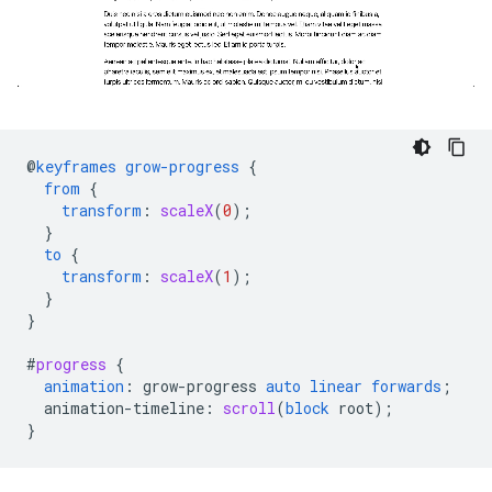
@
keyframes
grow-progress
{
from
{
transform
:
scaleX
(
0
);
}
to
{
transform
:
scaleX
(
1
);
}
}
#
progress
{
animation
:
grow-progress
auto
linear
forwards
;
animation-timeline
:
scroll
(
block
root
);
}