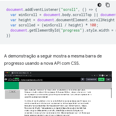
document
.
addEventListener
(
"scroll"
,
()
=
>
{
var
winScroll
=
document
.
body
.
scrollTop
||
documen
var
height
=
document
.
documentElement
.
scrollHeight
var
scrolled
=
(
winScroll
/
height
)
*
100
;
document
.
getElementById
(
"progress"
).
style
.
width
=
})
A demonstração a seguir mostra a mesma barra de
progresso usando a nova API com CSS.