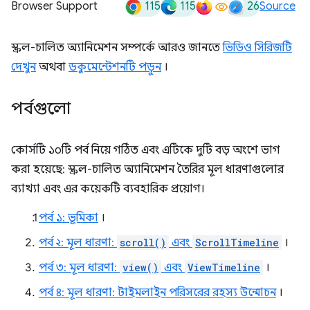
115
115
26
Browser Support
Source
স্ক্রল-চালিত অ্যানিমেশন সম্পর্কে আরও জানতে
ভিডিও সিরিজটি
দেখুন
অথবা
ডকুমেন্টেশনটি পড়ুন
।
পর্বগুলো
কোর্সটি ১০টি পর্ব নিয়ে গঠিত এবং এটিকে দুটি বড় অংশে ভাগ
করা হয়েছে: স্ক্রল-চালিত অ্যানিমেশন তৈরির মূল ধারণাগুলোর
ব্যাখ্যা এবং এর কয়েকটি ব্যবহারিক প্রয়োগ।
পর্ব ১: ভূমিকা
।
পর্ব ২: মূল ধারণা:
scroll()
এবং
ScrollTimeline
।
পর্ব ৩: মূল ধারণা:
view()
এবং
ViewTimeline
।
পর্ব ৪: মূল ধারণা: টাইমলাইন পরিসরের রহস্য উন্মোচন
।