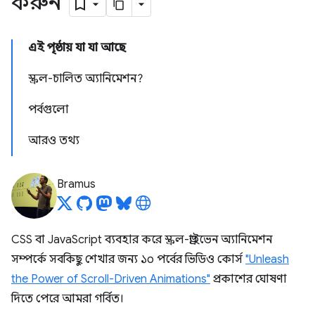
করুন"
এই পৃষ্ঠায় যা যা আছে
স্ক্রল-চালিত অ্যানিমেশন?
পর্বগুলো
আরও তথ্য
Bramus
CSS বা JavaScript ব্যবহার করে স্ক্রল-ড্রাইভেন অ্যানিমেশন
সম্পর্কে সবকিছু শেখার জন্য ১০ পর্বের ভিডিও কোর্স
"Unleash
the Power of Scroll-Driven Animations"
প্রকাশের ঘোষণা
দিতে পেরে আমরা গর্বিত।