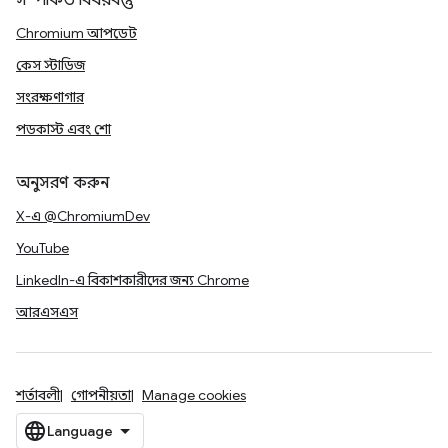
সম্পর্কিত বিষয়বস্তু
Chromium আপডেট
কেস স্টাডিজ
সংরক্ষণাগার
পডকাস্ট এবং শো
অনুসরণ করুন
X-এ @ChromiumDev
YouTube
LinkedIn-এ বিকাশকারীদের জন্য Chrome
আরএসএস
শর্তাবলী
গোপনীয়তা
Manage cookies