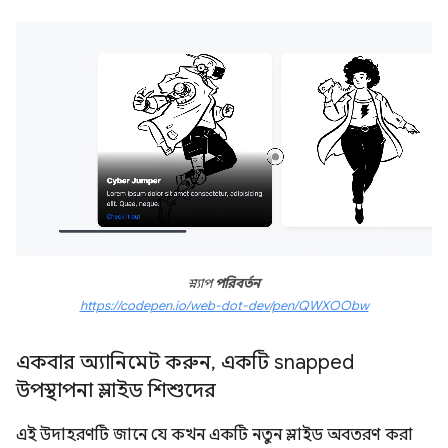
স্ন্যাপ
পরিবর্তন
https://codepen.io/web-dot-dev/pen/QWXOObw
একবার অ্যানিমেট করুন
,
একটি snapped
উপস্থাপনা স্লাইড শিশুদের
এই উদাহরণটি জানে যে কখন একটি নতুন স্লাইড অবতরণ করা