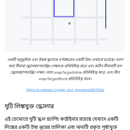
একটি অনুভূমিক এবং উল্লম্ব স্ক্রলারে বর্গক্ষেত্রের একটি গ্রিড দেখানো হয়েছে। ড্যাশ
করা সীমানা স্ক্রোলস্ন্যাপচ্যাঞ্জিং লক্ষ্যকে প্রতিনিধিত্ব করে এবং কঠিন সীমানাটি হল
স্ক্রোলস্ন্যাপচ্যাঞ্জিং লক্ষ্য। লাল snapTargetInline প্রতিনিধিত্ব করে, এবং নীল
snapTargetBlock প্রতিনিধিত্ব করে।
https://codepen.io/web-dot-dev/pen/qBzVVdp
দুটি লিঙ্কযুক্ত স্ক্রোলার
এই ডেমোতে দুটি স্ক্রল স্ন্যাপিং কন্টেইনার রয়েছে যেখানে একটি
লিঙ্কের একটি উচ্চ স্তরের তালিকা এবং অন্যটি প্রকৃত পৃষ্ঠাযুক্ত