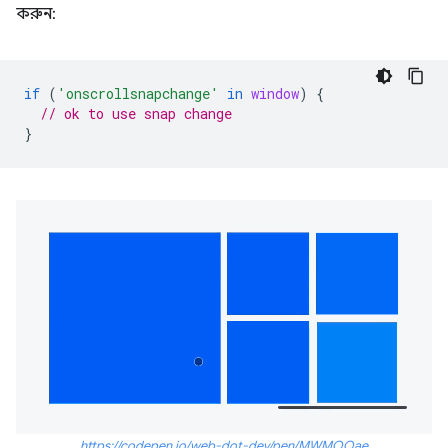
করুন:
if
(
'onscrollsnapchange'
in
window
)
{
// ok to use snap change
}
https://codepen.io/web-dot-dev/pen/MWMOOae