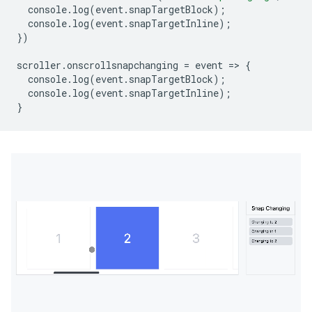
console
.
log
(
event
.
snapTargetBlock
);
console
.
log
(
event
.
snapTargetInline
);
})
scroller
.
onscrollsnapchanging
=
event
=
>
{
console
.
log
(
event
.
snapTargetBlock
);
console
.
log
(
event
.
snapTargetInline
);
}