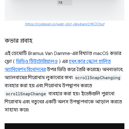
https://codepen.io/web-dot-dev/pen/LYKOOpd
কভার প্রবাহ
এই ডেমোটি Bramus Van Damme-এর বিখ্যাত macOS কভার
ফ্লো (
ভিডিও টিউটোরিয়ালও
) এর
চমৎকার স্ক্রোল চালিত
অ্যানিমেশন বিনোদনের
উপর ভিত্তি করে তৈরি করেছে। অনন্যভাবে,
অ্যালবামের শিরোনাম লুকানোর জন্য
scrollSnapChanging
ব্যবহার করা হয় এবং শিরোনাম উপস্থাপন করতে
scrollSnapChange
ব্যবহার করা হয়। ইভেন্টগুলি পুরানো
শিরোনাম এবং নতুনের একটি অলস উপস্থাপনাকে আড়াল করতে
সাহায্য করে৷