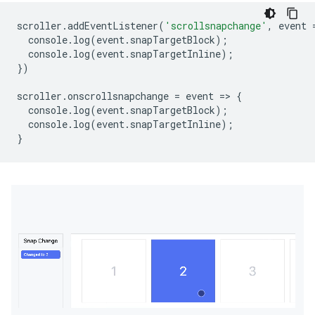
scroller
.
addEventListener
(
'scrollsnapchange'
,
event
console
.
log
(
event
.
snapTargetBlock
);
console
.
log
(
event
.
snapTargetInline
);
})
scroller
.
onscrollsnapchange
=
event
=
>
{
console
.
log
(
event
.
snapTargetBlock
);
console
.
log
(
event
.
snapTargetInline
);
}