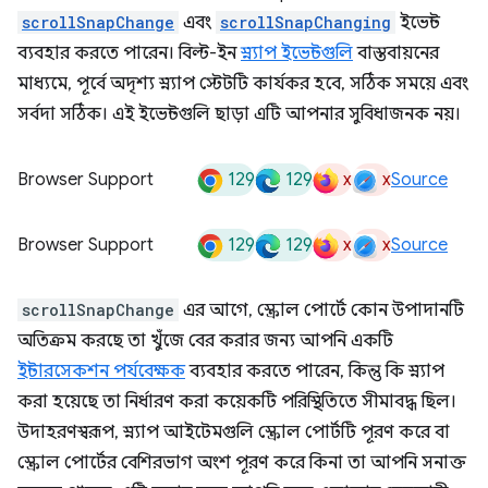
scrollSnapChange
এবং
scrollSnapChanging
ইভেন্ট
ব্যবহার করতে পারেন। বিল্ট-ইন
স্ন্যাপ ইভেন্টগুলি
বাস্তবায়নের
মাধ্যমে, পূর্বে অদৃশ্য স্ন্যাপ স্টেটটি কার্যকর হবে, সঠিক সময়ে এবং
সর্বদা সঠিক। এই ইভেন্টগুলি ছাড়া এটি আপনার সুবিধাজনক নয়।
129
129
x
x
Browser Support
Source
129
129
x
x
Browser Support
Source
scrollSnapChange
এর আগে, স্ক্রোল পোর্টে কোন উপাদানটি
অতিক্রম করছে তা খুঁজে বের করার জন্য আপনি একটি
ইন্টারসেকশন পর্যবেক্ষক
ব্যবহার করতে পারেন, কিন্তু কি স্ন্যাপ
করা হয়েছে তা নির্ধারণ করা কয়েকটি পরিস্থিতিতে সীমাবদ্ধ ছিল।
উদাহরণস্বরূপ, স্ন্যাপ আইটেমগুলি স্ক্রোল পোর্টটি পূরণ করে বা
স্ক্রোল পোর্টের বেশিরভাগ অংশ পূরণ করে কিনা তা আপনি সনাক্ত