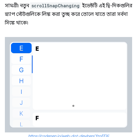
সামগ্রী৷ নতুন
scrollSnapChanging
ইভেন্টটি এই দ্বি-দিকগুলির
স্ন্যাপ স্টেটগুলিকে লিঙ্ক করা তুচ্ছ করে তোলে যাতে তারা সর্বদা
সিঙ্কে থাকে৷
https://codepen.io/web-dot-dev/pen/YzoEEXj