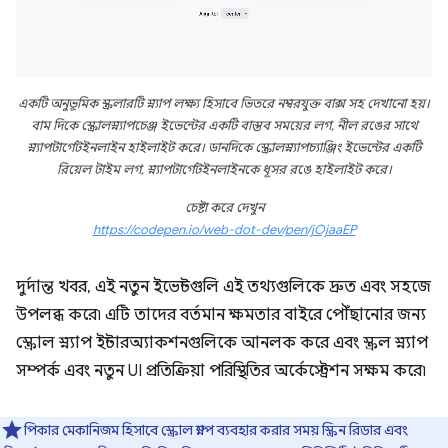
একটি অনুভূমিক স্ক্রলারটি স্ন্যাপ লক্ষ্য হিসাবে ভিতরে নম্বরযুক্ত বাক্স সহ দেখানো হয়।
বাম দিকে স্ক্রোলস্ন্যাপচেঞ্জ ইভেন্টের একটি বাস্তব সময়ের লগ, নীল রঙের সাথে
স্ন্যাপটার্গেটইনলাইন হাইলাইট করে। ডানদিকে স্ক্রোলস্ন্যাপচ্যাঞ্জিং ইভেন্টের একটি
রিয়েল টাইম লগ, স্ন্যাপটার্গেটইনলাইনকে ধূসর রঙে হাইলাইট করে।
চেষ্টা করে দেখুন
https://codepen.io/web-dot-dev/pen/jOjaaEP
দুর্দান্ত খবর, এই নতুন ইভেন্টগুলি এই তথ্যগুলিকে দ্রুত এবং সহজে
উপলব্ধ করে৷ এটি তাদের বর্তমান ক্ষমতার বাইরে পৌঁছানোর জন্য
স্ক্রোল স্ন্যাপ ইন্টারঅ্যাকশনগুলিকে আনলক করে এবং স্ক্রল স্ন্যাপ
সম্পর্ক এবং নতুন UI প্রতিক্রিয়া পরিস্থিতির অর্কেস্ট্রেশন সক্ষম করে৷
পিকার মেকানিজম হিসাবে স্ক্রোল স্ন্যাপ ব্যবহার করার সময় স্ক্রিন রিডার এবং