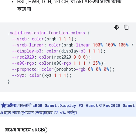
HSL, HWB, LCH, okLCH, বা okLAB-এর সাথে কাজ
করে না
.
valid-css-color-function-colors
{
--srgb
:
color
(
srgb
1
1
1
);
--srgb-linear
:
color
(
srgb
-linear
100
%
100
%
100
%
/
--display-p3
:
color
(
display
-p3
1
1
1
);
--rec2020
:
color
(
rec2020
0
0
0
);
--a98-rgb
:
color
(
a98
-rgb
1
1
1
/
25
%
);
--prophoto
:
color
(
prophoto
-rgb
0
%
0
%
0
%
);
--xyz
:
color
(
xyz
1
1
1
);
}
দ্রষ্টব্য:
রঙগুলি
,
বা
sRGB Gamut
Display P3 Gamut
Rec2020 Gamut
এ হতে পারে; দৃশ্যমান স্পেকট্রামের 77.6% পর্যন্ত।
রঙের মাধ্যমে
s
RGB(
)