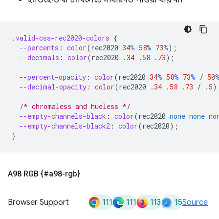
.
valid-css-rec2020-colors
{
--percents
:
color
(
rec2020
34
%
58
%
73
%
);
--decimals
:
color
(
rec2020
.34
.58
.73
);
--percent-opacity
:
color
(
rec2020
34
%
58
%
73
%
/
50
--decimal-opacity
:
color
(
rec2020
.34
.58
.73
/
.5
)
/* chromaless and hueless */
--empty-channels-black
:
color
(
rec2020
none
none
no
--empty-channels-black2
:
color
(
rec2020
);
}
A98 RGB {#a98-rgb}
111
111
113
15
Browser Support
Source