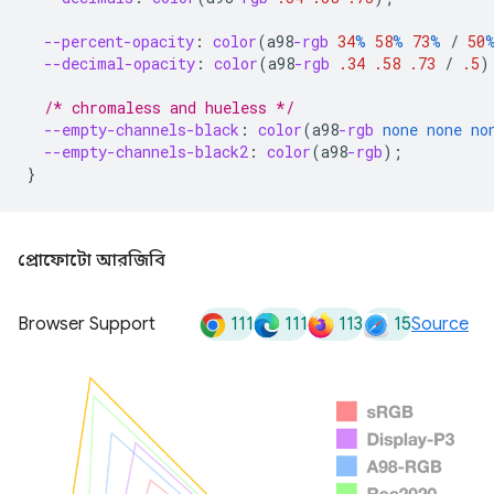
--percent-opacity
:
color
(
a98
-rgb
34
%
58
%
73
%
/
50
--decimal-opacity
:
color
(
a98
-rgb
.34
.58
.73
/
.5
)
/* chromaless and hueless */
--empty-channels-black
:
color
(
a98
-rgb
none
none
no
--empty-channels-black2
:
color
(
a98
-rgb
);
}
প্রোফোটো আরজিবি
111
111
113
15
Browser Support
Source