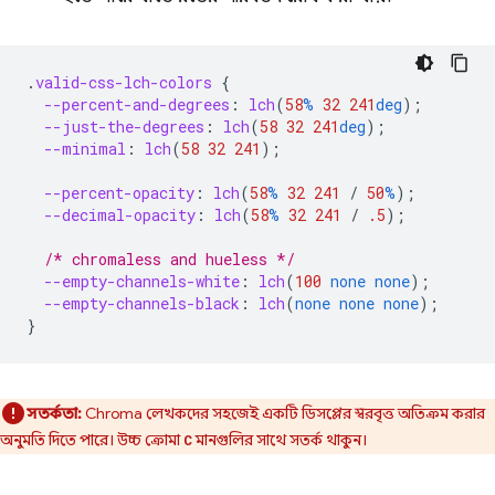
.
valid-css-lch-colors
{
--percent-and-degrees
:
lch
(
58
%
32
241
deg
);
--just-the-degrees
:
lch
(
58
32
241
deg
);
--minimal
:
lch
(
58
32
241
);
--percent-opacity
:
lch
(
58
%
32
241
/
50
%
);
--decimal-opacity
:
lch
(
58
%
32
241
/
.5
);
/* chromaless and hueless */
--empty-channels-white
:
lch
(
100
none
none
);
--empty-channels-black
:
lch
(
none
none
none
);
}
সতর্কতা:
Chroma লেখকদের সহজেই একটি ডিসপ্লের স্বরবৃত্ত অতিক্রম করার
অনুমতি দিতে পারে। উচ্চ ক্রোমা
মানগুলির সাথে সতর্ক থাকুন।
C