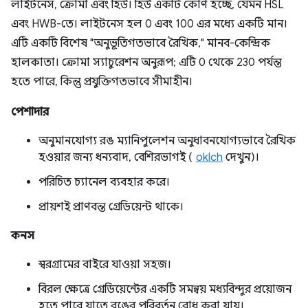
লাইটনেস, ক্রোমা এবং হিউ। হিউ একটি কোণ হচ্ছে, যেমন HSL
এবং HWB-তে। লাইটনেস হল 0 এবং 100 এর মধ্যে একটি মান।
এটি একটি বিশেষ "অনুভূতিগতভাবে রৈখিক," মানব-কেন্দ্রিক
হালকাতা। ক্রোমা স্যাচুরেশন অনুরূপ; এটি 0 থেকে 230 পর্যন্ত
হতে পারে, কিন্তু প্রযুক্তিগতভাবে সীমাহীন।
পেশাদার
অনুমানযোগ্য রঙ ম্যানিপুলেশন অনুধাবনযোগ্যভাবে রৈখিক
হওয়ার জন্য ধন্যবাদ, বেশিরভাগই (
oklch
দেখুন)।
পরিচিত চ্যানেল ব্যবহার করে।
প্রায়শই প্রাণবন্ত গ্রেডিয়েন্ট থাকে।
কনস
স্বরগ্রামের বাইরে যাওয়া সহজ।
বিরল ক্ষেত্রে গ্রেডিয়েন্টের একটি সমন্বয় মধ্যবিন্দুর প্রয়োজন
হতে পারে যাতে রঙের পরিবর্তন রোধ করা যায়।