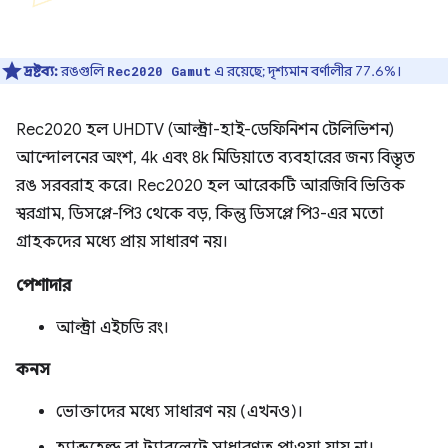
দ্রষ্টব্য:
রঙগুলি
এ রয়েছে; দৃশ্যমান বর্ণালীর 77.6%।
Rec2020 Gamut
Rec2020 হল UHDTV (আল্ট্রা-হাই-ডেফিনিশন টেলিভিশন)
আন্দোলনের অংশ, 4k এবং 8k মিডিয়াতে ব্যবহারের জন্য বিস্তৃত
রঙ সরবরাহ করে। Rec2020 হল আরেকটি আরজিবি ভিত্তিক
স্বরগ্রাম, ডিসপ্লে-পি3 থেকে বড়, কিন্তু ডিসপ্লে পি3-এর মতো
গ্রাহকদের মধ্যে প্রায় সাধারণ নয়।
পেশাদার
আল্ট্রা এইচডি রং।
কনস
ভোক্তাদের মধ্যে সাধারণ নয় (এখনও)।
হ্যান্ডহেল্ড বা ট্যাবলেটে সাধারণত পাওয়া যায় না।