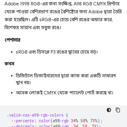
Adobe 1998 RGB-এর জন্য সংক্ষিপ্ত, A98 RGB CMYK প্রিন্টার
থেকে পাওয়া বেশিরভাগ রঙের বৈশিষ্ট্যের জন্য Adobe দ্বারা তৈরি
করা হয়েছিল। এটি sRGB-এর চেয়ে বেশি রঙের অফার করে,
বিশেষত সায়ান এবং সবুজ রঙে।
পেশাদার
sRGB এবং ডিসপ্লে P3 রঙের স্থানের চেয়ে বড়।
কনস
ডিজিটাল ডিজাইনারদের দ্বারা কাজ করা একটি সাধারণ
স্থান নয়।
অনেক লোকই CMYK থেকে প্যালেট পোর্ট করছে না।
.
valid-css-a98-rgb-colors
{
--percents
:
color
(
a98
-rgb
34
%
58
%
73
%
);
--decimals
:
color
(
a98
-rgb
.34
.58
.73
);