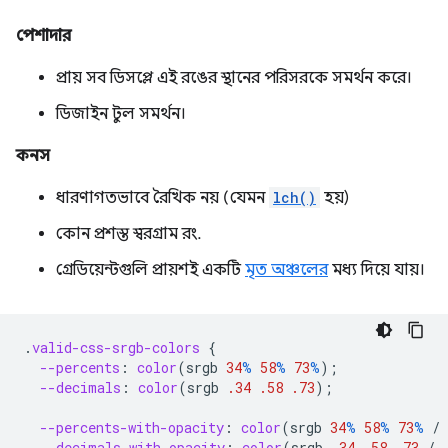
পেশাদার
প্রায় সব ডিসপ্লে এই রঙের স্থানের পরিসরকে সমর্থন করে।
ডিজাইন টুল সমর্থন।
কনস
ধারণাগতভাবে রৈখিক নয় (যেমন
lch()
হয়)
কোন প্রশস্ত স্বরগ্রাম রং.
গ্রেডিয়েন্টগুলি প্রায়শই একটি
মৃত অঞ্চলের
মধ্য দিয়ে যায়।
.
valid-css-srgb-colors
{
--percents
:
color
(
srgb
34
%
58
%
73
%
);
--decimals
:
color
(
srgb
.34
.58
.73
);
--percents-with-opacity
:
color
(
srgb
34
%
58
%
73
%
/
--decimals-with-opacity
:
color
(
srgb
.34
.58
.73
/