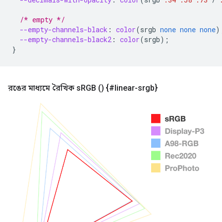
/* empty */
--empty-channels-black
:
color
(
srgb
none
none
none
)
--empty-channels-black2
:
color
(
srgb
);
}
রঙের মাধ্যমে রৈখিক s
RGB () {#linear-srgb}