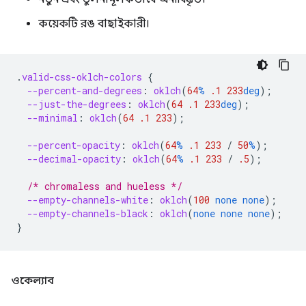
কয়েকটি রঙ বাছাইকারী।
.
valid-css-oklch-colors
{
--percent-and-degrees
:
oklch
(
64
%
.1
233
deg
);
--just-the-degrees
:
oklch
(
64
.1
233
deg
);
--minimal
:
oklch
(
64
.1
233
);
--percent-opacity
:
oklch
(
64
%
.1
233
/
50
%
);
--decimal-opacity
:
oklch
(
64
%
.1
233
/
.5
);
/* chromaless and hueless */
--empty-channels-white
:
oklch
(
100
none
none
);
--empty-channels-black
:
oklch
(
none
none
none
);
}
ওকেল্যাব