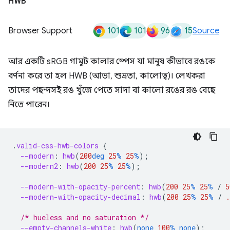
HWB
101
101
96
15
Browser Support
Source
আর একটি sRGB গামুট কালার স্পেস যা মানুষ কীভাবে রঙকে
বর্ণনা করে তা হল HWB (আভা, শুভ্রতা, কালোত্ব)। লেখকরা
তাদের পছন্দসই রঙ খুঁজে পেতে সাদা বা কালো রঙের রঙ বেছে
নিতে পারেন।
.
valid-css-hwb-colors
{
--modern
:
hwb
(
200
deg
25
%
25
%
);
--modern2
:
hwb
(
200
25
%
25
%
);
--modern-with-opacity-percent
:
hwb
(
200
25
%
25
%
/
5
--modern-with-opacity-decimal
:
hwb
(
200
25
%
25
%
/
.
/* hueless and no saturation */
--empty-channels-white
:
hwb
(
none
100
%
none
);