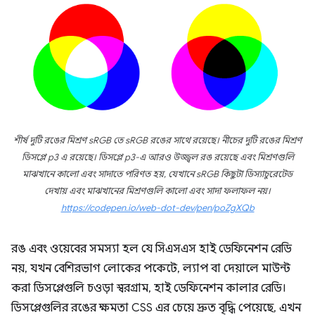
শীর্ষ দুটি রঙের মিশ্রণ sRGB তে sRGB রঙের সাথে রয়েছে। নীচের দুটি রঙের মিশ্রণ
ডিসপ্লে p3 এ রয়েছে। ডিসপ্লে p3-এ আরও উজ্জ্বল রঙ রয়েছে এবং মিশ্রণগুলি
মাঝখানে কালো এবং সাদাতে পরিণত হয়, যেখানে sRGB কিছুটা ডিস্যাচুরেটেড
দেখায় এবং মাঝখানের মিশ্রণগুলি কালো এবং সাদা ফলাফল নয়।
https://codepen.io/web-dot-dev/pen/poZgXQb
রঙ এবং ওয়েবের সমস্যা হল যে সিএসএস হাই ডেফিনেশন রেডি
নয়, যখন বেশিরভাগ লোকের পকেটে, ল্যাপ বা দেয়ালে মাউন্ট
করা ডিসপ্লেগুলি চওড়া স্বরগ্রাম, হাই ডেফিনেশন কালার রেডি।
ডিসপ্লেগুলির রঙের ক্ষমতা CSS এর চেয়ে দ্রুত বৃদ্ধি পেয়েছে, এখন