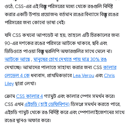
ওঠে, CSS-এর এই বিস্তৃত পরিসরের মধ্যে থেকে রঙগুলি নির্দিষ্ট
করার একটি উপায় প্রয়োজন৷ বর্তমান রঙের বিন্যাসে বিস্তৃত রঙের
পরিসরের জন্য কোনো ভাষা নেই।
যদি CSS কখনো আপডেট না হয়, তাহলে এটি চিরকালের জন্য
90-এর দশকের রঙের পরিসরে আটকে থাকবে, ছবি এবং
ভিডিওতে পাওয়া বিস্তৃত স্বরলিপি অফারগুলির সাথে মেলে না।
আটকে আছে
,
মানুষের চোখ দেখতে পায় মাত্র 30% রঙ
দেখাচ্ছে। আমাদের পালাতে সাহায্য করার জন্য CSS
কালার
লেভেল 4 কে
ধন্যবাদ, প্রাথমিকভাবে
Lea Verou
এবং
Chris
Liley
দ্বারা লেখা।
ক্রোম
CSS কালার 4
গ্যামুট এবং কালার স্পেস সমর্থন করে।
CSS এখন
এইচডি (হাই ডেফিনিশন)
ডিসপ্লে সমর্থন করতে পারে,
এইচডি গামুট থেকে রঙ নির্দিষ্ট করে এবং স্পেশালাইজেশনের সাথে
রঙের স্থানও অফার করে।