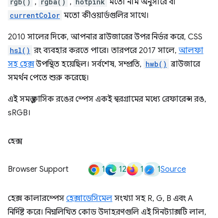
rgb()
,
rgba()
,
hotpink
মতো নাম অনুসারে বা
currentColor
মতো কীওয়ার্ডগুলির সাথে।
2010 সালের দিকে, আপনার ব্রাউজারের উপর নির্ভর করে, CSS
hsl()
রং ব্যবহার করতে পারে। তারপরে 2017 সালে,
আলফা
সহ হেক্স
উপস্থিত হয়েছিল। সর্বশেষ, সম্প্রতি,
hwb()
ব্রাউজারে
সমর্থন পেতে শুরু করেছে।
এই সমস্ত ক্লাসিক রঙের স্পেস একই স্বরগ্রামের মধ্যে রেফারেন্স রঙ,
sRGB।
হেক্স
1
12
1
1
Browser Support
Source
হেক্স কালারস্পেস
হেক্সাডেসিমেল
সংখ্যা সহ R, G, B এবং A
নির্দিষ্ট করে। নিম্নলিখিত কোড উদাহরণগুলি এই সিনট্যাক্সটি লাল,