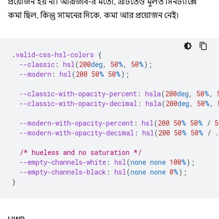
প্রয়োজন হয় না। আরজিবি-র মতো, এটিতেও মূলত সিনট্যাক্সে
কমা ছিল, কিন্তু সামনের দিকে, কমা আর প্রয়োজন নেই।
.
valid-css-hsl-colors
{
--classic
:
hsl
(
200
deg
,
50
%
,
50
%
);
--modern
:
hsl
(
200
50
%
50
%
);
--classic-with-opacity-percent
:
hsla
(
200
deg
,
50
%
,
--classic-with-opacity-decimal
:
hsla
(
200
deg
,
50
%
,
--modern-with-opacity-percent
:
hsl
(
200
50
%
50
%
/
5
--modern-with-opacity-decimal
:
hsl
(
200
50
%
50
%
/
.
/* hueless and no saturation */
--empty-channels-white
:
hsl
(
none
none
100
%
);
--empty-channels-black
:
hsl
(
none
none
0
%
);
}