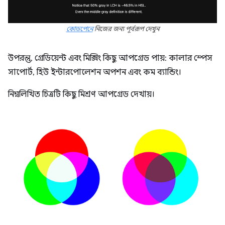
কোডপেনে
নিজের জন্য পূর্বরূপ দেখুন
উপরন্তু, গ্রেডিয়েন্ট এবং মিক্সিং কিছু আপগ্রেড পায়: কালার স্পেস
সাপোর্ট, হিউ ইন্টারপোলেশন অপশন এবং কম ব্যান্ডিং।
নিম্নলিখিত চিত্রটি কিছু মিশ্রণ আপগ্রেড দেখায়।