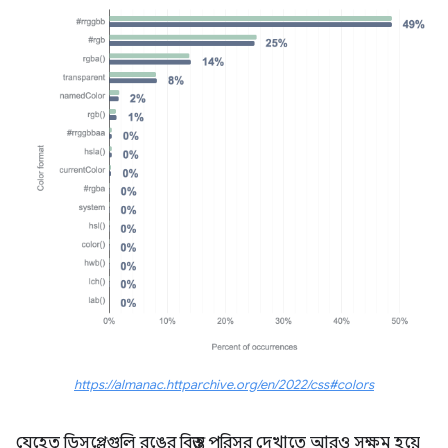
https://almanac.httparchive.org/en/2022/css#colors
যেহেতু ডিসপ্লেগুলি রঙের বিস্তৃত পরিসর দেখাতে আরও সক্ষম হয়ে