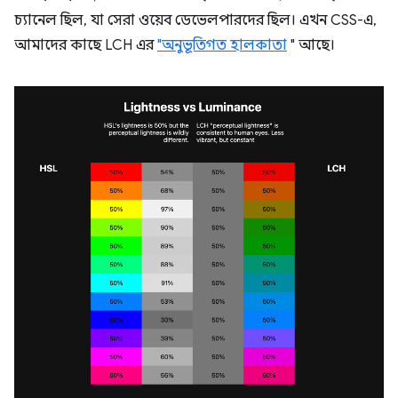
চ্যানেল ছিল, যা সেরা ওয়েব ডেভেলপারদের ছিল। এখন CSS-এ,
আমাদের কাছে LCH এর
"অনুভূতিগত হালকাতা
" আছে।