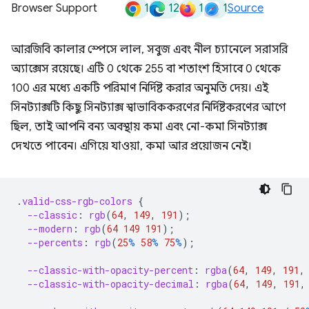
1
12
1
1
Browser Support
Source
আরজিবি কালার স্পেসে লাল, সবুজ এবং নীল চ্যানেলে সরাসরি
অ্যাক্সেস রয়েছে। এটি 0 থেকে 255 বা শতাংশ হিসাবে 0 থেকে
100 এর মধ্যে একটি পরিমাণ নির্দিষ্ট করার অনুমতি দেয়। এই
সিনট্যাক্সটি কিছু সিনট্যাক্স স্বাভাবিককরণের নির্দিষ্টকরণের আগে
ছিল, তাই আপনি বন্য অবস্থায় কমা এবং নো-কমা সিনট্যাক্স
দেখতে পাবেন। এগিয়ে যাওয়া, কমা আর প্রয়োজন নেই।
.
valid-css-rgb-colors
{
--classic
:
rgb
(
64
,
149
,
191
);
--modern
:
rgb
(
64
149
191
);
--percents
:
rgb
(
25
%
58
%
75
%
);
--classic-with-opacity-percent
:
rgba
(
64
,
149
,
191
,
--classic-with-opacity-decimal
:
rgba
(
64
,
149
,
191
,