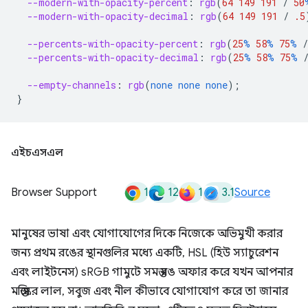
--modern-with-opacity-percent
:
rgb
(
64
149
191
/
50
--modern-with-opacity-decimal
:
rgb
(
64
149
191
/
.5
--percents-with-opacity-percent
:
rgb
(
25
%
58
%
75
%
/
--percents-with-opacity-decimal
:
rgb
(
25
%
58
%
75
%
--empty-channels
:
rgb
(
none
none
none
);
}
এইচএসএল
1
12
1
3.1
Browser Support
Source
মানুষের ভাষা এবং যোগাযোগের দিকে নিজেকে অভিমুখী করার
জন্য প্রথম রঙের স্থানগুলির মধ্যে একটি, HSL (হিউ স্যাচুরেশন
এবং লাইটনেস) sRGB গামুটে সমস্ত রঙ অফার করে যখন আপনার
মস্তিষ্কের লাল, সবুজ এবং নীল কীভাবে যোগাযোগ করে তা জানার