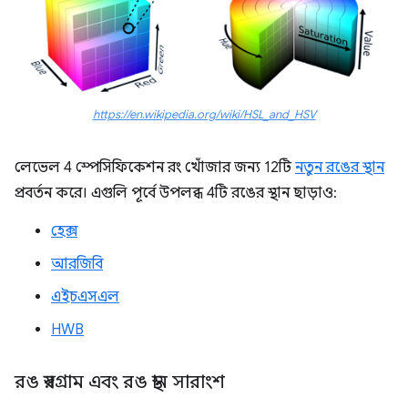
https://en.wikipedia.org/wiki/HSL_and_HSV
লেভেল 4 স্পেসিফিকেশন রং খোঁজার জন্য 12টি
নতুন রঙের স্থান
প্রবর্তন করে। এগুলি পূর্বে উপলব্ধ 4টি রঙের স্থান ছাড়াও:
হেক্স
আরজিবি
এইচএসএল
HWB
রঙ স্বরগ্রাম এবং রঙ স্থান সারাংশ