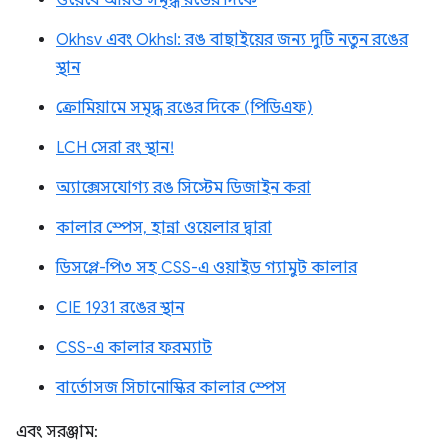
ওয়েবে আরও সমৃদ্ধ রঙের দিকে
Okhsv এবং Okhsl: রঙ বাছাইয়ের জন্য দুটি নতুন রঙের
স্থান
ক্রোমিয়ামে সমৃদ্ধ রঙের দিকে (পিডিএফ)
LCH সেরা রং স্থান!
অ্যাক্সেসযোগ্য রঙ সিস্টেম ডিজাইন করা
কালার স্পেস, হান্না ওয়েলার দ্বারা
ডিসপ্লে-পি৩ সহ CSS-এ ওয়াইড গ্যামুট কালার
CIE 1931 রঙের স্থান
CSS-এ কালার ফরম্যাট
বার্তোসজ সিচানোস্কির কালার স্পেস
এবং সরঞ্জাম: