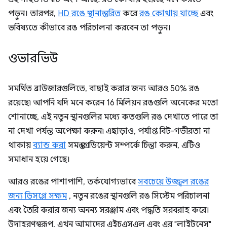
পড়ুন। তারপর,
HD রঙে স্থানান্তরিত
করে
রঙ কোথায় যাচ্ছে
এবং
ভবিষ্যতে কীভাবে রঙ পরিচালনা করবেন তা পড়ুন।
ওভারভিউ
সমর্থিত ব্রাউজারগুলিতে, বাছাই করার জন্য আরও 50% রঙ
রয়েছে৷ আপনি যদি মনে করেন 16 মিলিয়ন রঙগুলি অনেকের মতো
শোনাচ্ছে, এই নতুন স্থানগুলির মধ্যে কতগুলি রঙ দেখাতে পারে তা
না দেখা পর্যন্ত অপেক্ষা করুন৷ এছাড়াও, পর্যাপ্ত বিট-গভীরতা না
থাকায়
ব্যান্ড করা
সমস্ত গ্রেডিয়েন্ট সম্পর্কে চিন্তা করুন, এটিও
সমাধান হয়ে গেছে।
আরও রঙের পাশাপাশি, তর্কযোগ্যভাবে
সবচেয়ে উজ্জ্বল রঙের
জন্য ডিসপ্লে সক্ষম
, নতুন রঙের স্থানগুলি রঙ সিস্টেম পরিচালনা
এবং তৈরি করার জন্য অনন্য সরঞ্জাম এবং পদ্ধতি সরবরাহ করে।
উদাহরণস্বরূপ, এখন আমাদের এইচএসএল এবং এর "লাইটনেস"