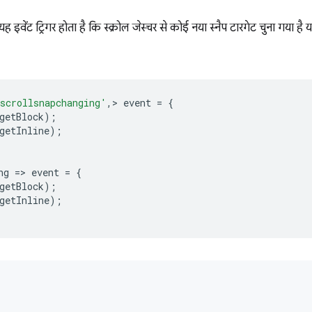
ह इवेंट ट्रिगर होता है कि स्क्रोल जेस्चर से कोई नया स्नैप टारगेट चुना गया है 
scrollsnapchanging'
,
>
event
=
{
getBlock
);
getInline
);
ng
=
>
event
=
{
getBlock
);
getInl
ine
);