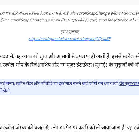
के साथ एक हॉरिज़ॉन्टल स्क्रोलर दिखाया गया है. बाईं ओर, scrollSnapChange इवेंट का रीयल टा
दाईं ओर, scrollSnapChanging इवेंट का रीयल टाइम लॉग है. इसमें, snapTargetInline को स्लेट
इसे आज़माएं
https://codepen.io/web-dot-dev/pen/jOjaaEP
दद से, यह जानकारी तुरंत और आसानी से उपलब्ध हो जाती है. इससे स्क्रोल स्नै
ही, स्क्रोल स्नैप के रिलेशनशिप और नए यूज़र इंटरफ़ेस (यूआई) के सुझावों को ऑर्क
रते समय, स्क्रीन रीडर और कीबोर्ड का इस्तेमाल करने वाले लोगों का ध्यान रखें.
वेब सुलभता
मिलेगी.
जब स्क्रोल जेस्चर की वजह से, स्नैप टारगेट पर कर्सर को ले जाया जाता है. यह इवेंट