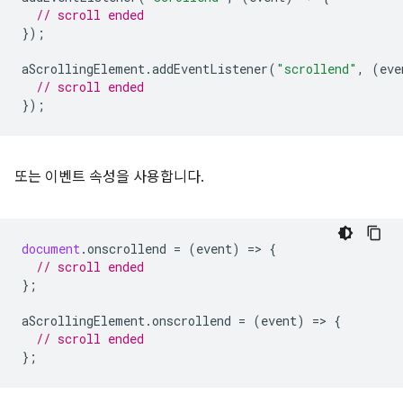
// scroll ended
});
aScrollingElement
.
addEventListener
(
"scrollend"
,
(
eve
// scroll ended
});
또는 이벤트 속성을 사용합니다.
document
.
onscrollend
=
(
event
)
=
>
{
// scroll ended
};
aScrollingElement
.
onscrollend
=
(
event
)
=
>
{
// scroll ended
};