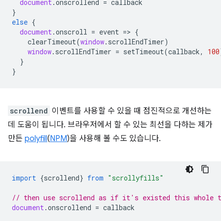
document
.
onscrollend
=
callback
}
else
{
document
.
onscroll
=
event
=
>
{
clearTimeout
(
window
.
scrollEndTimer
)
window
.
scrollEndTimer
=
setTimeout
(
callback
,
100
}
}
scrollend
이벤트를 사용할 수 있을 때 점진적으로 개선하는
데 도움이 됩니다. 브라우저에서 할 수 있는 최선을 다하는 제가
만든
polyfill
(
NPM
)을 사용해 볼 수도 있습니다.
import
{
scrollend
}
from
"scrollyfills"
// then use scrollend as if it's existed this whole 
document
.
onscrollend
=
callback