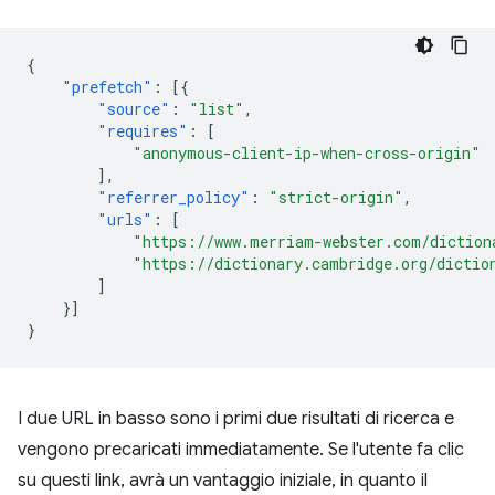
{
"prefetch"
:
[{
"source"
:
"list"
,
"requires"
:
[
"anonymous-client-ip-when-cross-origin"
],
"referrer_policy"
:
"strict-origin"
,
"urls"
:
[
"https://www.merriam-webster.com/diction
"https://dictionary.cambridge.org/dictio
]
}]
}
I due URL in basso sono i primi due risultati di ricerca e
vengono precaricati immediatamente. Se l'utente fa clic
su questi link, avrà un vantaggio iniziale, in quanto il