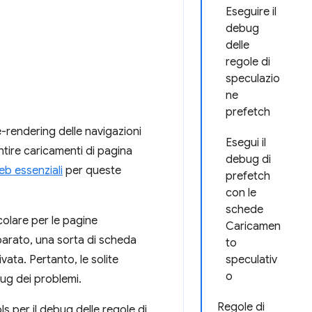
Eseguire il
debug
delle
regole di
speculazio
ne
prefetch
e-rendering delle navigazioni
Esegui il
tire caricamenti di pagina
debug di
eb essenziali
per queste
prefetch
con le
schede
colare per le pagine
Caricamen
parato, una sorta di scheda
to
ata. Pertanto, le solite
speculativ
o
ug dei problemi.
Regole di
s per il debug delle regole di