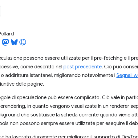
Pollard
culazione possono essere utilizzate per il pre-fetching e il pr
ccessive, come descritto nel
post precedente
. Ciò può consen
i o addirittura istantanei, migliorando notevolmente i
Segnali w
iuntive delle pagine.
regole di speculazione può essere complicato. Ciò vale in parti
erendering, in quanto vengono visualizzate in un renderer se
kground che sostituisce la scheda corrente quando viene attiv
ools non possono sempre essere utilizzate per eseguire il deb
me ha lavorato duramente per migliorare il supporto di DevTool