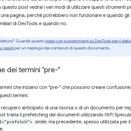
 questo post vedrai i vari modi di utilizzare questi strumenti 
 una pagina, perché potrebbero non funzionare e quando gli s
amiliari di DevTools e quando no.
la lettura? Guarda questo
video con suggerimenti su DevTools per il debu
ù rapidi
per un riepilogo dei contenuti di questo documento.
e dei termini "pre-"
termini che iniziano con "pre-" che possono creare confusione
uesti termini:
: recupero anticipato di una risorsa o di un documento per migl
t tratta il prefetching dei documenti utilizzando l'API Specula
l="prefetch">
simile, ma precedente, spesso utilizzata per il
e.