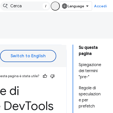
/
Accedi
Su questa
pagina
Spiegazione
dei termini
esta pagina è stata utile?
"pre-"
e di
Regole di
speculazion
e per
e Dev
Tools
prefetch