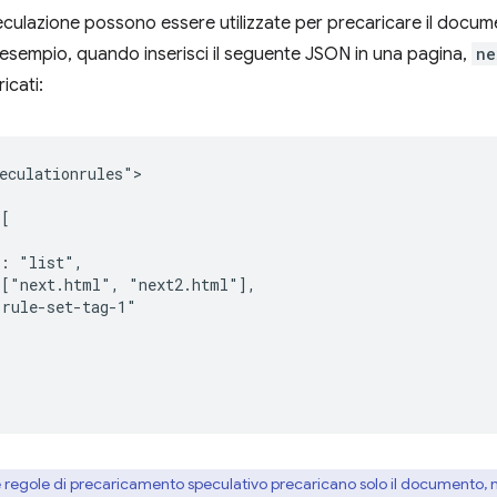
eculazione possono essere utilizzate per precaricare il docum
esempio, quando inserisci il seguente JSON in una pagina,
ne
icati:
eculationrules">

[

: "list",

["next.html", "next2.html"],

rule-set-tag-1"

 regole di precaricamento speculativo precaricano solo il documento, non