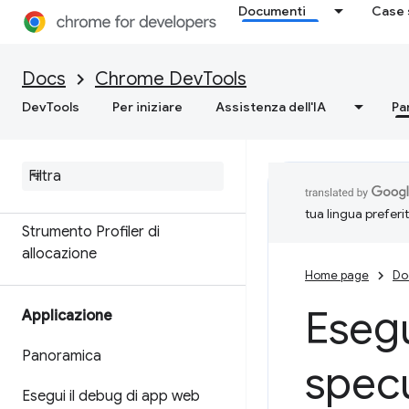
Documenti
Case 
Memoria
Panoramica
Docs
Chrome DevTools
DevTools
Per iniziare
Assistenza dell'IA
Pa
Terminologia della memoria
Risolvere i problemi di memoria
Registra snapshot dell'heap
tua lingua preferi
Strumento Profiler di
allocazione
Home page
Do
Esegu
Applicazione
Panoramica
spec
Esegui il debug di app web