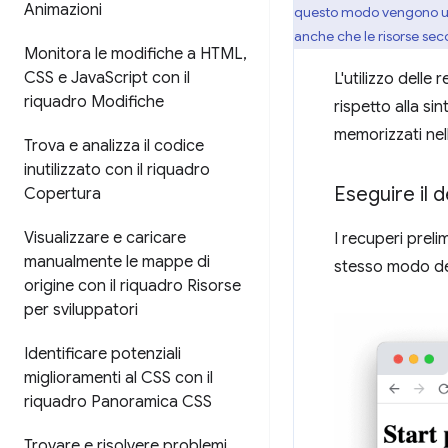
Animazioni
questo modo vengono uti
anche che le risorse se
Monitora le modifiche a HTML
,
CSS e Java
Script con il
L'utilizzo delle
riquadro Modifiche
rispetto alla sin
memorizzati nel
Trova e analizza il codice
inutilizzato con il riquadro
Eseguire il 
Copertura
Visualizzare e caricare
I recuperi preli
manualmente le mappe di
stesso modo degl
origine con il riquadro Risorse
per sviluppatori
Identificare potenziali
miglioramenti al CSS con il
riquadro Panoramica CSS
Trovare e risolvere problemi