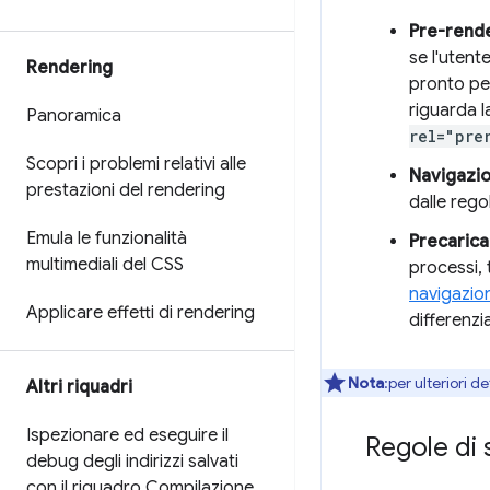
Pre-rend
se l'utent
Rendering
pronto per
riguarda l
Panoramica
rel="pre
Scopri i problemi relativi alle
Navigazio
prestazioni del rendering
dalle rego
Emula le funzionalità
Precaric
multimediali del CSS
processi, 
navigazio
Applicare effetti di rendering
differenzi
Nota
:per ulteriori de
Altri riquadri
Ispezionare ed eseguire il
Regole di
debug degli indirizzi salvati
con il riquadro Compilazione