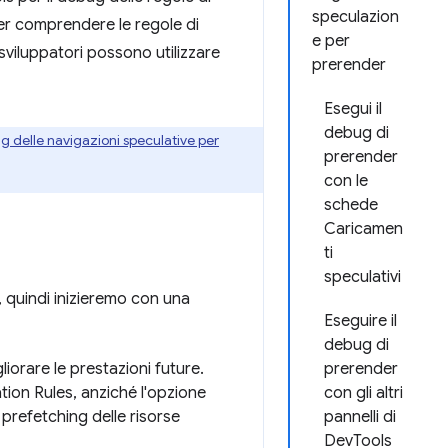
speculazion
per comprendere le regole di
e per
viluppatori possono utilizzare
prerender
Esegui il
debug di
g delle navigazioni speculative per
prerender
con le
schede
Caricamen
ti
speculativi
, quindi inizieremo con una
Eseguire il
debug di
iorare le prestazioni future.
prerender
tion Rules, anziché l'opzione
con gli altri
 prefetching delle risorse
pannelli di
DevTools