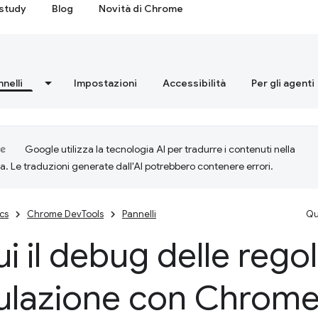
study
Blog
Novità di Chrome
nnelli
Impostazioni
Accessibilità
Per gli agenti
Google utilizza la tecnologia AI per tradurre i contenuti nella
ta. Le traduzioni generate dall'AI potrebbero contenere errori.
cs
Chrome DevTools
Pannelli
Qu
i il debug delle regol
ulazione con Chrom