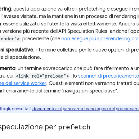
ering
: questa operazione va oltre il prefetching e esegue il r
e l'avesse visitata, ma la mantiene in un processo di renderin
 essere utilizzato se l'utente la visita effettivamente. Ancor
a versione più recente dell'API Speculation Rules, anziché l'op
render">
precedente (che
non esegue più il prerendering c
ni speculative
: il termine collettivo per le nuove opzioni di p
le di speculazione.
amento
: un termine sovraccarico che può fare riferimento a un
tra cui
<link rel="preload">
, lo
scanner di precaricament
ne dei service worker
. Questi elementi non verranno trattati qui
arli chiaramente dal termine "navigazioni speculative".
ttagli, consulta il
documento sul panorama tecnologico del precaricam
 speculazione per
prefetch