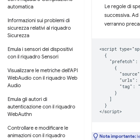
Le regole di sp
automatica
successiva. Ad 
Informazioni sui problemi di
verranno precar
sicurezza relativi al riquadro
Sicurezza
<script type="sp
Emula i sensori dei dispositivi
  {

con il riquadro Sensori
    "prefetch": 
      {

Visualizzare le metriche dell'API
        "source"
Web
Audio con il riquadro Web
        "urls": 
Audio
        "tag": "
      }

    ]

Emula gli autori di
  }

autenticazione con il riquadro
Web
Authn
Controllare e modificare le
animazioni con il riquadro
Nota importante:
le