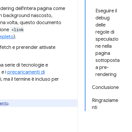
endering dell'intera pagina come
Eseguire il
g in background nascosto,
debug
a una volta, questo documento
delle
zione
<link
regole di
ompleto
).
speculazio
ne nella
refetch e prerender attivate
pagina
sottoposta
a serie di tecnologie e
a pre-
o
e i
precaricamenti di
rendering
, ma il termine è incluso per
Conclusione
Ringraziame
ento
.
nti