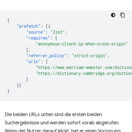
{
"prefetch"
:
[{
"source"
:
"list"
,
"requires"
:
[
"anonymous-client-ip-when-cross-origin"
],
"referrer_policy"
:
"strict-origin"
,
"urls"
:
[
"https://www.merriam-webster.com/diction
"https://dictionary.cambridge.org/dictio
]
}]
}
Die beiden URLs unten sind die ersten beiden
Suchergebnisse und werden sofort vorab abgerufen.
Wenn der Nutzer darauf klickt, hat er einen Vorsprung,