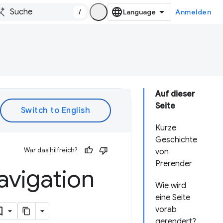
/
Anmelden
Auf dieser
Seite
Kurze
Geschichte
War das hilfreich?
von
Prerender
avigation
Wie wird
eine Seite
vorab
gerendert?