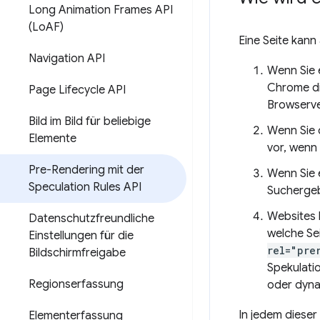
Long Animation Frames API
(Lo
AF)
Eine Seite kann
Navigation API
Wenn Sie 
Chrome di
Page Lifecycle API
Browserve
Bild im Bild für beliebige
Wenn Sie 
Elemente
vor, wenn
Pre-Rendering mit der
Wenn Sie 
Speculation Rules API
Suchergeb
Websites 
Datenschutzfreundliche
welche Se
Einstellungen für die
rel="pre
Bildschirmfreigabe
Spekulatio
Regionserfassung
oder dyna
In jedem dieser
Elementerfassung