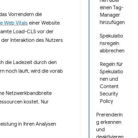
nen über
einen Tag-
e das Vorrendern die
Manager
hinzufügen
e Web Vitals
einer Website
esamte Load-CLS vor der
Spekulatio
 der Interaktion des Nutzers
nsregeln
abbrechen
sich die Ladezeit durch den
Regeln für
n noch läuft, wird die vorab
Spekulatio
nen und
Content
che Netzwerkbandbreite
Security
Policy
ressourcen kostet. Nur
Prerenderin
g erkennen
eistung in Ihren Analysen
und
deaktivieren