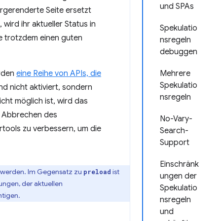
und SPAs
rgerenderte Seite ersetzt
wird ihr aktueller Status in
Spekulatio
e trotzdem einen guten
nsregeln
debuggen
erden
eine Reihe von APIs, die
Mehrere
Spekulatio
d nicht aktiviert, sondern
nsregeln
icht möglich ist, wird das
s Abbrechen des
No-Vary-
rtools zu verbessern, um die
Search-
Support
Einschränk
et werden. Im Gegensatz zu
ist
preload
ungen der
ungen, der aktuellen
Spekulatio
htigen.
nsregeln
und