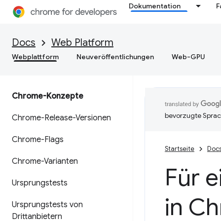
Dokumentation
F
Docs
Web Platform
Webplattform
Neuveröffentlichungen
Web-GPU
Chrome-Konzepte
bevorzugte Sprac
Chrome-Release-Versionen
Chrome-Flags
Startseite
Doc
Chrome-Varianten
Für e
Ursprungstests
in C
Ursprungstests von
Drittanbietern