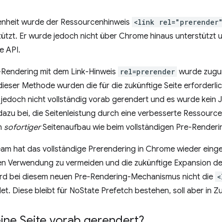
enheit wurde der Ressourcenhinweis
<link rel="prerender
tzt. Er wurde jedoch nicht über Chrome hinaus unterstützt u
e API.
e-Rendering mit dem Link-Hinweis
rel=prerender
wurde zugu
i dieser Methode wurden die für die zukünftige Seite erforder
 jedoch nicht vollständig vorab gerendert und es wurde kein 
dazu bei, die Seitenleistung durch eine verbesserte Ressource
in
sofortiger
Seitenaufbau wie beim vollständigen Pre-Renderin
m hat das vollständige Prerendering in Chrome wieder einge
n Verwendung zu vermeiden und die zukünftige Expansion de
ird bei diesem neuen Pre-Rendering-Mechanismus nicht die
<
t. Diese bleibt für NoState Prefetch bestehen, soll aber in 
ine Seite vorab gerendert?