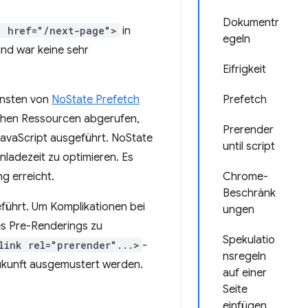
Dokumentr
" href="/next-page">
in
egeln
nd war keine sehr
Eifrigkeit
nsten von
NoState Prefetch
Prefetch
lichen Ressourcen abgerufen,
Prerender
JavaScript ausgeführt. NoState
until script
nladezeit zu optimieren. Es
g erreicht.
Chrome-
Beschränk
führt. Um Komplikationen bei
ungen
s Pre-Renderings zu
Spekulatio
link rel="prerender"...>
-
nsregeln
Zukunft ausgemustert werden.
auf einer
Seite
einfügen