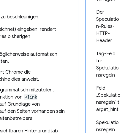
Der
n zu beschleunigen:
Speculatio
n-Rules-
ichnet) eingeben, rendert
HTTP-
res bisherigen
Header
Tag-Feld
möglicherweise automatisch
für
lten.
Spekulatio
ert Chrome die
nsregeln
hine dies anweist.
Feld
rammatisch mitzuteilen,
„Spekulatio
unktion von
<link
nsregeln“ t
 auf Grundlage von
arget_hint
 auf den Seiten vorhanden sein
itenbetreibers.
Spekulatio
nsregeln
 unsichtbaren Hintergrundtab