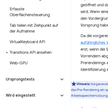
geöffnet und da
Erfasste
wird. Wenn eine 
Oberflächensteuerung
den Vordergrund
Vorsprung hab
Tab teilen mit Ziehpunkt auf
der Aufnahme
Da die vorgere
Virtual
Keyboard API
aufdringliches 
erst, wenn die S
Transitions API ansehen
Vorrendern abg
Prerenderings a
Web-GPU
Identifizierung 
Ursprungstests
Hinweis
:Vorgerende
das Pre-Rendering ein s
Wird eingestellt
Arbeitsspeichernutzung 