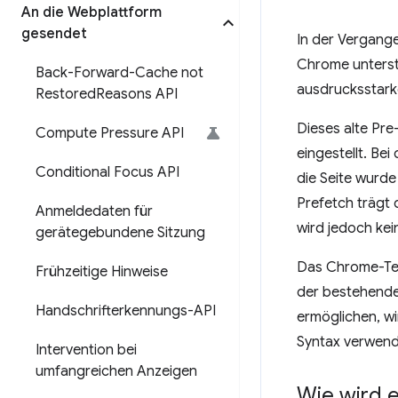
An die Webplattform
gesendet
In der Vergang
Chrome unterstü
Back-Forward-Cache not
ausdrucksstark
Restored
Reasons API
Dieses alte Pr
Compute Pressure API
eingestellt. Be
Conditional Focus API
die Seite wurde
Prefetch trägt 
Anmeldedaten für
wird jedoch ke
gerätegebundene Sitzung
Das Chrome-Tea
Frühzeitige Hinweise
der bestehende
Handschrifterkennungs-API
ermöglichen, w
Syntax verwende
Intervention bei
umfangreichen Anzeigen
Wie wird e