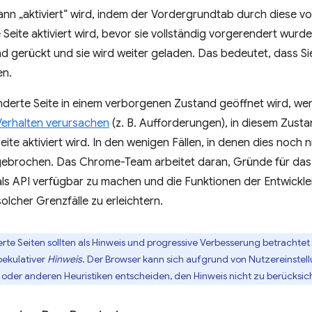
nn „aktiviert“ wird, indem der Vordergrundtab durch diese vo
Seite aktiviert wird, bevor sie vollständig vorgerendert wurde, 
 gerückt und sie wird weiter geladen. Das bedeutet, dass Si
en.
nderte Seite in einem verborgenen Zustand geöffnet wird, w
Verhalten verursachen
(z. B. Aufforderungen), in diesem Zustan
eite aktiviert wird. In den wenigen Fällen, in denen dies noch n
ebrochen. Das Chrome-Team arbeitet daran, Gründe für da
ls API verfügbar zu machen und die Funktionen der Entwickle
solcher Grenzfälle zu erleichtern.
rte Seiten sollten als Hinweis und progressive Verbesserung betracht
pekulativer
Hinweis
. Der Browser kann sich aufgrund von Nutzereinstell
oder anderen Heuristiken entscheiden, den Hinweis nicht zu berücksic