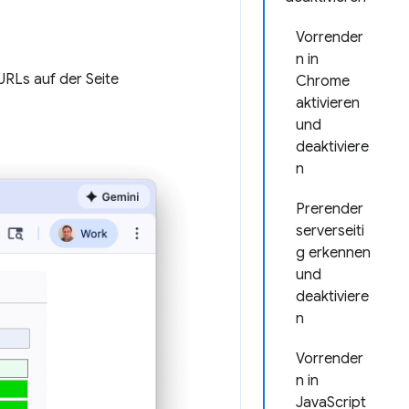
Vorrender
n in
RLs auf der Seite
Chrome
aktivieren
und
deaktiviere
n
Prerender
serverseiti
g erkennen
und
deaktiviere
n
Vorrender
n in
JavaScript