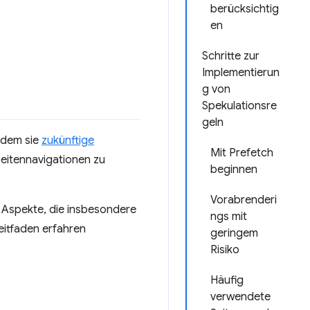
berücksichtig
en
Schritte zur
Implementierun
g von
Spekulationsre
geln
ndem sie
zukünftige
Mit Prefetch
Seitennavigationen zu
beginnen
Vorabrenderi
e Aspekte, die insbesondere
ngs mit
itfaden erfahren
geringem
Risiko
Häufig
verwendete