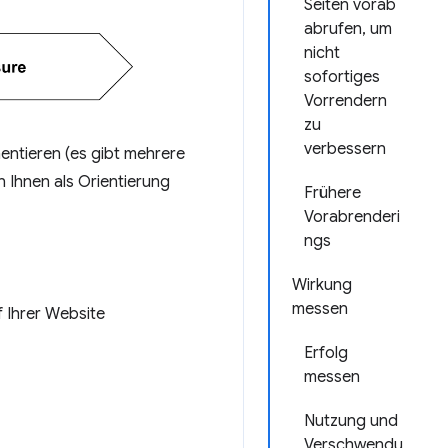
Seiten vorab
abrufen, um
nicht
sofortiges
Vorrendern
zu
verbessern
mentieren (es gibt mehrere
 Ihnen als Orientierung
Frühere
Vorabrenderi
ngs
Wirkung
messen
f Ihrer Website
Erfolg
messen
Nutzung und
Verschwendu