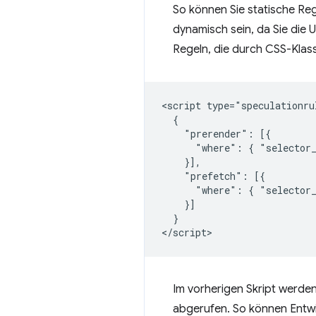
So können Sie statische Re
dynamisch sein, da Sie die
Regeln, die durch CSS-Klas
<script type="speculationrul
  {

    "prerender": [{

      "where": { "selector_
    }],

    "prefetch": [{

      "where": { "selector_
    }]

  }

Im vorherigen Skript werden
abgerufen. So können Entwi