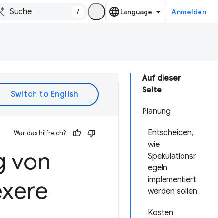
/
Anmelden
Auf dieser
Seite
Planung
Entscheiden,
War das hilfreich?
wie
g von
Spekulationsr
egeln
implementiert
exere
werden sollen
Kosten