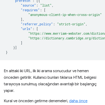
"prefetch"
:
[{
"source"
:
"list"
,
"requires"
:
[
"anonymous-client-ip-when-cross-origin"
],
"referrer_policy"
:
"strict-origin"
,
"urls"
:
[
"https://www.merriam-webster.com/diction
"https://dictionary.cambridge.org/dictio
]
}]
}
En alttaki iki URL, ilk iki arama sonucudur ve hemen
önceden getirilir. Kullanıcı bunları tıklarsa HTML belgesi
tarayıcıya sunulmuş olacağından avantajlı bir başlangıç
yapar.
Kural ve önceden getirme denemeleri,
daha önce