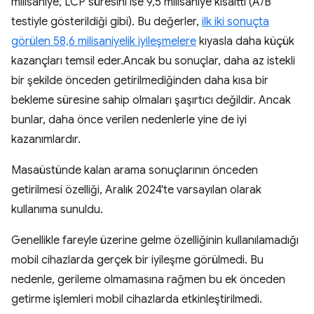
milisaniye, LCP süresini ise 9,5 milisaniye kısalttı (A/B
testiyle gösterildiği gibi). Bu değerler,
ilk iki sonuçta
görülen 58,6 milisaniyelik iyileşmelere
kıyasla daha küçük
kazançları temsil eder.Ancak bu sonuçlar, daha az istekli
bir şekilde önceden getirilmediğinden daha kısa bir
bekleme süresine sahip olmaları şaşırtıcı değildir. Ancak
bunlar, daha önce verilen nedenlerle yine de iyi
kazanımlardır.
Masaüstünde kalan arama sonuçlarının önceden
getirilmesi özelliği, Aralık 2024'te varsayılan olarak
kullanıma sunuldu.
Genellikle fareyle üzerine gelme özelliğinin kullanılamadığı
mobil cihazlarda gerçek bir iyileşme görülmedi. Bu
nedenle, gerileme olmamasına rağmen bu ek önceden
getirme işlemleri mobil cihazlarda etkinleştirilmedi.