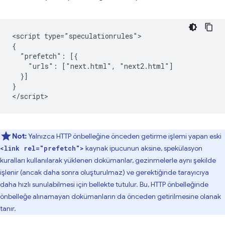
<script type="speculationrules">

{

  "prefetch": [{

    "urls": ["next.html", "next2.html"]

  }]

}

Not:
Yalnızca HTTP önbelleğine önceden getirme işlemi yapan eski
kaynak ipucunun aksine, spekülasyon
<link rel="prefetch">
kuralları kullanılarak yüklenen dokümanlar, gezinmelerle aynı şekilde
işlenir (ancak daha sonra oluşturulmaz) ve gerektiğinde tarayıcıya
daha hızlı sunulabilmesi için bellekte tutulur. Bu, HTTP önbelleğinde
önbelleğe alınamayan dokümanların da önceden getirilmesine olanak
tanır.