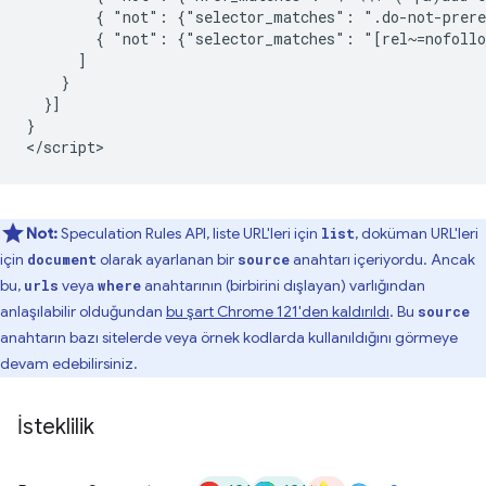
        { "not": {"selector_matches": ".do-not-prere
        { "not": {"selector_matches": "[rel~=nofollo
      ]

    }

  }]

}

Not:
Speculation Rules API, liste URL'leri için
, doküman URL'leri
list
için
olarak ayarlanan bir
anahtarı içeriyordu. Ancak
document
source
bu,
veya
anahtarının (birbirini dışlayan) varlığından
urls
where
anlaşılabilir olduğundan
bu şart Chrome 121'den kaldırıldı
. Bu
source
anahtarın bazı sitelerde veya örnek kodlarda kullanıldığını görmeye
devam edebilirsiniz.
İsteklilik