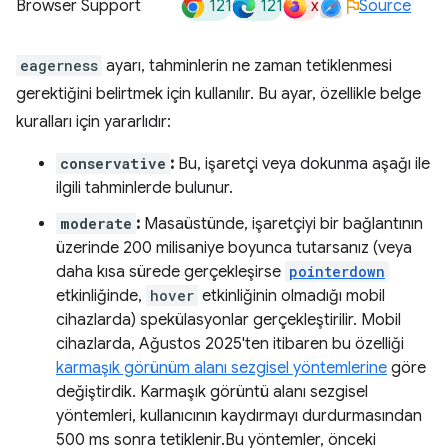
121
121
x
Browser Support
Source
eagerness
ayarı, tahminlerin ne zaman tetiklenmesi
gerektiğini belirtmek için kullanılır. Bu ayar, özellikle belge
kuralları için yararlıdır:
conservative
:
Bu, işaretçi veya dokunma aşağı ile
ilgili tahminlerde bulunur.
moderate
:
Masaüstünde, işaretçiyi bir bağlantının
üzerinde 200 milisaniye boyunca tutarsanız (veya
daha kısa sürede gerçekleşirse
pointerdown
etkinliğinde,
hover
etkinliğinin olmadığı mobil
cihazlarda) spekülasyonlar gerçekleştirilir. Mobil
cihazlarda, Ağustos 2025'ten itibaren bu özelliği
karmaşık görünüm alanı sezgisel yöntemlerine
göre
değiştirdik. Karmaşık görüntü alanı sezgisel
yöntemleri, kullanıcının kaydırmayı durdurmasından
500 ms sonra tetiklenir.Bu yöntemler, önceki