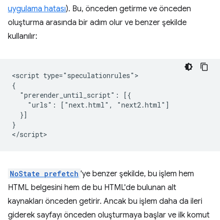
uygulama hatası
). Bu, önceden getirme ve önceden
oluşturma arasında bir adım olur ve benzer şekilde
kullanılır:
<script type="speculationrules">

{

  "prerender_until_script": [{

    "urls": ["next.html", "next2.html"]

  }]

}

NoState prefetch
'ye benzer şekilde, bu işlem hem
HTML belgesini hem de bu HTML'de bulunan alt
kaynakları önceden getirir. Ancak bu işlem daha da ileri
giderek sayfayı önceden oluşturmaya başlar ve ilk komut