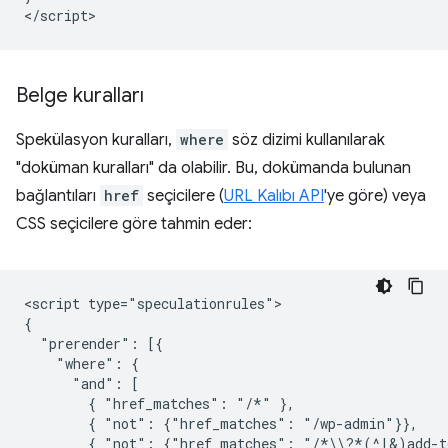
Belge kuralları
Spekülasyon kuralları,
where
söz dizimi kullanılarak
"doküman kuralları" da olabilir. Bu, dokümanda bulunan
bağlantıları
href
seçicilere (
URL Kalıbı API
'ye göre) veya
CSS seçicilere göre tahmin eder:
<script type="speculationrules">

{

  "prerender": [{

    "where": {

      "and": [

        { "href_matches": "/*" },

        { "not": {"href_matches": "/wp-admin"}},

        { "not": {"href_matches": "/*\\?*(^|&)add-to