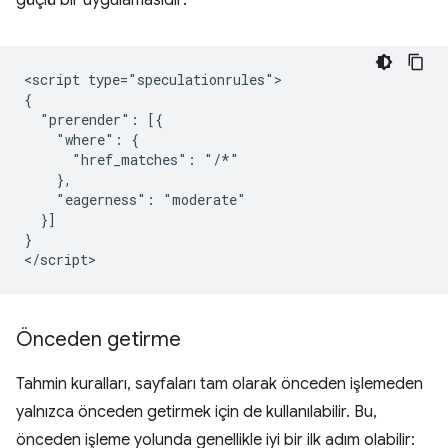
güçlü bir uygulamasıdır:
<script type="speculationrules">

{

  "prerender": [{

    "where": {

      "href_matches": "/*"

    },

    "eagerness": "moderate"

  }]

}

Önceden getirme
Tahmin kuralları, sayfaları tam olarak önceden işlemeden
yalnızca önceden getirmek için de kullanılabilir. Bu,
önceden işleme yolunda genellikle iyi bir ilk adım olabilir: