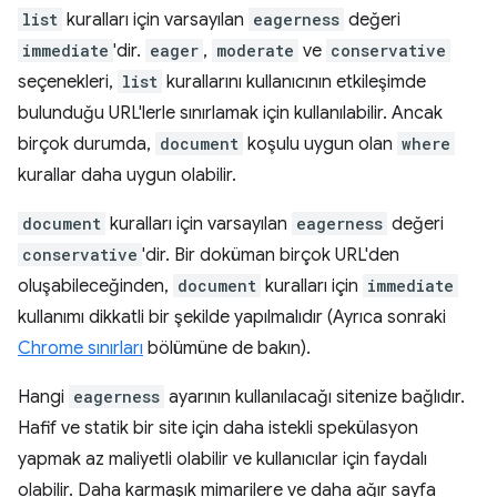
list
kuralları için varsayılan
eagerness
değeri
immediate
'dir.
eager
,
moderate
ve
conservative
seçenekleri,
list
kurallarını kullanıcının etkileşimde
bulunduğu URL'lerle sınırlamak için kullanılabilir. Ancak
birçok durumda,
document
koşulu uygun olan
where
kurallar daha uygun olabilir.
document
kuralları için varsayılan
eagerness
değeri
conservative
'dir. Bir doküman birçok URL'den
oluşabileceğinden,
document
kuralları için
immediate
kullanımı dikkatli bir şekilde yapılmalıdır (Ayrıca sonraki
Chrome sınırları
bölümüne de bakın).
Hangi
eagerness
ayarının kullanılacağı sitenize bağlıdır.
Hafif ve statik bir site için daha istekli spekülasyon
yapmak az maliyetli olabilir ve kullanıcılar için faydalı
olabilir. Daha karmaşık mimarilere ve daha ağır sayfa