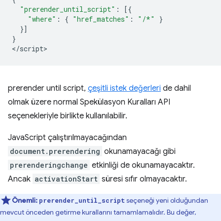
"prerender_until_script"
:
[{
"where"
:
{
"href_matches"
:
"/*"
}
}]
}
<
/script
prerender until script
,
çeşitli istek değerleri
de dahil
olmak üzere normal Spekülasyon Kuralları API
seçenekleriyle birlikte kullanılabilir.
JavaScript çalıştırılmayacağından
document.prerendering
okunamayacağı gibi
prerenderingchange
etkinliği de okunamayacaktır.
Ancak
activationStart
süresi sıfır olmayacaktır.
Önemli:
seçeneği yeni olduğundan
prerender_until_script
mevcut önceden getirme kurallarını tamamlamalıdır. Bu değer,