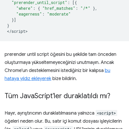
"prerender_until_script"
:
[{
"where"
:
{
"href_matches"
:
"/*"
},
"eagerness"
:
"moderate"
}]
}
<
/script
prerender until script
öğesini bu şekilde tam önceden
oluşturmaya yükseltemeyeceğinizi unutmayın. Ancak
Chrome'un desteklemesini istediğiniz bir kalıpsa
bu
hataya yıldız ekleyerek
bize bildirin.
Tüm Java
Script'ler duraklatıldı mı?
Hayır, ayrıştırıcının duraklatılmasına yalnızca
<script>
öğeleri neden olur. Bu, satır içi komut dosyası işleyicilerin