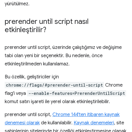
yürütülmez.
prerender until script
nasıl
etkinleştirilir?
prerender until script
, üzerinde çalıştığımız ve değişime
tabi olan yeni bir seçenektir. Bu nedenle, önce
etkinleştirilmeden kullanılamaz.
Bu özellik, geliştiriciler için
chrome://flags/#prerender-until-script
Chrome
flag'i veya
--enable-features=PrerenderUntilScript
komut satırı işareti ile yerel olarak etkinleştirilebilir.
prerender until script
,
Chrome 144'ten itibaren kaynak
denemesi olarak
de kullanılabilir.
Kaynak denemeleri
, site
sahiplerinin sitelerinde bir özelliği etkinleştirmesine olanak