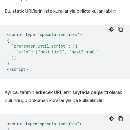
Bu, statik URL'lerin liste kurallarıyla birlikte kullanılabilir:
<
script
type
=
"speculationrules"
{
"prerender_until_script"
:
[{
"urls"
:
[
"next.html"
,
"next2.html"
]
}]
}
<
/script
Ayrıca, tahmin edilecek URL'lerin sayfada bağlantı olarak
bulunduğu doküman kurallarıyla da kullanılabilir:
<
script
type
=
"speculationrules"
{