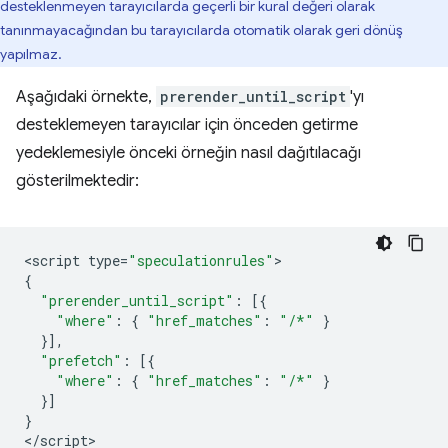
desteklenmeyen tarayıcılarda geçerli bir kural değeri olarak
tanınmayacağından bu tarayıcılarda otomatik olarak geri dönüş
yapılmaz.
Aşağıdaki örnekte,
prerender_until_script
'yı
desteklemeyen tarayıcılar için önceden getirme
yedeklemesiyle önceki örneğin nasıl dağıtılacağı
gösterilmektedir:
<
script
type
=
"speculationrules"
{
"prerender_until_script"
:
[{
"where"
:
{
"href_matches"
:
"/*"
}
}],
"prefetch"
:
[{
"where"
:
{
"href_matches"
:
"/*"
}
}]
}
<
/script