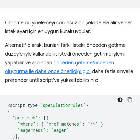
Chrome bu yinelemeyi sorunsuz bir şekilde ele alır ve her
istek ayarı için en uygun kuralı uygular.
Alternatif olarak, bunları farklı istekli önceden getirme
düzeyleriyle kullanabilir, istekli önceden getirme işlemi
yapabilir ve ardından
önceden getirme/önceden
oluşturma ile daha önce önerildiği gibi
daha fazla sinyalle
prerender until script
'ya yükseltebilirsiniz:
<
script
type
=
"speculationrules"
{
"prefetch"
:
[{
"where"
:
{
"href_matches"
:
"/*"
},
"eagerness"
:
"eager"
}],