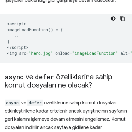
işleyiciler beklendiği gibi çalışmaya devam edecektir:
<
script
imageLoadFunction
()
=
{
...
}
<
/script
>

<
img
src
=
"hero.jpg"
onload
=
"imageLoadFunction"
alt
=
async
ve
defer
özelliklerine sahip
komut dosyaları ne olacak?
async
ve
defer
özelliklerine sahip komut dosyaları
etkinleştirilene kadar ertelenir ancak ayrıştırıcının sayfanın
geri kalanını işlemeye devam etmesini engellemez. Komut
dosyaları indirilir ancak sayfaya gidilene kadar