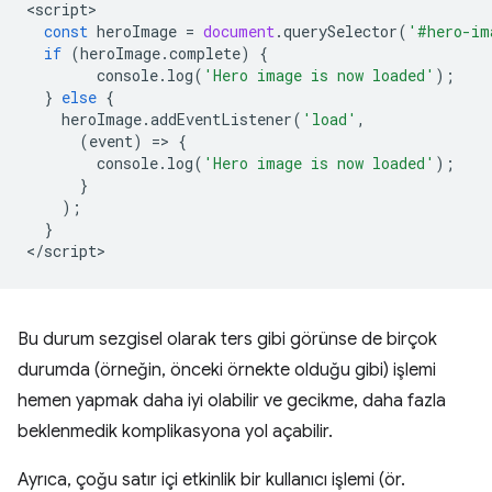
<
script
const
heroImage
=
document
.
querySelector
(
'#hero-im
if
(
heroImage
.
complete
)
{
console
.
log
(
'Hero image is now loaded'
);
}
else
{
heroImage
.
addEventListener
(
'load'
,
(
event
)
=
>
{
console
.
log
(
'Hero image is now loaded'
);
}
);
}
<
/script
Bu durum sezgisel olarak ters gibi görünse de birçok
durumda (örneğin, önceki örnekte olduğu gibi) işlemi
hemen yapmak daha iyi olabilir ve gecikme, daha fazla
beklenmedik komplikasyona yol açabilir.
Ayrıca, çoğu satır içi etkinlik bir kullanıcı işlemi (ör.