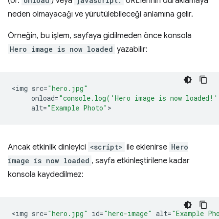
(ör.
onload
) veya
javascript:
URL'lerinin duraklamaya
neden olmayacağı ve yürütülebileceği anlamına gelir.
Örneğin, bu işlem, sayfaya gidilmeden önce konsola
Hero image is now loaded
yazabilir:
<
img
src
=
"hero.jpg"
onload
=
"console.log('Hero image is now loaded!'
alt
=
"Example Photo"
Ancak etkinlik dinleyici
<script>
ile eklenirse
Hero
image is now loaded
, sayfa etkinleştirilene kadar
konsola kaydedilmez:
<
img
src
=
"hero.jpg"
id
=
"hero-image"
alt
=
"Example Ph