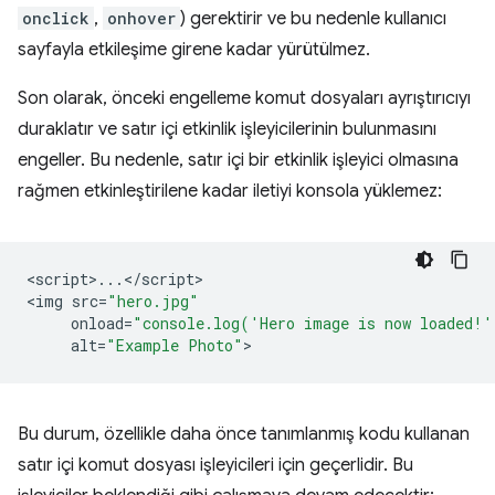
onclick
,
onhover
) gerektirir ve bu nedenle kullanıcı
sayfayla etkileşime girene kadar yürütülmez.
Son olarak, önceki engelleme komut dosyaları ayrıştırıcıyı
duraklatır ve satır içi etkinlik işleyicilerinin bulunmasını
engeller. Bu nedenle, satır içi bir etkinlik işleyici olmasına
rağmen etkinleştirilene kadar iletiyi konsola yüklemez:
<
script
>
...
<
/
script
>

<
img
src
=
"hero.jpg"
onload
=
"console.log('Hero image is now loaded!'
alt
=
"Example Photo"
Bu durum, özellikle daha önce tanımlanmış kodu kullanan
satır içi komut dosyası işleyicileri için geçerlidir. Bu