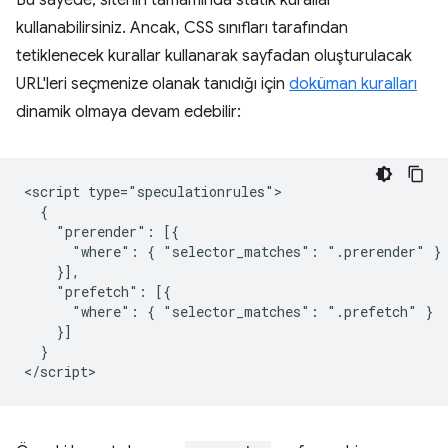
kullanabilirsiniz. Ancak, CSS sınıfları tarafından
tetiklenecek kurallar kullanarak sayfadan oluşturulacak
URL'leri seçmenize olanak tanıdığı için
doküman kuralları
dinamik olmaya devam edebilir:
<script type="speculationrules">

  {

    "prerender": [{

      "where": { "selector_matches": ".prerender" }

    }],

    "prefetch": [{

      "where": { "selector_matches": ".prefetch" }

    }]

  }
