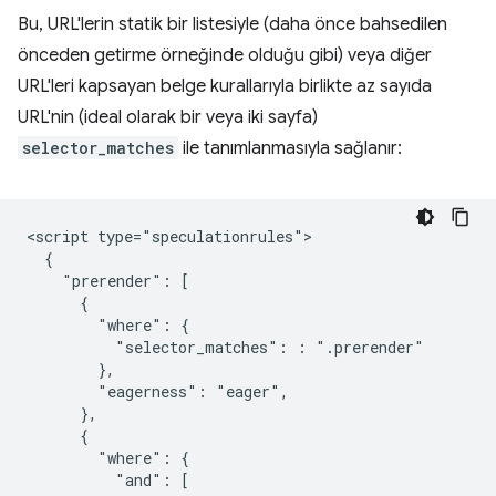
Bu, URL'lerin statik bir listesiyle (daha önce bahsedilen
önceden getirme örneğinde olduğu gibi) veya diğer
URL'leri kapsayan belge kurallarıyla birlikte az sayıda
URL'nin (ideal olarak bir veya iki sayfa)
selector_matches
ile tanımlanmasıyla sağlanır:
<script type="speculationrules">

  {

    "prerender": [

      {

        "where": {

          "selector_matches": : ".prerender"

        },

        "eagerness": "eager",

      },

      {

        "where": {

          "and": [
