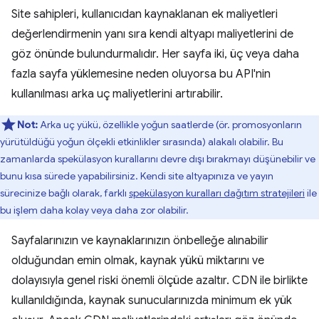
Site sahipleri, kullanıcıdan kaynaklanan ek maliyetleri
değerlendirmenin yanı sıra kendi altyapı maliyetlerini de
göz önünde bulundurmalıdır. Her sayfa iki, üç veya daha
fazla sayfa yüklemesine neden oluyorsa bu API'nin
kullanılması arka uç maliyetlerini artırabilir.
Not:
Arka uç yükü, özellikle yoğun saatlerde (ör. promosyonların
yürütüldüğü yoğun ölçekli etkinlikler sırasında) alakalı olabilir. Bu
zamanlarda spekülasyon kurallarını devre dışı bırakmayı düşünebilir ve
bunu kısa sürede yapabilirsiniz. Kendi site altyapınıza ve yayın
sürecinize bağlı olarak, farklı
spekülasyon kuralları dağıtım stratejileri
ile
bu işlem daha kolay veya daha zor olabilir.
Sayfalarınızın ve kaynaklarınızın önbelleğe alınabilir
olduğundan emin olmak, kaynak yükü miktarını ve
dolayısıyla genel riski önemli ölçüde azaltır. CDN ile birlikte
kullanıldığında, kaynak sunucularınızda minimum ek yük