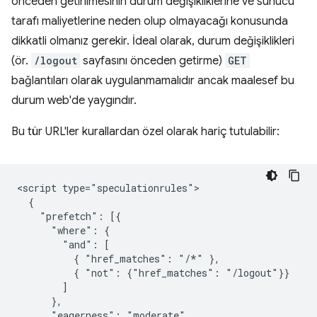
önceden getirilmesinin durum değişikliklerine ve sunucu
tarafı maliyetlerine neden olup olmayacağı konusunda
dikkatli olmanız gerekir. İdeal olarak, durum değişiklikleri
(ör.
/logout
sayfasını önceden getirme)
GET
bağlantıları olarak uygulanmamalıdır ancak maalesef bu
durum web'de yaygındır.
Bu tür URL'ler kurallardan özel olarak hariç tutulabilir:
<script type="speculationrules">

  {

    "prefetch": [{

      "where": {

        "and": [

          { "href_matches": "/*" },

          { "not": {"href_matches": "/logout"}}

        ]

      },

      "eagerness": "moderate"
