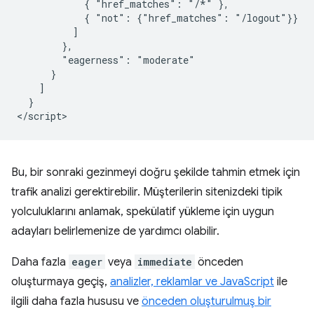
            { "href_matches": "/*" },

            { "not": {"href_matches": "/logout"}}

          ]

        },

        "eagerness": "moderate"

      }

    ]

  }

Bu, bir sonraki gezinmeyi doğru şekilde tahmin etmek için
trafik analizi gerektirebilir. Müşterilerin sitenizdeki tipik
yolculuklarını anlamak, spekülatif yükleme için uygun
adayları belirlemenize de yardımcı olabilir.
Daha fazla
eager
veya
immediate
önceden
oluşturmaya geçiş,
analizler, reklamlar ve JavaScript
ile
ilgili daha fazla hususu ve
önceden oluşturulmuş bir