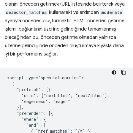
olanını önceden getirmek (URL listesinde belirterek veya
selector_matches
kullanarak) ve ardından
moderate
ayarıyla önceden oluşturmaktır. HTML önceden getirme
işlemi, bağlantının üzerine gelindiğinde tamamlanmış
olacağından bu, önceden getirme olmadan yalnızca
üzerine gelindiğinde önceden oluşturmaya kıyasla daha
iyi bir performans sağlar.
<script type="speculationrules">

  {

    "prefetch": [{

      "urls": ["next.html", "next2.html"],

      "eagerness": "eager"

    }],

    "prerender": [{

      "where": {

        "and": [

          { "href_matches": "/*" },
