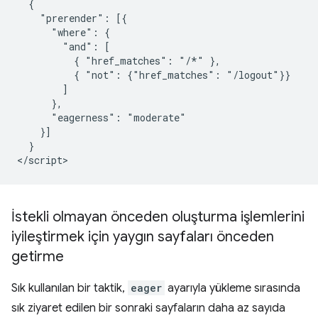
  {

    "prerender": [{

      "where": {

        "and": [

          { "href_matches": "/*" },

          { "not": {"href_matches": "/logout"}}

        ]

      },

      "eagerness": "moderate"

    }]

  }

İstekli olmayan önceden oluşturma işlemlerini
iyileştirmek için yaygın sayfaları önceden
getirme
Sık kullanılan bir taktik,
eager
ayarıyla yükleme sırasında
sık ziyaret edilen bir sonraki sayfaların daha az sayıda