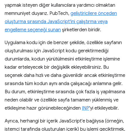
yapmak isteyen diğer kullanıcılara yardımcı olmaktan
memnuniyet duyarız. PubTech,
geliştiricilere önceden
oluşturma sırasında JavaScript'ini çalıştırma veya
engelleme seçeneği sunan
şirketlerden biridir.
Uygulama kodu için de benzer şekilde, özellikle sayfanın
oluşturulması için JavaScript kodu gerektirmediği
durumlarda, kodun yürütülmesini etkinleştirme işlemine
kadar erteleyecek bir değişiklik ekleyebilirsiniz. Bu
seçenek daha hızlı ve daha güvenlidir ancak etkinleştirme
sırasında tüm kodun aynı anda çalışacağı anlamına gelir.
Bu durum, etkinleştirme sırasında çok fazla iş yapılmasına
neden olabilir ve özellikle sayfa tamamen yüklenmiş ve
etkileşime hazır görünebileceğinden
INP
'yi etkileyebilir.
Ayrıca, herhangi bir içerik JavaScript'e bağlıysa (örneğin,
istemci tarafında oluşturulan içerik) bu işlemi geciktirmek,