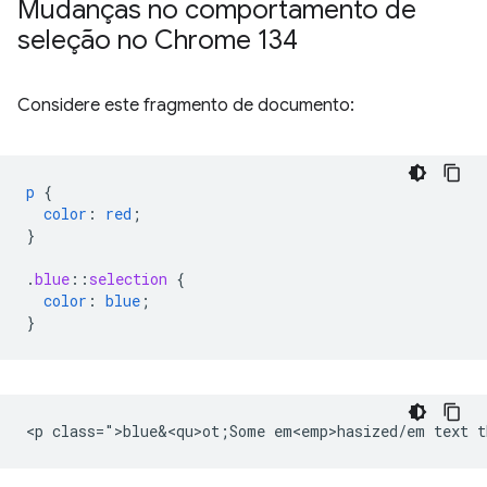
Mudanças no comportamento de
seleção no Chrome 134
Considere este fragmento de documento:
p
{
color
:
red
;
}
.
blue
::
selection
{
color
:
blue
;
}
<p class=">blue&<qu>ot;Some em<emp>hasized/em text t