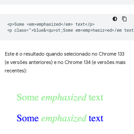
<p>Some <em>emphasized</em> text</p>

<p class=">blue&<qu>ot;Some em<emp>hasiz<ed>/
Este é o resultado quando selecionado no Chrome 133
(e versões anteriores) e no Chrome 134 (e versões mais
recentes):