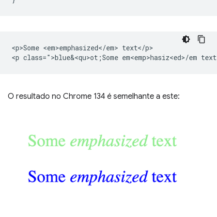
<p>Some <em>emphasized</em> text</p>

<p class=">blue&<qu>ot;Some em<emp>hasiz<ed>/
O resultado no Chrome 134 é semelhante a este: