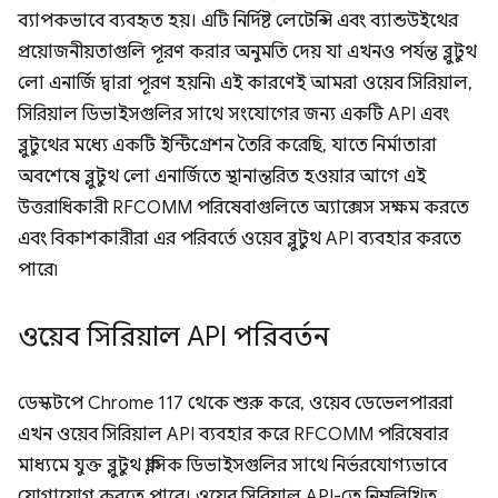
ব্যাপকভাবে ব্যবহৃত হয়। এটি নির্দিষ্ট লেটেন্সি এবং ব্যান্ডউইথের
প্রয়োজনীয়তাগুলি পূরণ করার অনুমতি দেয় যা এখনও পর্যন্ত ব্লুটুথ
লো এনার্জি দ্বারা পূরণ হয়নি৷ এই কারণেই আমরা ওয়েব সিরিয়াল,
সিরিয়াল ডিভাইসগুলির সাথে সংযোগের জন্য একটি API এবং
ব্লুটুথের মধ্যে একটি ইন্টিগ্রেশন তৈরি করেছি, যাতে নির্মাতারা
অবশেষে ব্লুটুথ লো এনার্জিতে স্থানান্তরিত হওয়ার আগে এই
উত্তরাধিকারী RFCOMM পরিষেবাগুলিতে অ্যাক্সেস সক্ষম করতে
এবং বিকাশকারীরা এর পরিবর্তে ওয়েব ব্লুটুথ API ব্যবহার করতে
পারে৷
ওয়েব সিরিয়াল API পরিবর্তন
ডেস্কটপে Chrome 117 থেকে শুরু করে, ওয়েব ডেভেলপাররা
এখন ওয়েব সিরিয়াল API ব্যবহার করে RFCOMM পরিষেবার
মাধ্যমে যুক্ত ব্লুটুথ ক্লাসিক ডিভাইসগুলির সাথে নির্ভরযোগ্যভাবে
যোগাযোগ করতে পারে। ওয়েব সিরিয়াল API-তে নিম্নলিখিত