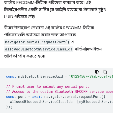
কাস্টম RFCOMM-ভিত্তিক পরিষেবা ব্যবহার করে। এই
ডিভাইসগুলির একটি সার্ভিস ক্লাস আইডি রয়েছে যা স্ট্যান্ডার্ড ব্লুটুথ
UUID পরিসরে নেই।
নীচের উদাহরণে দেখানো এই কাস্টম RFCOMM-ভিত্তিক
পরিষেবাগুলি অ্যাক্সেস করার জন্য আপনাকে
navigator.serial.requestPort()
এ
allowedBluetoothServiceClassIds
সার্ভিসক্লাসআইডস
তালিকা পাস করতে হবে।
const
myBluetoothServiceUuid
=
"01234567-89ab-cdef-0
// Prompt user to select any serial port.
// Access to the custom Bluetooth RFCOMM service abo
const
port
=
await
navigator
.
serial
.
requestPort
({
allowedBluetoothServiceClassIds
:
[
myBluetoothServi
});