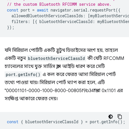
// the custom Bluetooth RFCOMM service above.
const
port
=
await
navigator
.
serial
.
requestPort
({
allowedBluetoothServiceClassIds
:
[
myBluetoothServi
filters
:
[{
bluetoothServiceClassId
:
myBluetoothSe
});
যদি সিরিয়াল পোর্টটি একটি ব্লুটুথ ডিভাইসের অংশ হয়, তাহলে
একটি নতুন
bluetoothServiceClassId
কী যেটি RFCOMM
চ্যানেলের সাথে যুক্ত সার্ভিস ক্লাস আইডি ধারণ করে সেটি
port.getInfo()
এ কল করে ফেরত আসা সিরিয়াল পোর্ট
তথ্যে পাওয়া যায়। সিরিয়াল পোর্ট ম্যাপ করা হলে, এটি
"00001101-0000-1000-8000-00805f9b34fb" বা 0x1101 এর
সংক্ষিপ্ত আকারে ফেরত দেয়।
const
{
bluetoothServiceClassId
}
=
port
.
getInfo
();