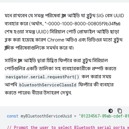
মনে রাখবেন যে সমস্ত পরিষেবা ক্লাস আইডি যা ব্লুটুথ SIG বেস UUID
ব্যবহার করে (অর্থাৎ, "-0000-1000-8000-00805f9b34fb"-এ
শেষ হওয়া সমস্ত UUID) সিরিয়াল পোর্ট প্রোফাইল আইডি ছাড়া
ব্লক করা হয়েছে কারণ Chrome অডিও এবং ভিডিওর মতো ব্লুটুথ
ক্লাসিক পরিষেবাগুলিকে সমর্থন করে না৷
সার্ভিস ক্লাস আইডি দ্বারা চিহ্নিত ফিল্টার করা ব্লুটুথ সিরিয়াল
পোর্টগুলির একটি তালিকা সহ ব্যবহারকারীকে প্রম্পট করতে
navigator.serial.requestPort()
কল করার সময়
আপনি
bluetoothServiceClassId
ফিল্টার কী ব্যবহার
করতে পারেন৷ নীচের উদাহরণ দেখুন.
const
myBluetoothServiceUuid
=
"01234567-89ab-cdef-0
// Prompt the user to select Bluetooth serial ports 