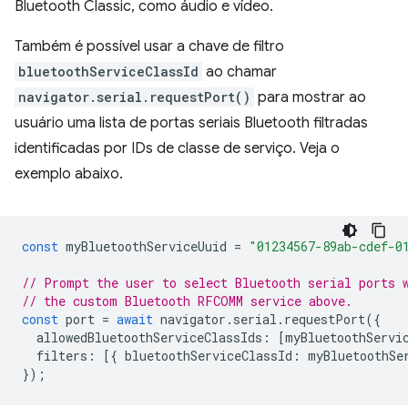
Bluetooth Classic, como áudio e vídeo.
Também é possível usar a chave de filtro
bluetoothServiceClassId
ao chamar
navigator.serial.requestPort()
para mostrar ao
usuário uma lista de portas seriais Bluetooth filtradas
identificadas por IDs de classe de serviço. Veja o
exemplo abaixo.
const
myBluetoothServiceUuid
=
"01234567-89ab-cdef-0
// Prompt the user to select Bluetooth serial ports 
// the custom Bluetooth RFCOMM service above.
const
port
=
await
navigator
.
serial
.
requestPort
({
allowedBluetoothServiceClassIds
:
[
myBluetoothServi
filters
:
[{
bluetoothServiceClassId
:
myBluetoothSe
});