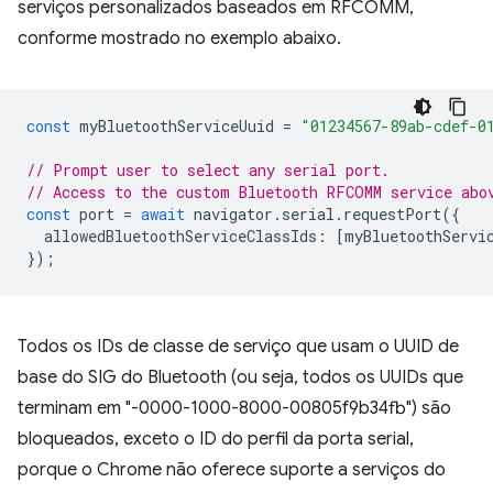
serviços personalizados baseados em RFCOMM,
conforme mostrado no exemplo abaixo.
const
myBluetoothServiceUuid
=
"01234567-89ab-cdef-0
// Prompt user to select any serial port.
// Access to the custom Bluetooth RFCOMM service abo
const
port
=
await
navigator
.
serial
.
requestPort
({
allowedBluetoothServiceClassIds
:
[
myBluetoothServi
});
Todos os IDs de classe de serviço que usam o UUID de
base do SIG do Bluetooth (ou seja, todos os UUIDs que
terminam em "-0000-1000-8000-00805f9b34fb") são
bloqueados, exceto o ID do perfil da porta serial,
porque o Chrome não oferece suporte a serviços do