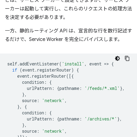
とは、サービス ワーカーで
設定できます
が、サービス ワ
ーカーは起動して実行し、これらのリクエストの処理方法
を決定する必要があります。
一方、静的ルーティング API は、宣言的な行を数行記述す
るだけで、Service Worker を完全にバイパスします。
self
.
addEventListener
(
'install'
,
event
=
>
{
if
(
event
.
registerRouter
)
{
event
.
registerRouter
([{
condition
:
{
urlPattern
:
{
pathname
:
'/feeds/*.xml'
},
},
source
:
'network'
,
},
{
condition
:
{
urlPattern
:
{
pathname
:
'/archives/*'
},
},
source
:
'network'
,