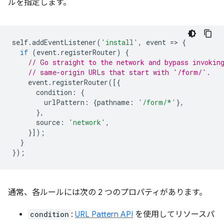
ルを指定します。
self
.
addEventListener
(
'install'
,
event
=
>
{
if
(
event
.
registerRouter
)
{
// Go straight to the network and bypass invokin
// same-origin URLs that start with '/form/'.
event
.
registerRouter
([{
condition
:
{
urlPattern
:
{
pathname
:
'/form/*'
},
},
source
:
'network'
,
}]);
}
});
通常、各ルールには次の 2 つのプロパティがあります。
condition
:
URL Pattern API
を使用してリソースパ