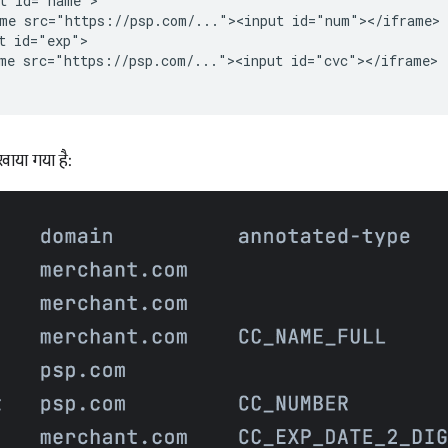
t id="name">

me src="https://psp.com/..."><input id="num"></iframe>

t id="exp">

me src="https://psp.com/..."><input id="cvc"></iframe>

दिखाया गया है: