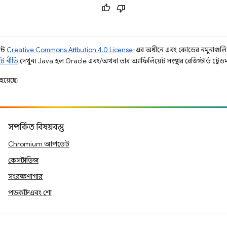
ন্ট
Creative Commons Attribution 4.0 License
-এর অধীনে এবং কোডের নমুনাগুল
ট নীতি
দেখুন। Java হল Oracle এবং/অথবা তার অ্যাফিলিয়েট সংস্থার রেজিস্টার্ড ট্রেডমা
হয়েছে।
সম্পর্কিত বিষয়বস্তু
Chromium আপডেট
কেস স্টাডিজ
সংরক্ষণাগার
পডকাস্ট এবং শো