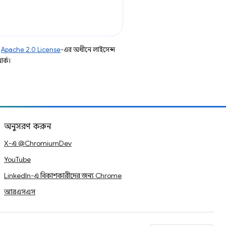
ি
Apache 2.0 License
-এর অধীনে লাইসেন্স
র্ক।
অনুসরণ করুন
X-এ @ChromiumDev
YouTube
LinkedIn-এ বিকাশকারীদের জন্য Chrome
আরএসএস