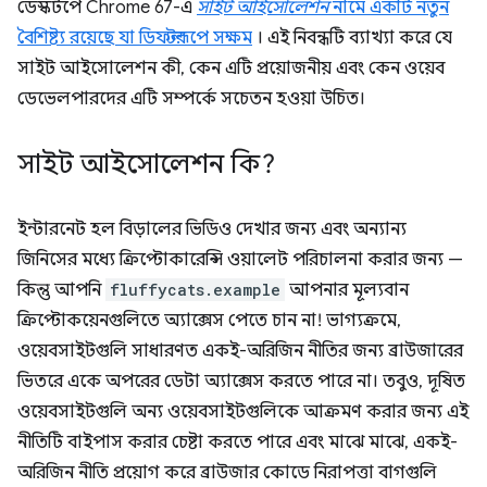
ডেস্কটপে Chrome 67-এ
সাইট আইসোলেশন
নামে একটি নতুন
বৈশিষ্ট্য রয়েছে যা ডিফল্টরূপে সক্ষম
। এই নিবন্ধটি ব্যাখ্যা করে যে
সাইট আইসোলেশন কী, কেন এটি প্রয়োজনীয় এবং কেন ওয়েব
ডেভেলপারদের এটি সম্পর্কে সচেতন হওয়া উচিত।
সাইট আইসোলেশন কি?
ইন্টারনেট হল বিড়ালের ভিডিও দেখার জন্য এবং অন্যান্য
জিনিসের মধ্যে ক্রিপ্টোকারেন্সি ওয়ালেট পরিচালনা করার জন্য —
কিন্তু আপনি
fluffycats.example
আপনার মূল্যবান
ক্রিপ্টোকয়েনগুলিতে অ্যাক্সেস পেতে চান না! ভাগ্যক্রমে,
ওয়েবসাইটগুলি সাধারণত একই-অরিজিন নীতির জন্য ব্রাউজারের
ভিতরে একে অপরের ডেটা অ্যাক্সেস করতে পারে না। তবুও, দূষিত
ওয়েবসাইটগুলি অন্য ওয়েবসাইটগুলিকে আক্রমণ করার জন্য এই
নীতিটি বাইপাস করার চেষ্টা করতে পারে এবং মাঝে মাঝে, একই-
অরিজিন নীতি প্রয়োগ করে ব্রাউজার কোডে নিরাপত্তা বাগগুলি