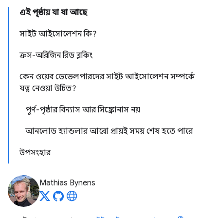
এই পৃষ্ঠায় যা যা আছে
সাইট আইসোলেশন কি?
ক্রস-অরিজিন রিড ব্লকিং
কেন ওয়েব ডেভেলপারদের সাইট আইসোলেশন সম্পর্কে
যত্ন নেওয়া উচিত?
পূর্ণ-পৃষ্ঠার বিন্যাস আর সিঙ্ক্রোনাস নয়
আনলোড হ্যান্ডলার আরো প্রায়ই সময় শেষ হতে পারে
উপসংহার
Mathias Bynens