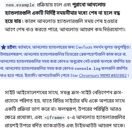
new.example
প্রক্রিয়ায় চলে এবং
পুরানো আনলোড
হ্যান্ডলারগুলি একটি নির্দিষ্ট সময়সীমার মধ্যে শেষ না হলে বন্ধ
হয়ে যায়
৷ কারণ আনলোড হ্যান্ডলারগুলি সময় শেষ হওয়ার
আগে শেষ নাও করতে পারে, আনলোড আচরণ কম নির্ভরযোগ্য।
দ্রষ্টব্য:
বর্তমানে, আনলোড হ্যান্ডলারের জন্য DevTools সমর্থন মূলত অনুপস্থিত।
উদাহরণস্বরূপ, আনলোড হ্যান্ডলারগুলির ভিতরের ব্রেকপয়েন্টগুলি কাজ করে না,
আনলোড হ্যান্ডলারগুলির সময় করা কোনও অনুরোধ নেটওয়ার্ক ফলকে প্রদর্শিত হয়
না, আনলোড হ্যান্ডলারগুলির সময় করা কোনও
কলগুলি প্রদর্শিত
console.log
নাও হতে পারে, ইত্যাদি। আপডেটগুলি পেতে Star
Chromium সমস্যা #851882
৷
সাইট আইসোলেশনের সাথে, সমস্ত ক্রস-সাইট নেভিগেশন ক্রস-
প্রসেসে পরিণত হয়, যাতে বিভিন্ন সাইটের নথি একে অপরের সাথে
একটি প্রক্রিয়া ভাগ করে না। ফলস্বরূপ, উপরের পরিস্থিতি আরও
ক্ষেত্রে প্রযোজ্য, এবং
<iframe>
s-এ আনলোড হ্যান্ডলারগুলির
প্রায়শই উপরে বর্ণিত ব্যাকগ্রাউন্ড এবং টাইমআউট আচরণ থাকে।