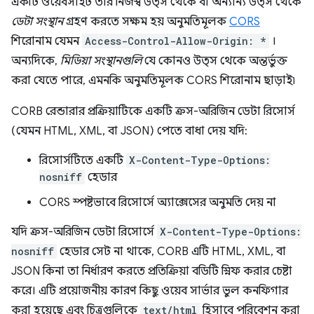
একটি ওয়েবসাইট তার নিজস্ব উত্স থেকে বা অন্যান্য উত্স থেকে
ডেটা সংস্থান
গ্রহণ করতে সক্ষম হয় অনুমতিমূলক
CORS
শিরোনাম যেমন
Access-Control-Allow-Origin: *
।
অন্যদিকে,
মিডিয়া সংস্থানগুলি
যে কোনও উত্স থেকে অন্তর্ভুক্ত
করা যেতে পারে, এমনকি অনুমতিমূলক CORS শিরোনাম ছাড়াই৷
CORB রেন্ডারার প্রক্রিয়াটিকে একটি ক্রস-অরিজিন ডেটা রিসোর্স
(যেমন HTML, XML, বা JSON) পেতে বাধা দেয় যদি:
রিসোর্সটিতে একটি
X-Content-Type-Options:
nosniff
হেডার
CORS স্পষ্টভাবে রিসোর্সে অ্যাক্সেসের অনুমতি দেয় না
যদি ক্রস-অরিজিন ডেটা রিসোর্সে
X-Content-Type-Options:
nosniff
হেডার সেট না থাকে, CORB এটি HTML, XML, বা
JSON কিনা তা নির্ধারণ করতে প্রতিক্রিয়া বডিটি স্নিফ করার চেষ্টা
করে। এটি প্রয়োজনীয় কারণ কিছু ওয়েব সার্ভার ভুল কনফিগার
করা হয়েছে এবং চিত্রগুলিকে
text/html
হিসাবে পরিবেশন করা