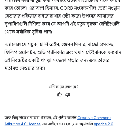
অ্যাক্সেস করা বা চুরি করা অবিশ্বস্ত ওয়েবসাইটগুলির পক্ষে কঠিন
করে তোলে। এর অংশ হিসাবে, CORB সংবেদনশীল ডেটা সংস্থান
রেন্ডারার প্রক্রিয়ার বাইরে রাখার চেষ্টা করে। উপরের আমাদের
সুপারিশগুলি নিশ্চিত করে যে আপনি এই নতুন সুরক্ষা বৈশিষ্ট্যগুলি
থেকে সর্বাধিক সুবিধা পান৷
অ্যালেক্স মোশচুক, চার্লি রেইস, জেসন মিলার, নাস্কো ওসকভ,
ফিলিপ ওয়ালটন, শুভি প্যানিকার এবং থমাস স্টেইনারকে ধন্যবাদ
এই নিবন্ধটির একটি খসড়া সংস্করণ পড়ার জন্য এবং তাদের
মতামত দেওয়ার জন্য।
এটি কাজে লেগেছে?
অন্য কিছু উল্লেখ না করা থাকলে, এই পৃষ্ঠার কন্টেন্ট
Creative Commons
Attribution 4.0 License
-এর অধীনে এবং কোডের নমুনাগুলি
Apache 2.0