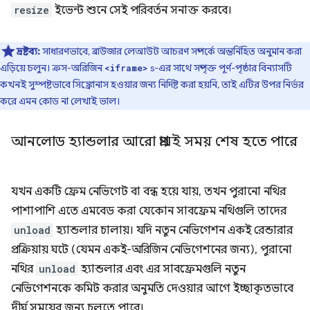
resize
ইভেন্ট শুনে সেই পরিবর্তন সনাক্ত করবে।
দ্রষ্টব্য:
সাধারণভাবে, ব্রাউজার লেআউট আচরণ সম্পর্কে অন্তর্নিহিত অনুমান করা
এড়িয়ে চলুন। ক্রস-অরিজিন
s-এর সাথে সম্পৃক্ত পূর্ণ-পৃষ্ঠার বিন্যাসটি
<iframe>
কখনই সুস্পষ্টভাবে সিঙ্ক্রোনাস হওয়ার জন্য নির্দিষ্ট করা হয়নি, তাই এটির উপর নির্ভর
করে এমন কোড না লেখাই ভাল।
আনলোড হ্যান্ডলার আরো প্রায়ই সময় শেষ হতে পারে
যখন একটি ফ্রেম নেভিগেট বা বন্ধ হয়ে যায়, তখন পুরানো নথির
পাশাপাশি এতে এমবেড করা যেকোন সাবফ্রেম নথিগুলি তাদের
unload
হ্যান্ডলার চালায়। যদি নতুন নেভিগেশন একই রেন্ডারার
প্রক্রিয়ায় ঘটে (যেমন একই-অরিজিন নেভিগেশনের জন্য), পুরানো
নথির
unload
হ্যান্ডলার এবং এর সাবফ্রেমগুলি নতুন
নেভিগেশনকে কমিট করার অনুমতি দেওয়ার আগে ইচ্ছাকৃতভাবে
দীর্ঘ সময়ের জন্য চলতে পারে।