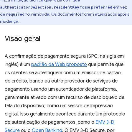
112,
a limitação técnica
que fazia com que
fosse
em vez
authenticatorSelection.residentKey
preferred
de
foi removida. Os documentos foram atualizados após a
required
mudança.
Visão geral
A confirmação de pagamento segura (SPC, na sigla em
inglês) é um
padrão da Web proposto
que permite que
os clientes se autentiquem com um emissor de cartão
de crédito, banco ou outro provedor de serviços de
pagamento usando um autenticador de plataforma,
geralmente ativado com um recurso de desbloqueio de
tela do dispositivo, como um sensor de impressão
digital. Isso geralmente acontece durante um protocolo
de autenticação de pagamentos, como o
EMV 3-D
Secure
ou o
Open Banking
. O EMV 3-D Secure, por