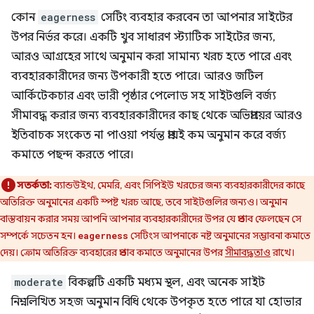
কোন
eagerness
সেটিং ব্যবহার করবেন তা আপনার সাইটের
উপর নির্ভর করে। একটি খুব সাধারণ স্ট্যাটিক সাইটের জন্য,
আরও আগ্রহের সাথে অনুমান করা সামান্য খরচ হতে পারে এবং
ব্যবহারকারীদের জন্য উপকারী হতে পারে। আরও জটিল
আর্কিটেকচার এবং ভারী পৃষ্ঠার পেলোড সহ সাইটগুলি বর্জ্য
সীমাবদ্ধ করার জন্য ব্যবহারকারীদের কাছ থেকে অভিপ্রায়ের আরও
ইতিবাচক সংকেত না পাওয়া পর্যন্ত প্রায়ই কম অনুমান করে বর্জ্য
কমাতে পছন্দ করতে পারে।
সতর্কতা:
ব্যান্ডউইথ, মেমরি, এবং সিপিইউ খরচের জন্য ব্যবহারকারীদের কাছে
অতিরিক্ত অনুমানের একটি স্পষ্ট খরচ আছে, তবে সাইটগুলির জন্যও। অনুমান
বাস্তবায়ন করার সময় আপনি আপনার ব্যবহারকারীদের উপর যে প্রভাব ফেলছেন সে
সম্পর্কে সচেতন হন।
সেটিংস আপনাকে নষ্ট অনুমানের সম্ভাবনা কমাতে
eagerness
দেয়। ক্রোম অতিরিক্ত ব্যবহারের প্রভাব কমাতে অনুমানের উপর
সীমাবদ্ধতাও
রাখে।
moderate
বিকল্পটি একটি মধ্যম স্থল, এবং অনেক সাইট
নিম্নলিখিত সহজ অনুমান বিধি থেকে উপকৃত হতে পারে যা হোভার