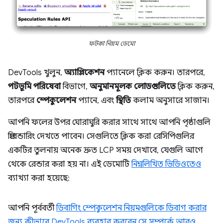
ফটকা নিয়ম ডেমো
DevTools খুলুন,
অ্যাপ্লিকেশন
প্যানেলে ক্লিক করুন। তারপরে,
পটভূমি পরিষেবা
বিভাগে,
অনুমানমূলক লোডগুলিতে
ক্লিক করুন,
তারপরে
স্পেকুলেশন
প্যানে, এবং
স্থিতি
কলাম অনুসারে সাজান।
আপনি ফলের উপর ঘোরাঘুরি করার সাথে সাথে আপনি পৃষ্ঠাগুলি
প্রিরেন্ডারিং দেখতে পাবেন। সেগুলিতে ক্লিক করা রেসিপিগুলির
একটির তুলনায় অনেক দ্রুত LCP সময় দেখাবে, যেগুলি আগে
থেকে রেন্ডার করা হয় না। এই ডেমোটি
নিম্নলিখিত ভিডিওতেও
ব্যাখ্যা করা হয়েছে:
আপনি পূর্ববর্তী
ডিবাগিং স্পেকুলেশন নিয়মগুলিকে ডিবাগ করার
জন্য কীভাবে DevTools ব্যবহার করবেন সে সম্পর্কে আরও