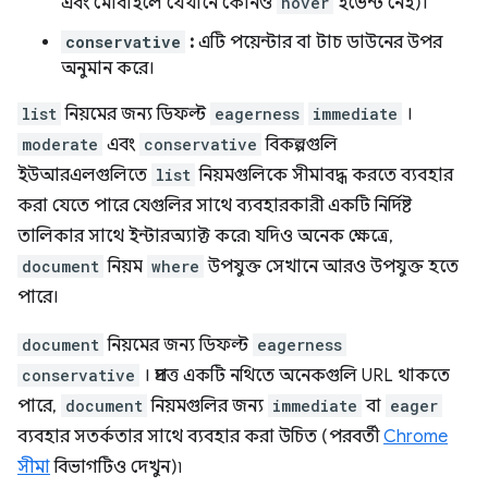
এবং মোবাইলে যেখানে কোনও
hover
ইভেন্ট নেই)।
conservative
:
এটি পয়েন্টার বা টাচ ডাউনের উপর
অনুমান করে।
list
নিয়মের জন্য ডিফল্ট
eagerness
immediate
।
moderate
এবং
conservative
বিকল্পগুলি
ইউআরএলগুলিতে
list
নিয়মগুলিকে সীমাবদ্ধ করতে ব্যবহার
করা যেতে পারে যেগুলির সাথে ব্যবহারকারী একটি নির্দিষ্ট
তালিকার সাথে ইন্টারঅ্যাক্ট করে৷ যদিও অনেক ক্ষেত্রে,
document
নিয়ম
where
উপযুক্ত সেখানে আরও উপযুক্ত হতে
পারে।
document
নিয়মের জন্য ডিফল্ট
eagerness
conservative
। প্রদত্ত একটি নথিতে অনেকগুলি URL থাকতে
পারে,
document
নিয়মগুলির জন্য
immediate
বা
eager
ব্যবহার সতর্কতার সাথে ব্যবহার করা উচিত (পরবর্তী
Chrome
সীমা
বিভাগটিও দেখুন)৷