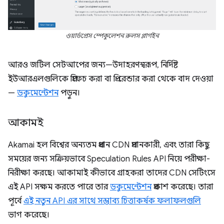
ওয়ার্ডপ্রেস স্পেকুলেশন রুলস প্লাগইন
আরও জটিল সেটআপের জন্য—উদাহরণস্বরূপ, নির্দিষ্ট
ইউআরএলগুলিকে প্রিফেচ করা বা প্রি-রেন্ডার করা থেকে বাদ দেওয়া
—
ডকুমেন্টেশন
পড়ুন।
আকামই
Akamai হল বিশ্বের অন্যতম প্রধান CDN প্রদানকারী, এবং তারা কিছু
সময়ের জন্য সক্রিয়ভাবে Speculation Rules API নিয়ে পরীক্ষা-
নিরীক্ষা করছে। আকামাই কীভাবে গ্রাহকরা তাদের CDN সেটিংসে
এই API সক্ষম করতে পারে তার
ডকুমেন্টেশন
প্রকাশ করেছে। তারা
পূর্বে
এই নতুন API এর সাথে সম্ভাব্য চিত্তাকর্ষক ফলাফলগুলি
ভাগ করেছে।