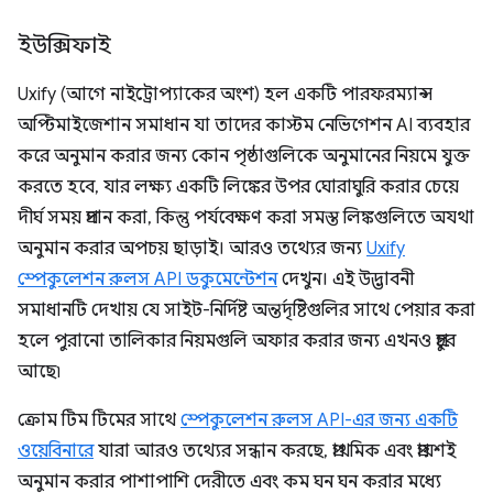
ইউক্সিফাই
Uxify (আগে নাইট্রোপ্যাকের অংশ) হল একটি পারফরম্যান্স
অপ্টিমাইজেশান সমাধান যা তাদের কাস্টম নেভিগেশন AI ব্যবহার
করে অনুমান করার জন্য কোন পৃষ্ঠাগুলিকে অনুমানের নিয়মে যুক্ত
করতে হবে, যার লক্ষ্য একটি লিঙ্কের উপর ঘোরাঘুরি করার চেয়ে
দীর্ঘ সময় প্রদান করা, কিন্তু পর্যবেক্ষণ করা সমস্ত লিঙ্কগুলিতে অযথা
অনুমান করার অপচয় ছাড়াই। আরও তথ্যের জন্য
Uxify
স্পেকুলেশন রুলস API ডকুমেন্টেশন
দেখুন। এই উদ্ভাবনী
সমাধানটি দেখায় যে সাইট-নির্দিষ্ট অন্তর্দৃষ্টিগুলির সাথে পেয়ার করা
হলে পুরানো তালিকার নিয়মগুলি অফার করার জন্য এখনও প্রচুর
আছে৷
ক্রোম টিম টিমের সাথে
স্পেকুলেশন রুলস API-এর জন্য একটি
ওয়েবিনারে
যারা আরও তথ্যের সন্ধান করছে, প্রাথমিক এবং প্রায়শই
অনুমান করার পাশাপাশি দেরীতে এবং কম ঘন ঘন করার মধ্যে