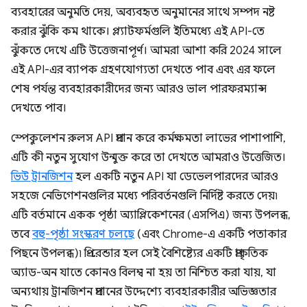
ব্যবহারের অনুমতি দেয়, অব্যবহৃত অনুমানের সাথে সম্পদ নষ্ট
করার ঝুঁকি কম থাকে। প্ল্যাটফর্মগুলি ইতিমধ্যে এই API-তে
ঝুঁকতে দেখে এটি উত্তেজনাপূর্ণ। আমরা আশা করি 2024 সালে
এই API-এর ব্যাপক গ্রহণযোগ্যতা দেখতে পাব এবং এর ফলে
শেষ পর্যন্ত ব্যবহারকারীদের জন্য আরও ভাল পারফরম্যান্স
দেখতে পাব।
স্পেকুলেশন রুলস API প্রদান করে কর্মক্ষমতা লাভের পাশাপাশি,
এটি কী নতুন সুযোগ উন্মুক্ত করে তা দেখতে আমরাও উত্তেজিত।
ভিউ ট্রানজিশন
হল একটি নতুন API যা ডেভেলপারদের আরও
সহজে নেভিগেশনগুলির মধ্যে পরিবর্তনগুলি নির্দিষ্ট করতে দেয়৷
এটি বর্তমানে একক পৃষ্ঠা অ্যাপ্লিকেশনের (এসপিএ) জন্য উপলব্ধ,
তবে
বহু-পৃষ্ঠা সংস্করণ চলছে
(এবং Chrome-এ একটি পতাকার
পিছনে উপলব্ধ)৷ প্রি-রেন্ডার হল সেই বৈশিষ্ট্যের একটি প্রাকৃতিক
অ্যাড-অন যাতে কোনও বিলম্ব না হয় তা নিশ্চিত করা যায়, যা
অন্যথায় ট্রানজিশন প্রদানের উদ্দেশ্যে ব্যবহারকারীর অভিজ্ঞতার