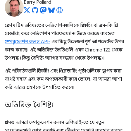
Barry Pollard
ক্রোম টিম ভবিষ্যতের নেভিগেশনগুলিকে প্রিফেচিং বা এমনকি প্রি-
রেন্ডারিং করে নেভিগেশন পারফরম্যান্স উন্নত করতে ব্যবহৃত
স্পেকুলেশন রুলস API-
এর কিছু উত্তেজনাপূর্ণ আপডেটের উপর
কাজ করছে। এই অতিরিক্ত উন্নতিগুলি এখন Chrome 122 থেকে
উপলব্ধ (কিছু বৈশিষ্ট্য আগের সংস্করণ থেকে উপলব্ধ)।
এই পরিবর্তনগুলি প্রিফেচিং এবং প্রি-রেন্ডারিং পৃষ্ঠাগুলিকে স্থাপন করা
যথেষ্ট সহজ এবং কম অপচয়কারী করে তোলে, যা আমরা আশা
করি আরও গ্রহণকে উৎসাহিত করবে।
অতিরিক্ত বৈশিষ্ট্য
প্রথমত আমরা স্পেকুলেশন রুলস এপিআই-তে যে নতুন
সংযোজনগুলি যোগ করেছি এবং কীভাবে সেগুলি ব্যবহার করতে