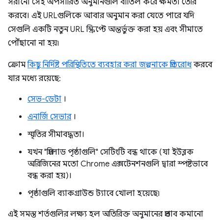
সরানো সেই অপসারিত অনুমানগুলি বাতিল করে ক্ষমতা তৈরি
করবে। এই URLগুলিকে আবার অনুমান করা যেতে পারে যদি
সেগুলি একটি নতুন URL স্ক্রিপ্টে অন্তর্ভুক্ত করা হয় এবং সীমাতে
পৌঁছানো না হয়৷
ক্রোম
কিছু নির্দিষ্ট পরিস্থিতিতে ব্যবহার করা জল্পনাকে প্রতিরোধ
করবে
যার মধ্যে রয়েছে:
সেভ-ডেটা
।
এনার্জি সেভার
।
স্মৃতির সীমাবদ্ধতা।
যখন "প্রিলোড পৃষ্ঠাগুলি" সেটিংটি বন্ধ থাকে (যা ইউব্লক
অরিজিনের মতো Chrome এক্সটেনশনগুলি দ্বারা স্পষ্টভাবে
বন্ধ করা হয়)।
পৃষ্ঠাগুলি ব্যাকগ্রাউন্ড ট্যাবে খোলা হয়েছে৷
এই সমস্ত শর্তগুলির লক্ষ্য হল অতিরিক্ত অনুমানের প্রভাব কমানো