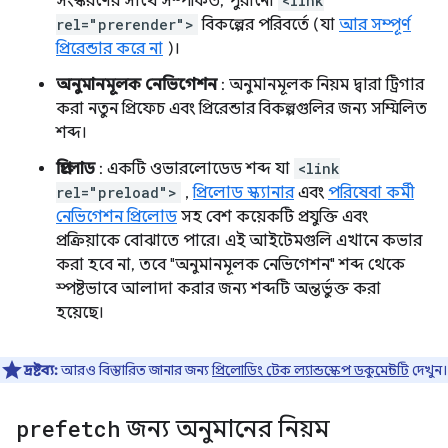
সংস্করণের সাথে সম্পর্কিত, পুরানো
<link
rel="prerender">
বিকল্পের পরিবর্তে (যা
আর সম্পূর্ণ
প্রিরেন্ডার করে না
)।
অনুমানমূলক নেভিগেশন
: অনুমানমূলক নিয়ম দ্বারা ট্রিগার
করা নতুন প্রিফেচ এবং প্রিরেন্ডার বিকল্পগুলির জন্য সম্মিলিত
শব্দ।
প্রিলোড
: একটি ওভারলোডেড শব্দ যা
<link
rel="preload">
,
প্রিলোড স্ক্যানার
এবং
পরিষেবা কর্মী
নেভিগেশন প্রিলোড
সহ বেশ কয়েকটি প্রযুক্তি এবং
প্রক্রিয়াকে বোঝাতে পারে। এই আইটেমগুলি এখানে কভার
করা হবে না, তবে "অনুমানমূলক নেভিগেশন" শব্দ থেকে
স্পষ্টভাবে আলাদা করার জন্য শব্দটি অন্তর্ভুক্ত করা
হয়েছে।
দ্রষ্টব্য:
আরও বিস্তারিত জানার জন্য
প্রিলোডিং টেক ল্যান্ডস্কেপ ডকুমেন্টটি
দেখুন।
prefetch
জন্য অনুমানের নিয়ম