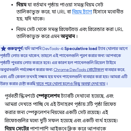
নিয়ম
যা বর্তমান পৃষ্ঠায় পাওয়া সমস্ত নিয়ম সেট
তালিকাভুক্ত করে, যা URL বা
নিয়ম ট্যাগ
হিসাবে মনোনীত
হয়, যদি থাকে।
নিয়ম সেট থেকে সমস্ত প্রিফেটচড এবং প্রিরেন্ডার করা URL
তালিকাভুক্ত করে এমন
অনুমান
।
গুরুত্বপূর্ণ:
যদি আপনি DevTools-এ
Speculative load
ট্যাব খোলার আগে
পৃষ্ঠাটি লোড করে থাকেন, তাহলে এই প্যানেলগুলি পূরণ করার জন্য আপনাকে
পৃষ্ঠাটি পুনরায় লোড করতে হবে। এর কারণ হল প্যানেলগুলি রিয়েল টাইমে
অনুমানগুলি পর্যবেক্ষণ করার জন্য
Chrome DevTools প্রোটোকল
ব্যবহার করে,
এবং এটি কেবল তখনই সক্ষম হয় যখন প্যানেলগুলি ব্যবহার করা হয়। আমরা এটি
উন্নত করার চেষ্টা করছি
যাতে পরে খোলা হলেও কিছু অবস্থা দেখা যায়
।
পূর্ববর্তী স্ক্রিনশটে
স্পেকুলেশন
ট্যাবটি দেখানো হয়েছে, এবং
আমরা দেখতে পাচ্ছি যে এই উদাহরণ পৃষ্ঠায় 3টি পৃষ্ঠা প্রিফেচ
করার জন্য স্পেকুলেশন নিয়মের একটি সেট রয়েছে। এই
প্রিফেচগুলির মধ্যে দুটি সফল হয়েছে এবং একটি ব্যর্থ হয়েছে।
নিয়ম সেটের
পাশাপাশি আইকনে ক্লিক করে আপনাকে