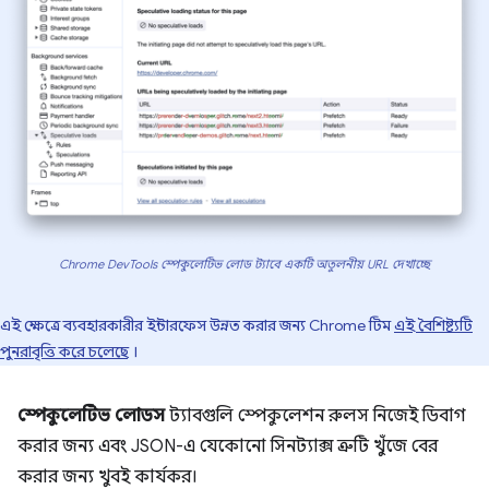
Chrome DevTools স্পেকুলেটিভ লোড ট্যাবে একটি অতুলনীয় URL দেখাচ্ছে
এই ক্ষেত্রে ব্যবহারকারীর ইন্টারফেস উন্নত করার জন্য Chrome টিম
এই বৈশিষ্ট্যটি
পুনরাবৃত্তি করে চলেছে
।
স্পেকুলেটিভ লোডস
ট্যাবগুলি স্পেকুলেশন রুলস নিজেই ডিবাগ
করার জন্য এবং JSON-এ যেকোনো সিনট্যাক্স ত্রুটি খুঁজে বের
করার জন্য খুবই কার্যকর।