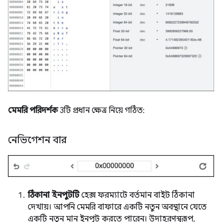
মেমরি পরিদর্শক
3টি প্রধান ক্ষেত্র নিয়ে গঠিত:
নেভিগেশন বার
ঠিকানা ইনপুটটি
হেক্স ফরম্যাটে বর্তমান বাইট ঠিকানা
দেখায়। আপনি মেমরি বাফারে একটি নতুন অবস্থানে যেতে
একটি নতুন মান ইনপুট করতে পারেন। উদাহরণস্বরূপ,