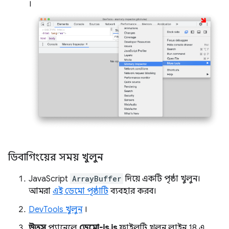
।
ডিবাগিংয়ের সময় খুলুন
JavaScript
ArrayBuffer
দিয়ে একটি পৃষ্ঠা খুলুন।
আমরা
এই ডেমো পৃষ্ঠাটি
ব্যবহার করব।
DevTools খুলুন
।
উত্স
প্যানেলে
ডেমো-js.js
ফাইলটি খুলুন, লাইন 18 এ