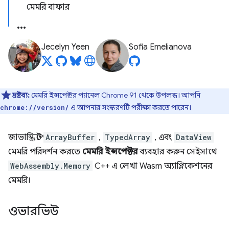
মেমরি বাফার
Jecelyn Yeen
Sofia Emelianova
দ্রষ্টব্য:
মেমরি ইন্সপেক্টর প্যানেল Chrome 91 থেকে উপলব্ধ। আপনি
এ আপনার সংস্করণটি পরীক্ষা করতে পারেন।
chrome://version/
জাভাস্ক্রিপ্টে
ArrayBuffer
,
TypedArray
, এবং
DataView
মেমরি পরিদর্শন করতে
মেমরি ইন্সপেক্টর
ব্যবহার করুন সেইসাথে
WebAssembly.Memory
C++ এ লেখা Wasm অ্যাপ্লিকেশনের
মেমরি।
ওভারভিউ