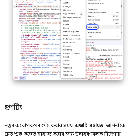
প্রম্পটিং
নতুন কথোপকথন শুরু করার সময়,
এআই সহায়তা
আপনাকে
দ্রুত শুরু করতে সাহায্য করার জন্য উদাহরণমূলক নির্দেশনা