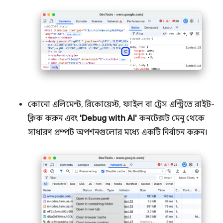
কোনো এলিমেন্ট, রিকোয়েস্ট, ফাইল বা ট্রেস এন্ট্রিতে রাইট-
ক্লিক করুন এবং
'Debug with AI'
কনটেক্সট মেনু থেকে
সাধারণ প্রম্পট অপশনগুলোর মধ্যে একটি নির্বাচন করুন।