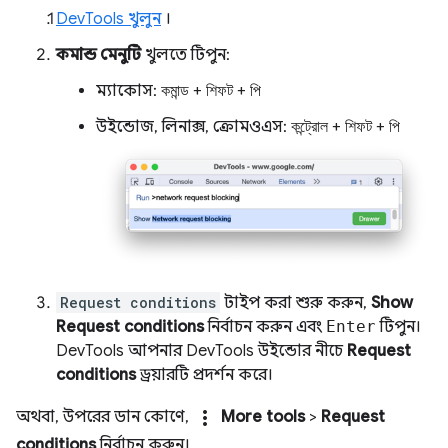
DevTools খুলুন
।
কমান্ড মেনুটি
খুলতে টিপুন:
ম্যাকোস:
কমান্ড
+
শিফট
+
পি
উইন্ডোজ, লিনাক্স, ক্রোমওএস:
কন্ট্রোল
+
শিফট
+
পি
Request conditions
টাইপ করা শুরু করুন,
Show
Request conditions
নির্বাচন করুন এবং
Enter
টিপুন।
DevTools আপনার DevTools উইন্ডোর নীচে
Request
conditions
ড্রয়ারটি প্রদর্শন করে।
more_vert
অথবা, উপরের ডান কোণে,
More tools
>
Request
conditions
নির্বাচন করুন।