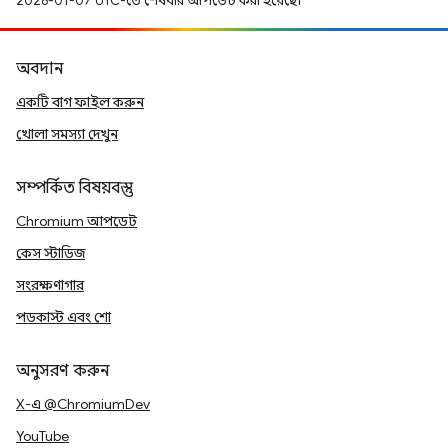
2026-01-07 UTC-তে শেষবার আপডেট করা হয়েছে।
অবদান
একটি বাগ ফাইল করুন
খোলা সমস্যা দেখুন
সম্পর্কিত বিষয়বস্তু
Chromium আপডেট
কেস স্টাডিজ
সংরক্ষণাগার
পডকাস্ট এবং শো
অনুসরণ করুন
X-এ @ChromiumDev
YouTube