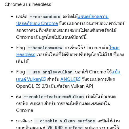
Chrome แบบ headless
แฟล็ก
--no-sandbox
จะปิดใช้
แซนด์บ็อกซ์ความ
ปลอดภัยของ Chrome
ซึ่งจะแยกกระบวนการของเบราว์เซอร์
ออกจากส่วนที่เหลือของระบบ ระบบไม่รองรับการเรียกใช้
Chrome เป็นรูทโดยไม่มีแซนด์บ็อกซ์นี้
Flag
--headless=new
จะเรียกใช้ Chrome ด้วย
โหมด
Headless
เวอร์ชันใหม่ที่ได้รับการปรับปรุงโดยไม่มี UI ที่มอง
เห็นได้
Flag
--use-angle=vulkan
บอกให้ Chrome ใช้
แบ็ก
เอนด์ Vulkan
สำหรับ
ANGLE
ซึ่งจะแปลการเรียก
OpenGL ES 2/3 เป็นคําเรียก Vulkan API
ธง
--enable-features=Vulkan
เปิดใช้แบ็กเอนด์
กราฟิก Vulkan สําหรับการคอมโพสิทและแรสเตอร์ใน
Chrome
การติดธง
--disable-vulkan-surface
จะปิดใช้ส่วน
ขยายอินสแตนซ์
VK_KHR_surface
vulkan ระบบจะใช้