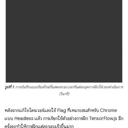
รูปที่ 1
: การบันทึกแบบเรียลไทม์ที่แสดงระยะเวลาที่แต่ละยุคการฝึกใช้เวลาดำเนินการ
(วินาที)
หลังจากแก้ไขไดรเวอร์และใช้ Flag ที่เหมาะสมสําหรับ Chrome
แบบ Headless แล้ว การเรียกใช้ตัวอย่างการฝึก TensorFlow.js อีก
ครั้งจะทําให้การฝึกแต่ละรอบเร็วขึ้นมาก