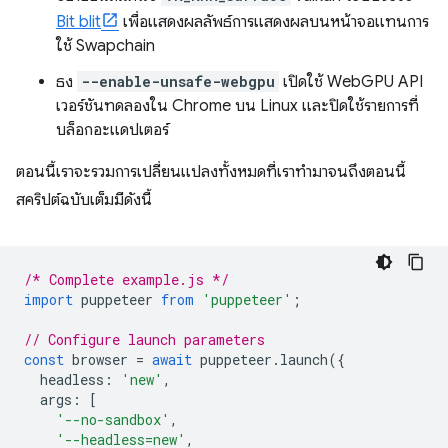
Bit blit
เพื่อแสดงผลลัพธ์การแสดงผลบนหน้าจอแทนการ
ใช้ Swapchain
ธง
--enable-unsafe-webgpu
เปิดใช้ WebGPU API
เวอร์ชันทดลองใน Chrome บน Linux และปิดใช้รายการที่
บล็อกอะแดปเตอร์
ตอนนี้เราจะรวมการเปลี่ยนแปลงทั้งหมดที่เราทำมาจนถึงตอนนี้
สคริปต์ฉบับเต็มมีดังนี้
/* Complete example.js */
import
puppeteer
from
'puppeteer'
;
// Configure launch parameters
const
browser
=
await
puppeteer
.
launch
({
headless
:
'new'
,
args
:
[
'--no-sandbox'
,
'--headless=new'
,