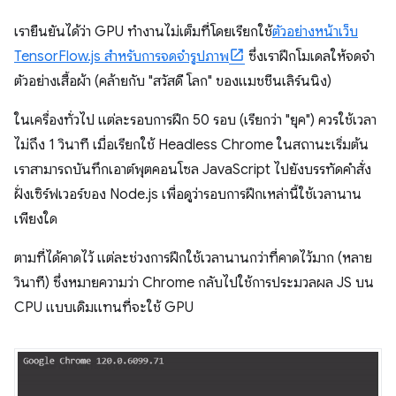
เรายืนยันได้ว่า GPU ทำงานไม่เต็มที่โดยเรียกใช้
ตัวอย่างหน้าเว็บ
TensorFlow.js สำหรับการจดจำรูปภาพ
ซึ่งเราฝึกโมเดลให้จดจำ
ตัวอย่างเสื้อผ้า (คล้ายกับ "สวัสดี โลก" ของแมชชีนเลิร์นนิง)
ในเครื่องทั่วไป แต่ละรอบการฝึก 50 รอบ (เรียกว่า "ยุค") ควรใช้เวลา
ไม่ถึง 1 วินาที เมื่อเรียกใช้ Headless Chrome ในสถานะเริ่มต้น
เราสามารถบันทึกเอาต์พุตคอนโซล JavaScript ไปยังบรรทัดคำสั่ง
ฝั่งเซิร์ฟเวอร์ของ Node.js เพื่อดูว่ารอบการฝึกเหล่านี้ใช้เวลานาน
เพียงใด
ตามที่ได้คาดไว้ แต่ละช่วงการฝึกใช้เวลานานกว่าที่คาดไว้มาก (หลาย
วินาที) ซึ่งหมายความว่า Chrome กลับไปใช้การประมวลผล JS บน
CPU แบบเดิมแทนที่จะใช้ GPU