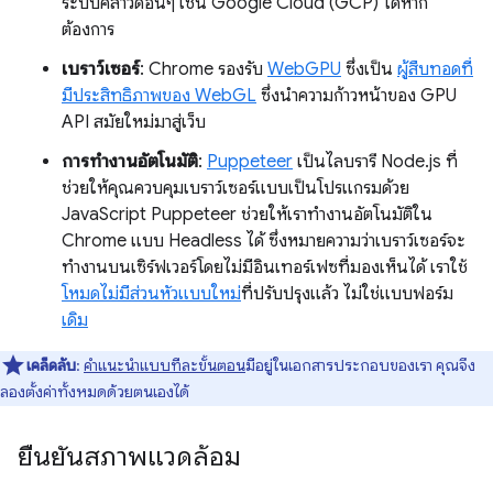
ระบบคลาวด์อื่นๆ เช่น Google Cloud (GCP) ได้หาก
ต้องการ
เบราว์เซอร์
: Chrome รองรับ
WebGPU
ซึ่งเป็น
ผู้สืบทอดที่
มีประสิทธิภาพของ WebGL
ซึ่งนำความก้าวหน้าของ GPU
API สมัยใหม่มาสู่เว็บ
การทำงานอัตโนมัติ
:
Puppeteer
เป็นไลบรารี Node.js ที่
ช่วยให้คุณควบคุมเบราว์เซอร์แบบเป็นโปรแกรมด้วย
JavaScript Puppeteer ช่วยให้เราทำงานอัตโนมัติใน
Chrome แบบ Headless ได้ ซึ่งหมายความว่าเบราว์เซอร์จะ
ทำงานบนเซิร์ฟเวอร์โดยไม่มีอินเทอร์เฟซที่มองเห็นได้ เราใช้
โหมดไม่มีส่วนหัวแบบใหม่
ที่ปรับปรุงแล้ว ไม่ใช่แบบฟอร์ม
เดิม
เคล็ดลับ
:
คำแนะนำแบบทีละขั้นตอน
มีอยู่ในเอกสารประกอบของเรา คุณจึง
ลองตั้งค่าทั้งหมดด้วยตนเองได้
ยืนยันสภาพแวดล้อม