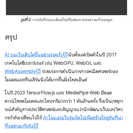
รูปที่ 2
: การบันทึกแบบเรียลไทม์ที่แสดงการเร่งความเร็วของยุค
สรุป
AI บนเว็บเติบโตขึ้นอย่างรวดเร็ว
นับตั้งแต่เปิดตัวในปี 2017
เทคโนโลยีเบราว์เซอร์ เช่น WebGPU, WebGL และ
WebAssembly
ช่วยเร่งการดำเนินการทางคณิตศาสตร์ของ
โมเดลแมชชีนเลิร์นนิงได้มากขึ้นฝั่งไคลเอ็นต์
ในปี 2023 TensorFlow.js และ MediaPipe Web มียอด
ดาวน์โหลดโมเดลและไลบรารีมากกว่า 1 พันล้านครั้ง ซึ่งเป็นเหตุกา
รณ์สําคัญทางประวัติศาสตร์และสัญญาณว่านักพัฒนาเว็บและวิศว
กรกําลังเปลี่ยนไปใช้
AI ในแอปเว็บรุ่นถัดไปเพื่อสร้างโซลูชันที่น่า
ทึ่งอย่างแท้จริง