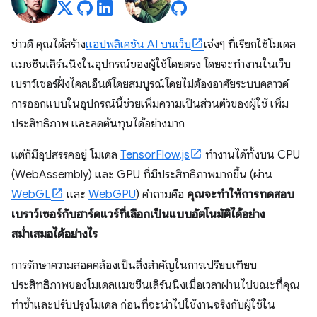
ข่าวดี คุณได้สร้าง
แอปพลิเคชัน AI บนเว็บ
เจ๋งๆ ที่เรียกใช้โมเดล
แมชชีนเลิร์นนิงในอุปกรณ์ของผู้ใช้โดยตรง โดยจะทํางานในเว็บ
เบราว์เซอร์ฝั่งไคลเอ็นต์โดยสมบูรณ์โดยไม่ต้องอาศัยระบบคลาวด์
การออกแบบในอุปกรณ์นี้ช่วยเพิ่มความเป็นส่วนตัวของผู้ใช้ เพิ่ม
ประสิทธิภาพ และลดต้นทุนได้อย่างมาก
แต่ก็มีอุปสรรคอยู่ โมเดล
TensorFlow.js
ทำงานได้ทั้งบน CPU
(WebAssembly) และ GPU ที่มีประสิทธิภาพมากขึ้น (ผ่าน
WebGL
และ
WebGPU
) คำถามคือ
คุณจะทําให้การทดสอบ
เบราว์เซอร์กับฮาร์ดแวร์ที่เลือกเป็นแบบอัตโนมัติได้อย่าง
สม่ำเสมอได้อย่างไร
การรักษาความสอดคล้องเป็นสิ่งสําคัญในการเปรียบเทียบ
ประสิทธิภาพของโมเดลแมชชีนเลิร์นนิงเมื่อเวลาผ่านไปขณะที่คุณ
ทําซ้ำและปรับปรุงโมเดล ก่อนที่จะนำไปใช้งานจริงกับผู้ใช้ใน