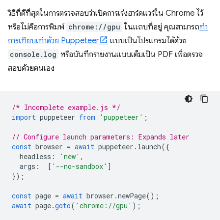
วิธีที่ดีที่สุดในการตรวจสอบว่าเปิดการเร่งฮาร์ดแวร์ใน Chrome ไว้
หรือไม่คือการพิมพ์
chrome://gpu
ในแถบที่อยู่ คุณสามารถ
ทํา
การเทียบเท่าด้วย Puppeteer
แบบเป็นโปรแกรมได้ด้วย
console.log
หรือบันทึกรายงานแบบเต็มเป็น PDF เพื่อตรวจ
สอบด้วยตนเอง
/* Incomplete example.js */
import
puppeteer
from
'puppeteer'
;
// Configure launch parameters: Expands later
const
browser
=
await
puppeteer
.
launch
({
headless
:
'new'
,
args
:
[
'--no-sandbox'
]
});
const
page
=
await
browser
.
newPage
();
await
page
.
goto
(
'chrome://gpu'
);