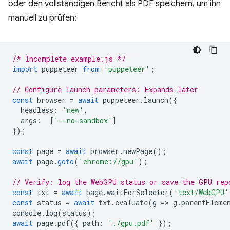
oder den vollständigen Bericht als PDF speichern, um ihn
manuell zu prüfen:
/* Incomplete example.js */
import
puppeteer
from
'puppeteer'
;
// Configure launch parameters: Expands later
const
browser
=
await
puppeteer
.
launch
({
headless
:
'new'
,
args
:
[
'--no-sandbox'
]
});
const
page
=
await
browser
.
newPage
();
await
page
.
goto
(
'chrome://gpu'
);
// Verify: log the WebGPU status or save the GPU rep
const
txt
=
await
page
.
waitForSelector
(
'text/WebGPU'
const
status
=
await
txt
.
evaluate
(
g
=
>
g
.
parentEleme
console
.
log
(
status
);
await
page
.
pdf
({
path
:
'./gpu.pdf'
});