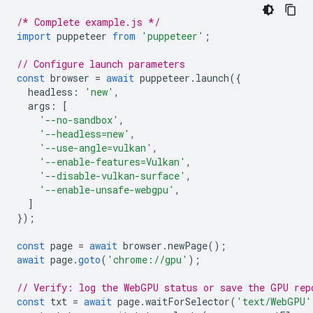
/* Complete example.js */
import
puppeteer
from
'puppeteer'
;
// Configure launch parameters
const
browser
=
await
puppeteer
.
launch
({
headless
:
'new'
,
args
:
[
'--no-sandbox'
,
'--headless=new'
,
'--use-angle=vulkan'
,
'--enable-features=Vulkan'
,
'--disable-vulkan-surface'
,
'--enable-unsafe-webgpu'
,
]
});
const
page
=
await
browser
.
newPage
();
await
page
.
goto
(
'chrome://gpu'
);
// Verify: log the WebGPU status or save the GPU rep
const
txt
=
await
page
.
waitForSelector
(
'text/WebGPU'