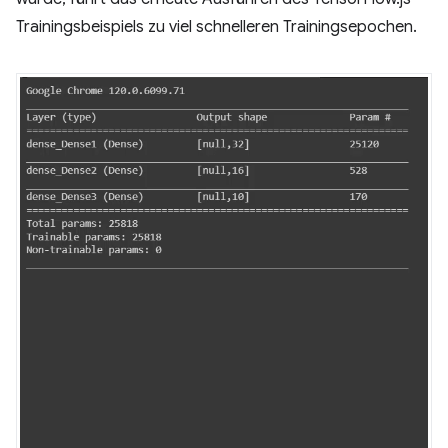
Trainingsbeispiels zu viel schnelleren Trainingsepochen.