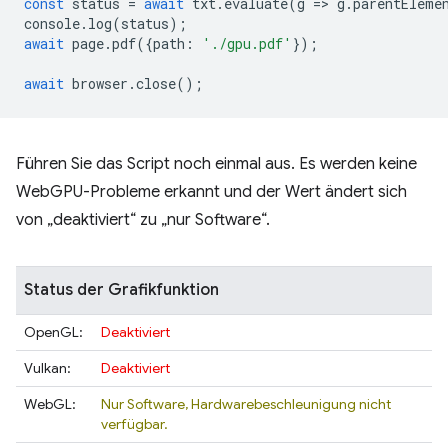
const
status
=
await
txt
.
evaluate
(
g
=
>
g
.
parentEleme
console
.
log
(
status
);
await
page
.
pdf
({
path
:
'./gpu.pdf'
});
await
browser
.
close
();
Führen Sie das Script noch einmal aus. Es werden keine
WebGPU-Probleme erkannt und der Wert ändert sich
von „deaktiviert“ zu „nur Software“.
Status der Grafikfunktion
OpenGL:
Deaktiviert
Vulkan:
Deaktiviert
WebGL:
Nur Software, Hardwarebeschleunigung nicht
verfügbar.