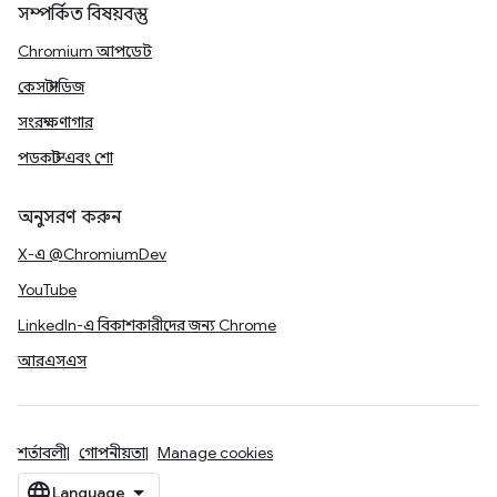
সম্পর্কিত বিষয়বস্তু
Chromium আপডেট
কেস স্টাডিজ
সংরক্ষণাগার
পডকাস্ট এবং শো
অনুসরণ করুন
X-এ @ChromiumDev
YouTube
LinkedIn-এ বিকাশকারীদের জন্য Chrome
আরএসএস
শর্তাবলী
গোপনীয়তা
Manage cookies