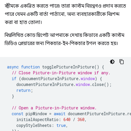
স্ট্রীমকে একত্রিত করতে পারে৷ তারা কাস্টম নিয়ন্ত্রণও প্রদান করতে
পারে যেমন একটি বার্তা পাঠানো, অন্য ব্যবহারকারীকে নিঃশব্দ
করা বা হাত তোলা।
নিম্নলিখিত কোড স্নিপেট আপনাকে দেখায় কিভাবে একটি কাস্টম
ভিডিও প্লেয়ারের জন্য পিকচার-ইন-পিকচার টগল করতে হয়।
async
function
togglePictureInPicture
()
{
// Close Picture-in-Picture window if any.
if
(
documentPictureInPicture
.
window
)
{
documentPictureInPicture
.
window
.
close
();
return
;
}
// Open a Picture-in-Picture window.
const
pipWindow
=
await
documentPictureInPicture
.
r
initialAspectRatio
:
640
/
360
,
copyStyleSheets
:
true
,