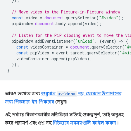
});
// Move video to the Picture-in-Picture window.
const
video
=
document
.
querySelector
(
"#video"
);
pipWindow
.
document
.
body
.
append
(
video
);
// Listen for the PiP closing event to move the vi
pipWindow
.
addEventListener
(
"unload"
,
(
event
)
=
>
{
const
videoContainer
=
document
.
querySelector
(
"#
const
pipVideo
=
event
.
target
.
querySelector
(
"#vi
videoContainer
.
append
(
pipVideo
);
});
}
আরও তথ্যের জন্য
শুধুমাত্র
<video>
নয়, যেকোন উপাদানের
জন্য পিকচার-ইন-পিকচার
দেখুন।
এই পর্যায়ে বিকাশকারীর প্রতিক্রিয়া সত্যিই গুরুত্বপূর্ণ, তাই অনুগ্রহ
করে পরামর্শ এবং প্রশ্ন সহ
গিটহাবে সমস্যাগুলি ফাইল করুন
।