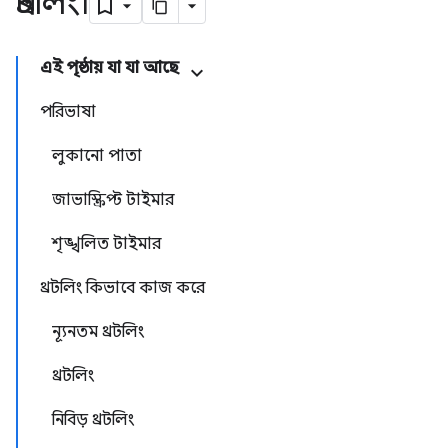
থ্রটলিং৷
এই পৃষ্ঠায় যা যা আছে
পরিভাষা
লুকানো পাতা
জাভাস্ক্রিপ্ট টাইমার
শৃঙ্খলিত টাইমার
থ্রটলিং কিভাবে কাজ করে
ন্যূনতম থ্রটলিং
থ্রটলিং
নিবিড় থ্রটলিং