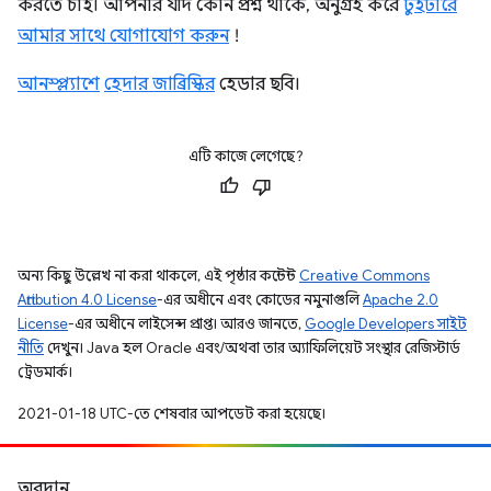
করতে চাই। আপনার যদি কোন প্রশ্ন থাকে, অনুগ্রহ করে
টুইটারে
আমার সাথে যোগাযোগ করুন
!
আনস্প্ল্যাশে
হেদার জাব্রিস্কির
হেডার ছবি।
এটি কাজে লেগেছে?
অন্য কিছু উল্লেখ না করা থাকলে, এই পৃষ্ঠার কন্টেন্ট
Creative Commons
Attribution 4.0 License
-এর অধীনে এবং কোডের নমুনাগুলি
Apache 2.0
License
-এর অধীনে লাইসেন্স প্রাপ্ত। আরও জানতে,
Google Developers সাইট
নীতি
দেখুন। Java হল Oracle এবং/অথবা তার অ্যাফিলিয়েট সংস্থার রেজিস্টার্ড
ট্রেডমার্ক।
2021-01-18 UTC-তে শেষবার আপডেট করা হয়েছে।
অবদান