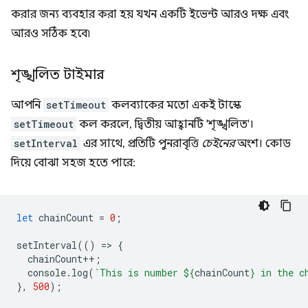
করার জন্য ব্যবহার করা হয় যখন একটি ইভেন্ট আরও দক্ষ এবং
আরও সঠিক হবে৷
শৃঙ্খলিত টাইমার
আপনি
setTimeout
কলব্যাকের মতো একই টাস্কে
setTimeout
কল করলে, দ্বিতীয় আহ্বানটি 'শৃঙ্খলিত'।
setInterval
এর সাথে, প্রতিটি পুনরাবৃত্তি
চেইনের
অংশ। কোড
দিয়ে বোঝা সহজ হতে পারে:
let
chainCount
=
0
;
setInterval
(()
=
>
{
chainCount
++
;
console
.
log
(
`This is number 
${
chainCount
}
 in the c
},
500
);