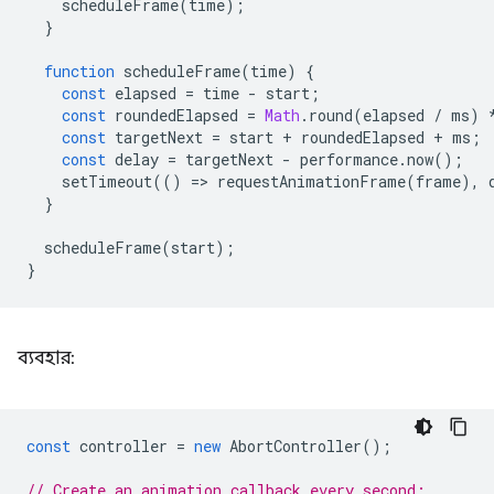
scheduleFrame
(
time
);
}
function
scheduleFrame
(
time
)
{
const
elapsed
=
time
-
start
;
const
roundedElapsed
=
Math
.
round
(
elapsed
/
ms
)
const
targetNext
=
start
+
roundedElapsed
+
ms
;
const
delay
=
targetNext
-
performance
.
now
();
setTimeout
(()
=
>
requestAnimationFrame
(
frame
),
}
scheduleFrame
(
start
);
}
ব্যবহার:
const
controller
=
new
AbortController
();
// Create an animation callback every second: