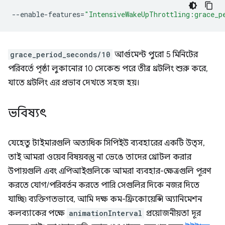
--enable-features
=
"IntensiveWakeUpThrottling:grace_p
grace_period_seconds/10
আর্গুমেন্ট পুরো 5 মিনিটের
পরিবর্তে পৃষ্ঠা লুকানোর 10 সেকেন্ড পরে তীব্র থ্রটলিং শুরু করে,
যাতে থ্রটলিং এর প্রভাব দেখতে সহজ হয়।
ভবিষ্যৎ
যেহেতু টাইমারগুলি অত্যধিক সিপিইউ ব্যবহারের একটি উত্স,
তাই আমরা ওয়েব বিষয়বস্তু না ভেঙে তাদের থ্রোটল করার
উপায়গুলি এবং এপিআইগুলিকে আমরা ব্যবহার-ক্ষেত্রগুলি পূরণ
করতে যোগ/পরিবর্তন করতে পারি সেগুলির দিকে নজর দিতে
যাচ্ছি৷ ব্যক্তিগতভাবে, আমি দক্ষ কম-ফ্রিকোয়েন্সি অ্যানিমেশন
কলব্যাকের পক্ষে
animationInterval
প্রয়োজনীয়তা দূর