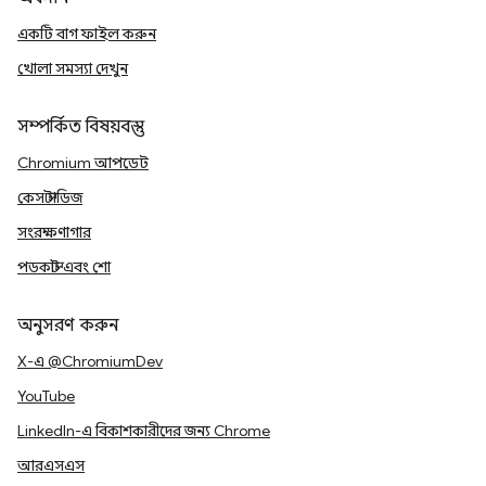
একটি বাগ ফাইল করুন
খোলা সমস্যা দেখুন
সম্পর্কিত বিষয়বস্তু
Chromium আপডেট
কেস স্টাডিজ
সংরক্ষণাগার
পডকাস্ট এবং শো
অনুসরণ করুন
X-এ @ChromiumDev
YouTube
LinkedIn-এ বিকাশকারীদের জন্য Chrome
আরএসএস