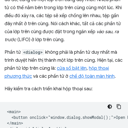
tử có thể nằm bên trong lớp trên cùng cùng một lúc. Khi
điều đó xảy ra, các tệp sẽ xếp chồng lên nhau, tệp gần
đây nhất ở trên cùng. Nói cách khác, tất cả các phần tử
của lớp trên cùng được đặt trong ngăn xếp
vào sau, ra
trước
(LIFO) ở lớp trên cùng.
Phần tử
<dialog>
không phải là phần tử duy nhất mà
trình duyệt hiển thị thành một lớp trên cùng. Hiện tại, các
phần tử lớp trên cùng là:
cửa sổ bật lên
,
hộp thoại
phương thức
và các phần tử ở
chế độ toàn màn hình
.
Hãy kiểm tra cách triển khai hộp thoại sau:
<main>

  <button onclick="window.dialog.showModal();">Open D
</main>
