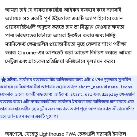
আমরা চাই যে ব্যবহারকারীরা আইকন ব্যবহার করে সরাসরি
অ্যাক্সেস সহ একটি পূর্ণ উইন্ডোতে একটি অ্যাপ হিসাবে কোন
ওয়েবসাইটগুলি অনুভব করতে চান তা সিদ্ধান্ত নেওয়ার ক্ষমতা
পান৷ ভবিষ্যতের রিলিজে আমরা ইনস্টল করার জন্য নির্দিষ্ট
ম্যানিফেস্ট ক্ষেত্রগুলির প্রয়োজনীয়তা মুছে ফেলার সাথে পরীক্ষা
করব। Chrome-এর আপডেট করা আচরণ নির্ধারণ করতে আমরা
মেট্রিক্স এবং গ্রাহকের প্রতিক্রিয়া ঘনিষ্ঠভাবে মূল্যায়ন করব।
দ্রষ্টব্য:
সর্বোত্তম ব্যবহারকারীর অভিজ্ঞতার জন্য এটি এখনও দৃঢ়ভাবে সুপারিশ
করা হয় যে বিকাশকারীরা আপনার ওয়েব অ্যাপে
বা
,
short_name
name
icons
(এমনকি ভালো একটি মাস্কযোগ্য আইকন),
এবং
ক্ষেত্রগুলি
start_url
display
ব্যবহার করে। এটি ব্যবহারকারীদের সর্বোত্তম ইনস্টল করা অভিজ্ঞতা প্রদান করবে এবং
তারা ব্যবহারকারীর হোম স্ক্রীন এবং অন্যান্য অ্যাপ পৃষ্ঠে আপনার ব্র্যান্ড কীভাবে প্রদর্শিত
হবে তা নিয়ন্ত্রণ করার একটি সুযোগ।
অবশেষে, যেহেতু Lighthouse PWA চেকগুলি সরাসরি ইনস্টল