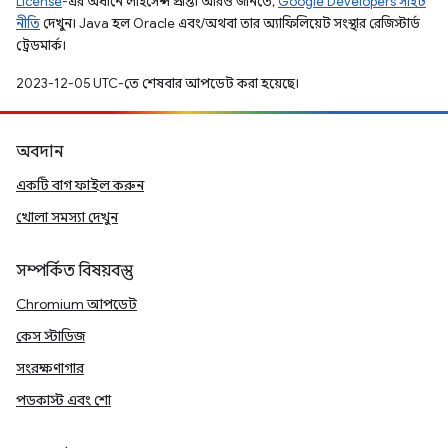
License
-এর অধীনে লাইসেন্স প্রাপ্ত। আরও জানতে,
Google Developers সাইট
নীতি
দেখুন। Java হল Oracle এবং/অথবা তার অ্যাফিলিয়েট সংস্থার রেজিস্টার্ড
ট্রেডমার্ক।
2023-12-05 UTC-তে শেষবার আপডেট করা হয়েছে।
অবদান
একটি বাগ ফাইল করুন
খোলা সমস্যা দেখুন
সম্পর্কিত বিষয়বস্তু
Chromium আপডেট
কেস স্টাডিজ
সংরক্ষণাগার
পডকাস্ট এবং শো