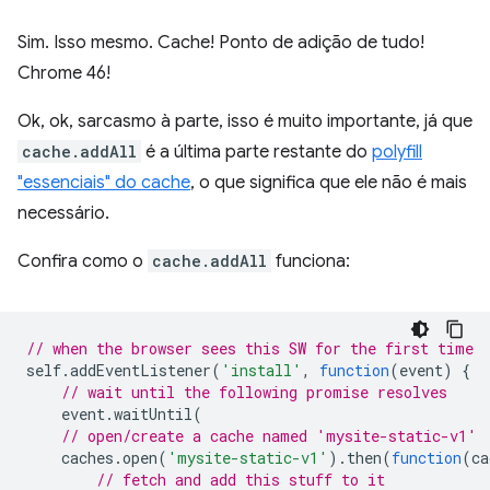
Sim. Isso mesmo. Cache! Ponto de adição de tudo!
Chrome 46!
Ok, ok, sarcasmo à parte, isso é muito importante, já que
cache.addAll
é a última parte restante do
polyfill
"essenciais" do cache
, o que significa que ele não é mais
necessário.
Confira como o
cache.addAll
funciona:
// when the browser sees this SW for the first time
self
.
addEventListener
(
'install'
,
function
(
event
)
{
// wait until the following promise resolves
event
.
waitUntil
(
// open/create a cache named 'mysite-static-v1'
caches
.
open
(
'mysite-static-v1'
).
then
(
function
(
ca
// fetch and add this stuff to it