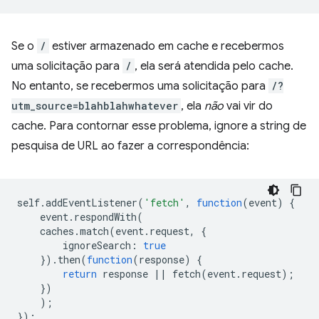
Se o
/
estiver armazenado em cache e recebermos
uma solicitação para
/
, ela será atendida pelo cache.
No entanto, se recebermos uma solicitação para
/?
utm_source=blahblahwhatever
, ela
não
vai vir do
cache. Para contornar esse problema, ignore a string de
pesquisa de URL ao fazer a correspondência:
self
.
addEventListener
(
'fetch'
,
function
(
event
)
{
event
.
respondWith
(
caches
.
match
(
event
.
request
,
{
ignoreSearch
:
true
}).
then
(
function
(
response
)
{
return
response
||
fetch
(
event
.
request
);
})
);
});