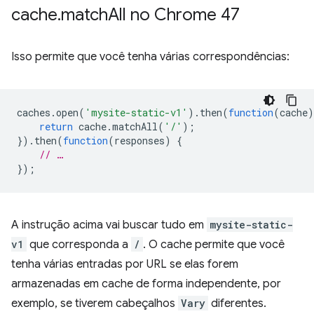
cache
.
match
All no Chrome 47
Isso permite que você tenha várias correspondências:
caches
.
open
(
'mysite-static-v1'
).
then
(
function
(
cache
)
return
cache
.
matchAll
(
'/'
);
}).
then
(
function
(
responses
)
{
// …
});
A instrução acima vai buscar tudo em
mysite-static-
v1
que corresponda a
/
. O cache permite que você
tenha várias entradas por URL se elas forem
armazenadas em cache de forma independente, por
exemplo, se tiverem cabeçalhos
Vary
diferentes.