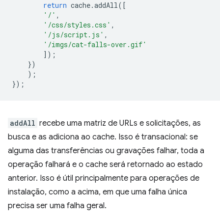
return
cache
.
addAll
([
'/'
,
'/css/styles.css'
,
'/js/script.js'
,
'/imgs/cat-falls-over.gif'
]);
})
);
});
addAll
recebe uma matriz de URLs e solicitações, as
busca e as adiciona ao cache. Isso é transacional: se
alguma das transferências ou gravações falhar, toda a
operação falhará e o cache será retornado ao estado
anterior. Isso é útil principalmente para operações de
instalação, como a acima, em que uma falha única
precisa ser uma falha geral.